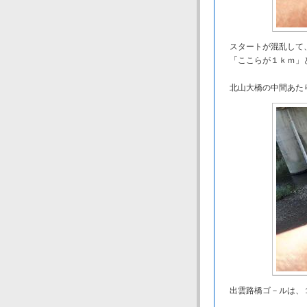
スタートが混乱して
「ここらが１ｋｍ」
北山大橋の中間あたり
出雲路橋ゴ－ルは、