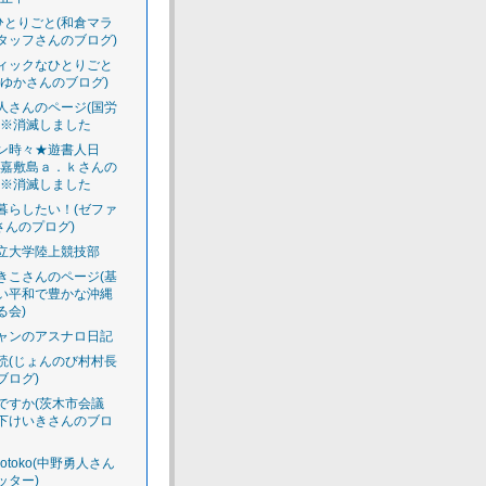
のひとりごと(和倉マラ
タッフさんのブログ)
ィックなひとりごと
えゆかさんのブログ)
人さんのページ(国労
)※消滅しました
ン時々★遊書人日
渡嘉敷島ａ．ｋさんの
)※消滅しました
暮らしたい！(ゼファ
さんのプログ)
立大学陸上競技部
きこさんのページ(基
い平和で豊かな沖縄
る会)
ャンのアスナロ日記
読(じょんのび村村長
ブログ)
ですか(茨木市会議
下けいきさんのブロ
luotoko(中野勇人さん
ッター)