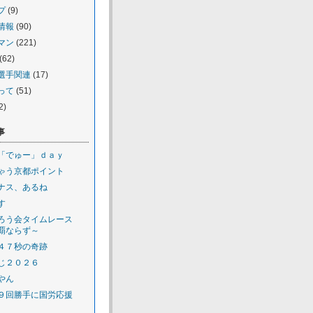
プ
(9)
情報
(90)
マン
(221)
(62)
選手関連
(17)
って
(51)
2)
事
「でゅー」ｄａｙ
ゃう京都ポイント
ナス、あるね
す
ろう会タイムレース
覇ならず～
４７秒の奇跡
じ２０２６
やん
９回勝手に国労応援