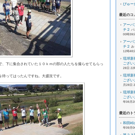
ぴゅー
最近のコ
アーバ
チ２
パ
00時39
アーバ
チ２
み
12時46
琉球新
ござい
、下に集合されていた１０ｋｍの部の人たちを撮らせてもらっ
28日 2
琉球新
待ってはったんですね。大盛況です。
ござい
月28日 
琉球新
ござい
年06月2
最近のト
和田峠
年09月0