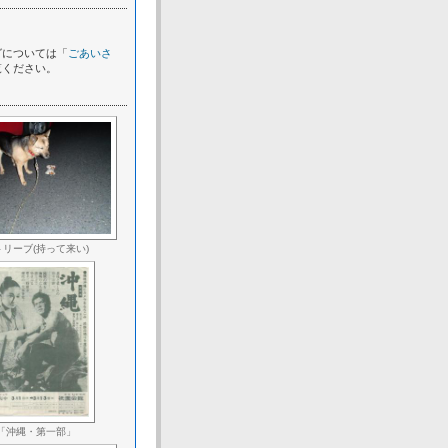
グについては「
ごあいさ
覧ください。
トリーブ(持って来い)
「沖縄・第一部」