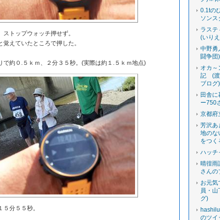
0.1t
ソンス
ラステ
、ストップウォッチ押せず。
(いり
と覚えていたところで押した。
中野勇
闘争団
で約０.５ｋｍ、２分３５秒。(実際は約１.５ｋｍ地点)
オカ～
記 (
ブログ
田舎に
ー750
京都府
芳沢あ
地のな
をつく
ハッチ
晴徨雨
さんの
お元気
員・山
グ)
１５分５５秒。
hashi
のツイ