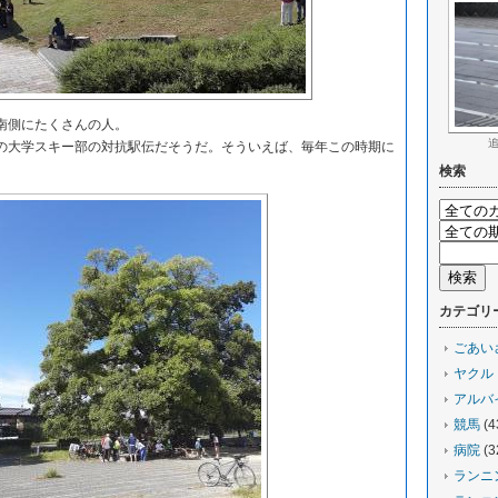
南側にたくさんの人。
大学スキー部の対抗駅伝だそうだ。そういえば、毎年この時期に
検索
カテゴリ
ごあい
ヤクル
アルバ
競馬
(4
病院
(3
ランニ