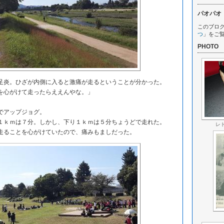
パオパオ
このブロ
つ
」をご
PHOTO
炎。ひざが内側に入ると激痛が走るということが分かった。
心がけて走ったらええんやな。」
でアップジョグ。
ｋｍは７分。しかし、下り１ｋｍは５分ちょうどで走れた。
レ
ることを心がけていたので、痛みもましだった。