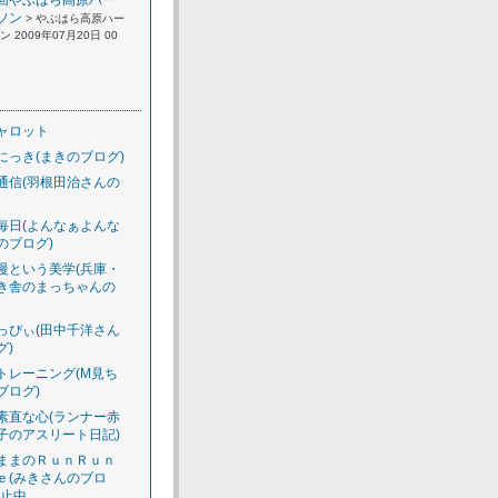
回やぶはら高原ハー
ソン
> やぶはら高原ハー
 2009年07月20日 00
ャロット
にっき(まきのブログ)
通信(羽根田治さんの
毎日(よんなぁよんな
のブログ)
慢という美学(兵庫・
き舎のまっちゃんの
っぴぃ(田中千洋さん
グ)
トレーニング(M見ち
ブログ)
素直な心(ランナー赤
子のアスリート日記)
ままのＲｕｎＲｕｎ
ｅ(みきさんのブロ
休止中