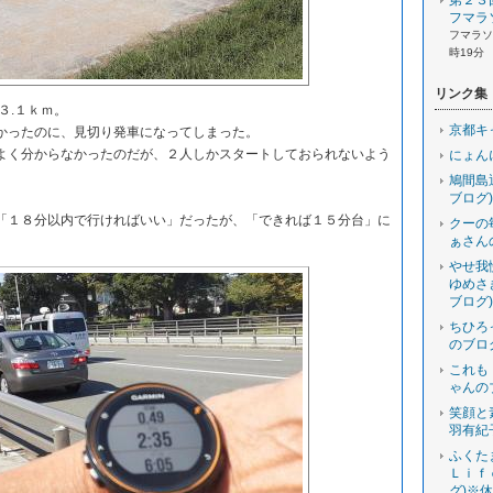
第２３
フマラ
フマラソン
時19分
リンク集
３.１ｋｍ。
京都キ
ったのに、見切り発車になってしまった。
く分からなかったのだが、２人しかスタートしておられないよう
にょん
鳩間島
ブログ)
１８分以内で行ければいい」だったが、「できれば１５分台」に
クーの
ぁさん
やせ我
ゆめさ
ブログ)
ちひろ
のブロ
これも
ゃんの
笑顔と
羽有紀
ふくた
Ｌｉｆ
グ)※