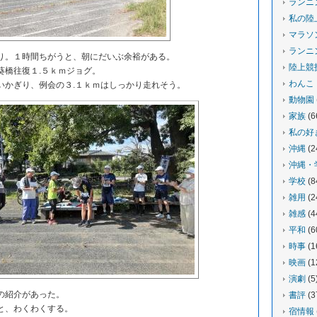
ランニ
私の陸
マラソ
ランニ
。１時間ちがうと、朝にだいぶ余裕がある。
陸上競
橋往復１.５ｋｍジョグ。
わんこ
かぎり、例会の３.１ｋｍはしっかり走れそう。
動物園
家族
(6
私の好
沖縄
(2
沖縄・
学校
(8
雑用
(2
雑感
(4
平和
(6
時事
(1
映画
(1
演劇
(5
の紹介があった。
書評
(3
と、わくわくする。
宿情報