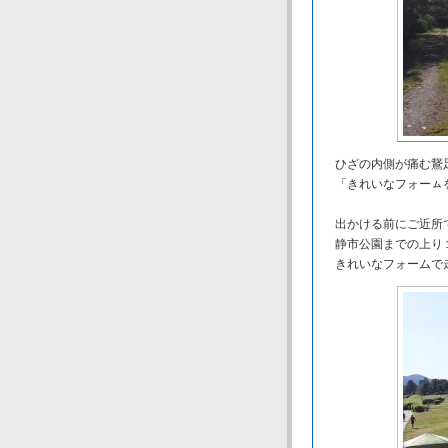
ひざの内側が痛む鵞足
「きれいなフォーㇺを
出かける前にご近所
静市公園までの上り１
きれいなフォームで走