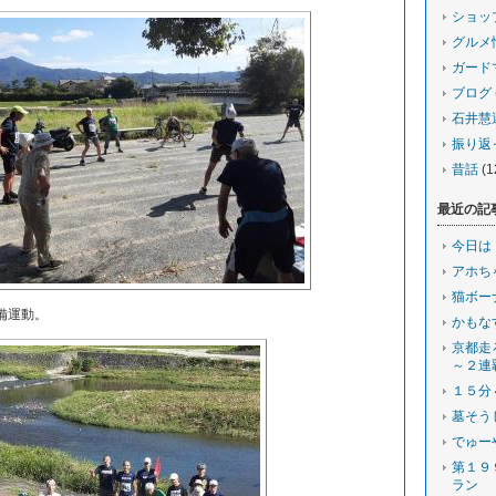
ショッ
グルメ
ガード
ブログ
石井慧
振り返
昔話
(1
最近の記
今日は
アホち
猫ボー
備運動。
かもな
京都走
～２連
１５分
墓そう
でゅー
第１９
ラン