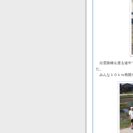
出雲路橋を渡る途中で
た。
みんな１０ｋｍ再開を