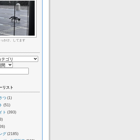
追っかけ、してます
ーリスト
さつ
(1)
ト
(51)
イト
(393)
3)
26)
ング
(2185)