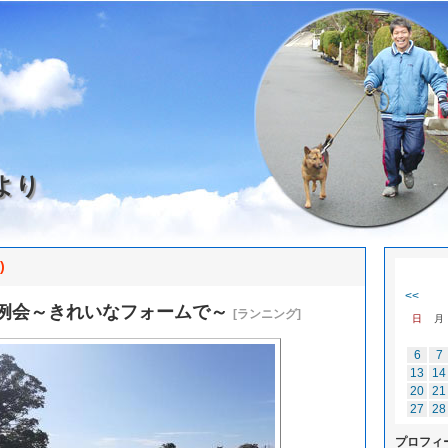
より
)
<<
例会～きれいなフォームで～
[ランニング]
日
月
6
7
13
14
20
21
27
28
プロフィ