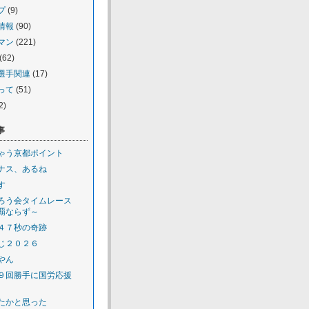
プ
(9)
情報
(90)
マン
(221)
(62)
選手関連
(17)
って
(51)
2)
事
ゃう京都ポイント
ナス、あるね
す
ろう会タイムレース
覇ならず～
４７秒の奇跡
じ２０２６
やん
９回勝手に国労応援
たかと思った