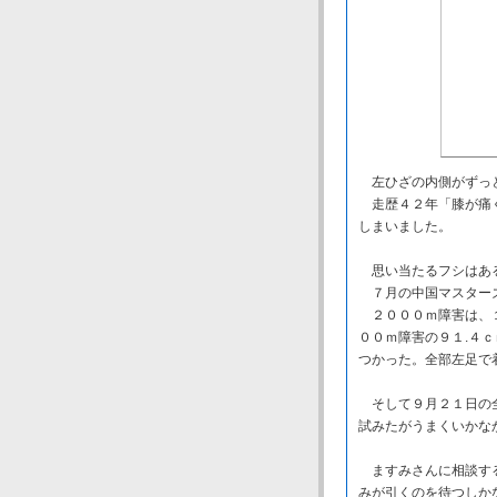
左ひざの内側がずっ
走歴４２年「膝が痛く
しまいました。
思い当たるフシはあ
７月の中国マスターズ
２０００ｍ障害は、１
００ｍ障害の９１.４
つかった。全部左足で
そして９月２１日の全
試みたがうまくいかな
ますみさんに相談する
みが引くのを待つしか