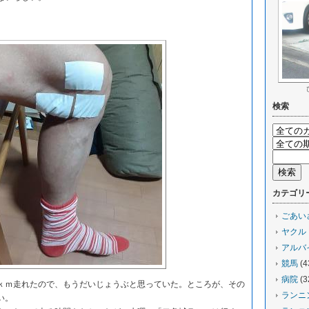
検索
カテゴリ
ごあい
ヤクル
アルバ
競馬
(4
病院
(3
ｍ走れたので、もうだいじょうぶと思っていた。ところが、その
ランニ
い。