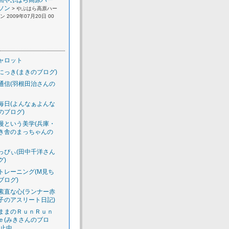
回やぶはら高原ハー
ソン
> やぶはら高原ハー
 2009年07月20日 00
ャロット
にっき(まきのブログ)
通信(羽根田治さんの
毎日(よんなぁよんな
のブログ)
慢という美学(兵庫・
き舎のまっちゃんの
っぴぃ(田中千洋さん
グ)
トレーニング(M見ち
ブログ)
素直な心(ランナー赤
子のアスリート日記)
ままのＲｕｎＲｕｎ
ｅ(みきさんのブロ
休止中