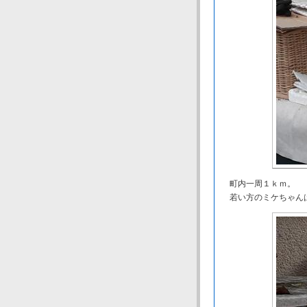
町内一周１ｋｍ。
若い方のミケちゃんは