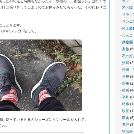
ランニ
ったので走る時間もなかったが、水曜の「二条城ラン」は行くつ
行けば張りきってしまうのでお休みさせてもらった。その代わりに
私の陸
マラソ
ランニ
にしときます。
陸上競
パスをいっぱい貼って。
わんこ
動物園
家族
(6
私の好
沖縄
(2
沖縄・
学校
(8
雑用
(2
雑感
(4
平和
(6
時事
(1
映画
(1
演劇
(5
に使っているＮＢのシューズにインソールを入れて。
書評
(3
うね。
宿情報