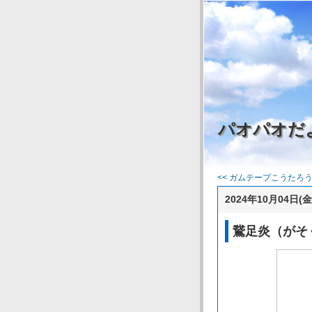
パオパオだ
<< ガムテープこうたろ
2024年10月04日(金
鵞足炎（がそ