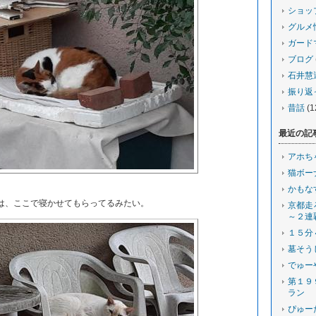
ショッ
グルメ
ガード
ブログ
石井慧
振り返
昔話
(1
最近の記
アホち
猫ボー
かもな
、ここで寝かせてもらってるみたい。
京都走
～２連
１５分
墓そう
でゅー
第１９
ラン
ぴゅー