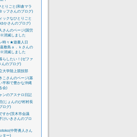
のひとりごと(和倉マラ
タッフさんのブログ)
ィックなひとりごと
えゆかさんのブログ)
人さんのページ(国労
)※消滅しました
ン時々★遊書人日
渡嘉敷島ａ．ｋさんの
)※消滅しました
暮らしたい！(ゼファ
さんのプログ)
立大学陸上競技部
きこさんのページ(基
い平和で豊かな沖縄
る会)
ャンのアスナロ日記
読(じょんのび村村長
ブログ)
ですか(茨木市会議
下けいきさんのブロ
luotoko(中野勇人さん
ッター)