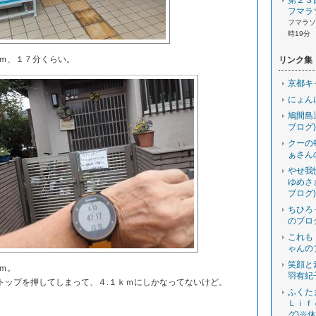
第２３
フマラ
フマラソン
時19分
ｍ、１７分くらい。
リンク集
京都キ
にょん
鳩間島
ブログ)
クーの
ぁさん
やせ我
ゆめさ
ブログ)
ちひろ
のブロ
これも
ゃんの
笑顔と
ｍ。
羽有紀
ップを押してしまって、４.１ｋｍにしかなってないけど。
ふくた
Ｌｉｆ
グ)※