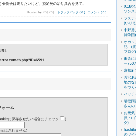
会例会は走りたいけど、鵞足炎の治り具合を見て。
0.1t
ソンス
Posted by パオパオ
トラックバック ( 0 )
コメント ( 0 )
ラステ
(いり
中野勇
闘争団
オカ～
記 (
RL
ブログ
田舎に
-carrot.com/tb.php?ID=6591
ー750
京都府
芳沢あ
地のな
をつく
ハッチ
晴徨雨
さんの
フォーム
お元気
員・山
ookieに保存させたい場合にチェック
)
グ)
hashi
表示はされません)
のツイ