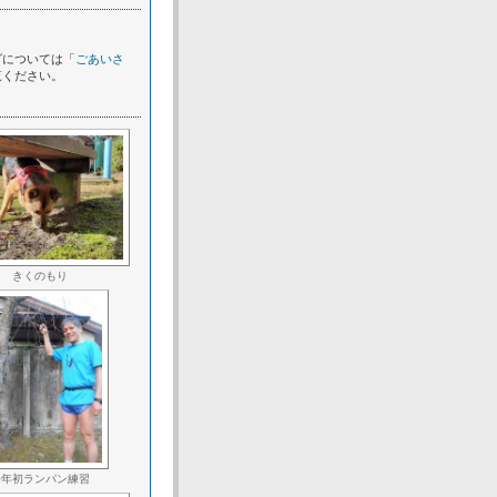
グについては「
ごあいさ
覧ください。
きくのもり
今年初ランパン練習