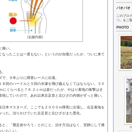
パオパオ
このブロ
つ
」をご
PHOTO
と痛い。
なったことは一度もない」というのが自慢だったが、ついに来て
る。
で、９年ぶりに障害レースに出場。
８回のハードルと５回の水濠を飛び越えなくてはならない。３０
ｃｍにくらべると７６.２ｃｍは楽だったが、やはり着地の衝撃はき
着地していたので、あれ以来左足首と左ひざの内側がずっと痛い。
日本マスターズ。ここでも２０００ｍ障害に出場し、右足着地を
かった。治りかけていた左足首と左ひざがまた悪化。
と、「鵞足炎やろう」とのこと。治す方法はなく、安静にして痛
ないらしい。