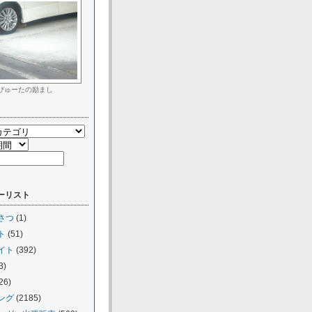
ぴゅーたの励まし
ーリスト
さつ
(1)
ト
(51)
イト
(392)
3)
26)
ング
(2185)