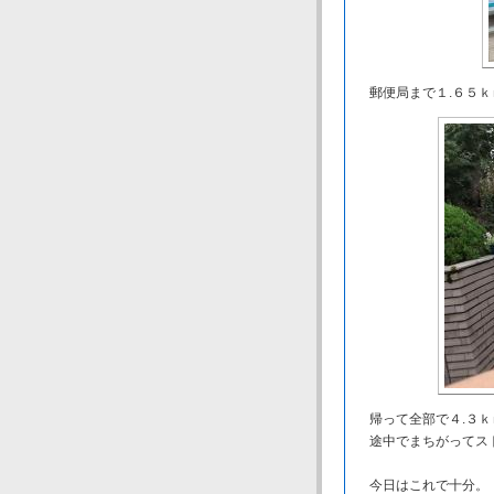
郵便局まで１.６５ｋ
帰って全部で４.３ｋ
途中でまちがってスト
今日はこれで十分。