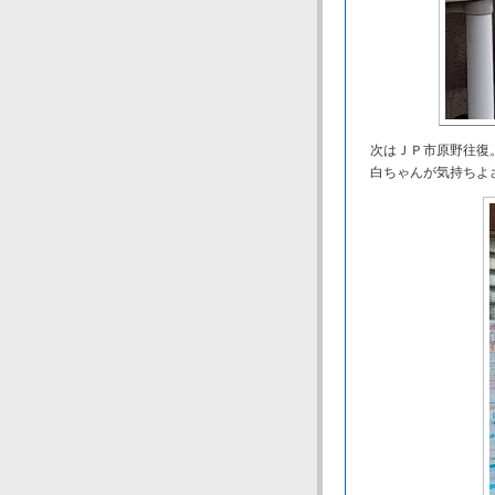
次はＪＰ市原野往復
白ちゃんが気持ちよ