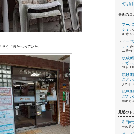
何を削
最近のコ
アーバ
チ２
パ
00時39
。
アーバ
チ２
さそうに寝そべっていた。
み
12時46
琉球新
ござい
28日 2
琉球新
ござい
月28日 
琉球新
ござい
年06月2
最近のト
和田峠
年09月0