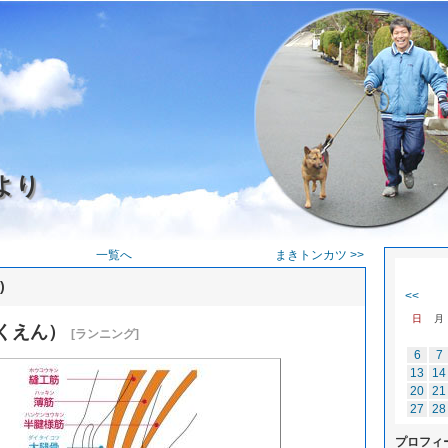
より
う
一覧へ
まきトンカツ >>
)
<<
日
月
くえん）
[ランニング]
6
7
13
14
20
21
27
28
プロフィ