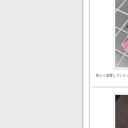
長らく放置していたシ
-------------------------------