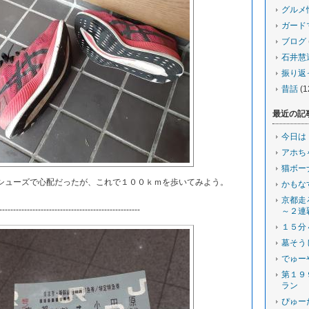
グルメ
ガード
ブログ
石井慧
振り返
昔話
(1
最近の記
今日は
アホち
猫ボー
ューズで心配だったが、これで１００ｋｍを歩いてみよう。
かもな
京都走
---------------------------------------------------
～２連
１５分
墓そう
でゅー
第１９
ラン
ぴゅー