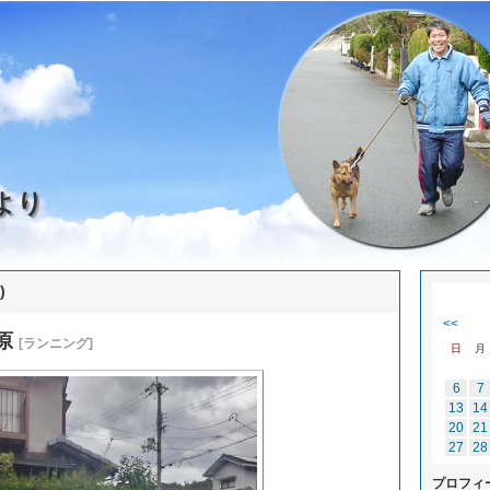
より
)
<<
原
[ランニング]
日
月
6
7
13
14
20
21
27
28
プロフィ