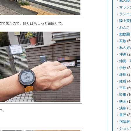
私の陸
マラソ
ランニ
陸上競
で来たので、帰りはちょっと遠回りで。
わんこ
動物園
家族
(6
私の好
沖縄
(2
沖縄・
学校
(8
雑用
(2
雑感
(4
平和
(6
時事
(1
映画
(1
演劇
(5
ｍ。
書評
(3
。
宿情報
ショッ