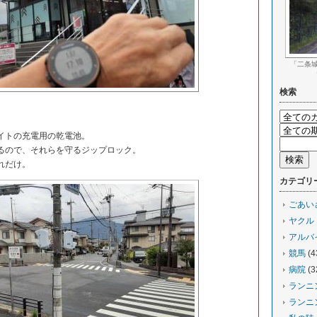
「二条城で
検索
イトの充電用の乾電池。
ので、それらを守るジップロック。
れだけ。
カテゴリ
ごあい
ヤクル
アルバ
競馬
(4
病院
(3
ランニ
ランニ