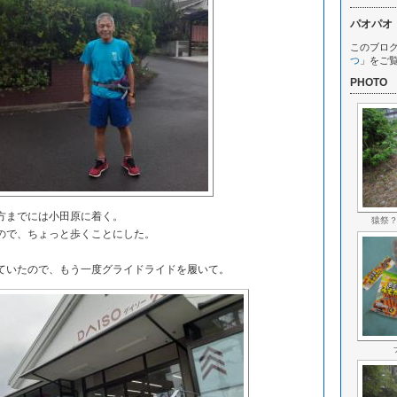
パオパオ
このブロ
つ
」をご
PHOTO
方までには小田原に着く。
猿祭
で、ちょっと歩くことにした。
いたので、もう一度グライドライドを履いて。