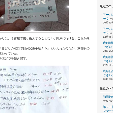
最近のコ
アーバ
チ２
パ
00時39
アーバ
チ２
み
12時46
りは、名古屋で乗り換えすることなく小田原に行ける。これが最
琉球新
ござい
みどりの窓口で日付変更手続きを」といわれたのだが、京都駅の
28日 2
が変わっていた。
琉球新
分ほどで手続き完了。
ござい
月28日 
琉球新
ござい
年06月2
最近のト
和田峠
年09月0
第２３
フマラ