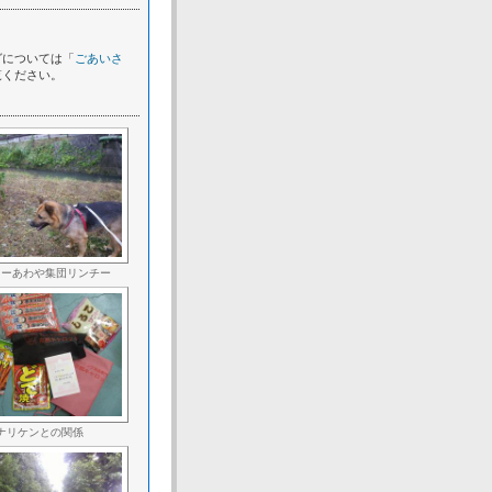
グについては「
ごあいさ
覧ください。
？ーあわや集団リンチー
ナリケンとの関係