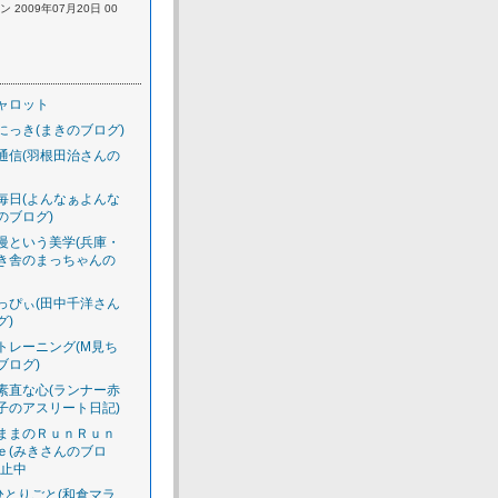
 2009年07月20日 00
ャロット
にっき(まきのブログ)
通信(羽根田治さんの
毎日(よんなぁよんな
のブログ)
慢という美学(兵庫・
き舎のまっちゃんの
っぴぃ(田中千洋さん
グ)
トレーニング(M見ち
ブログ)
素直な心(ランナー赤
子のアスリート日記)
ままのＲｕｎＲｕｎ
ｅ(みきさんのブロ
休止中
のひとりごと(和倉マラ