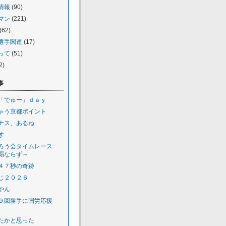
情報
(90)
マン
(221)
(62)
選手関連
(17)
って
(51)
2)
事
「でゅー」ｄａｙ
ゃう京都ポイント
ナス、あるね
す
ろう会タイムレース
覇ならず～
４７秒の奇跡
じ２０２６
やん
９回勝手に国労応援
たかと思った