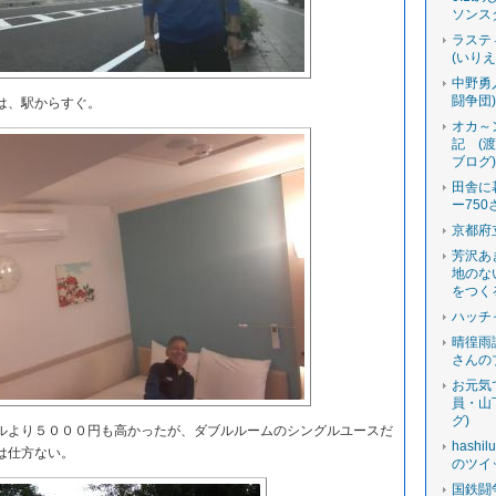
ソンス
ラステ
(いり
中野勇
闘争団
は、駅からすぐ。
オカ～
記 (
ブログ
田舎に
ー750
京都府
芳沢あ
地のな
をつく
ハッチ
晴徨雨
さんの
お元気
員・山
グ)
より５０００円も高かったが、ダブルルームのシングルユースだ
hashi
は仕方ない。
のツイ
国鉄闘