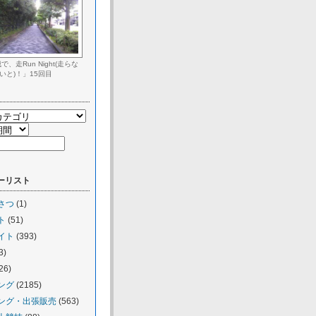
、走Run Night(走らな
いと)！」15回目
ーリスト
さつ
(1)
ト
(51)
イト
(393)
3)
26)
ング
(2185)
ング・出張販売
(563)