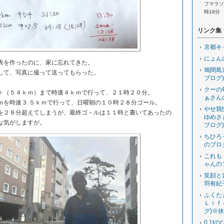
フマラソン
時19分
リンク集
京都キ
にょん
を作ったのに、家に忘れてきた。
鳩間島
て、写真に撮って送ってもらった。
ブログ)
クーの
（５４ｋｍ）まで時速４ｋｍで行って、２１時２０分。
ぁさん
を時速３.５ｋｍで行って、日曜朝の１０時２８分ゴール。
やせ我
２８分超えてしまうが、最終ゴ－ルは１１時と書いてあったの
ゆめさ
な気がしますが。
ブログ)
ちひろ
のブロ
これも
ゃんの
笑顔と
羽有紀
ふくた
Ｌｉｆ
グ)※
0.1t