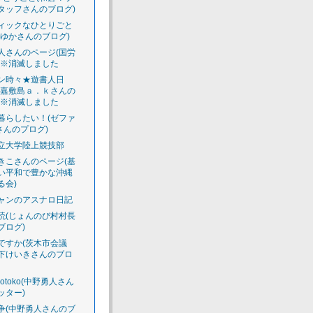
タッフさんのブログ)
ィックなひとりごと
えゆかさんのブログ)
人さんのページ(国労
)※消滅しました
ン時々★遊書人日
渡嘉敷島ａ．ｋさんの
)※消滅しました
暮らしたい！(ゼファ
さんのプログ)
立大学陸上競技部
きこさんのページ(基
い平和で豊かな沖縄
る会)
ャンのアスナロ日記
読(じょんのび村村長
ブログ)
ですか(茨木市会議
下けいきさんのブロ
luotoko(中野勇人さん
ッター)
争(中野勇人さんのブ