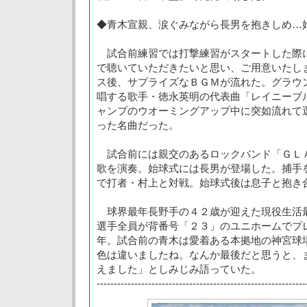
◆青木宣親、涙ぐみながら長男を抱きしめ…
試合前練習では打撃練習がスタートした際
で聴いていただきたいと思い、ご用意いたし
ス後、サプライズなＢＧＭが流れた。グラウ
唱する歌手・徳永英明の代表曲「レイニーブ
ャンプのウオーミングアップ中に突如流れて
った名曲だった。
試合前には親交のあるロックバンド「ＧＬ
歌を演奏。始球式には長男が登場した。捕手
で打者・村上と対戦。始球式後は息子と抱き
球界最年長野手の４２歳が迎えた現役生活
選手全員が背番号「２３」のユニホームでプ
年。試合前の青木は愛着ある本拠地の神宮球
色は違いましたね。なんか最後だと思うと、
えました」としみじみ語っていた。
-------------------------------------------------------------