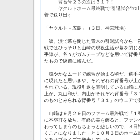
背番号２３の次は３１？！
ヤクルトホーム最終戦で“引退試合”の山
着で送り出す
「ヤクルト－広島」（３日、神宮球場）
涙、涙で幕を閉じた青木の引退試合から一
戦ではひっそりと山崎の現役生活が幕を閉じ
手陣が、各々がガムテープなどを用いて背番
たもので練習に臨んだ。
穏やかなムードで練習が始まる頃だ。選手
に現れたと思いきや、それぞれの背番号が上
されている。現役引退を表明している山崎にと
上が、丸山和が、内山がそれぞれ背番号「３
のものとみられる背番号「３１」のウェアで
山崎は９月２９日のファーム最終戦で「１
に本塁打を放ち、有終の美を飾ると、ファン
わってしまうのもちょっと悲しいので、３日
くことになりました」と１０月３日のホーム
とをサプライズで発表していた。