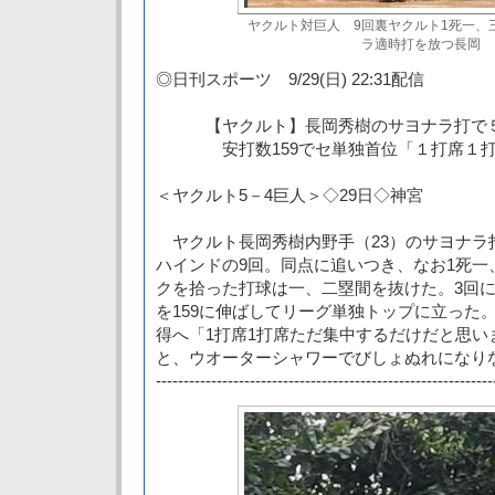
ヤクルト対巨人 9回裏ヤクルト1死一、
ラ適時打を放つ長岡
◎日刊スポーツ 9/29(日) 22:31配信
【ヤクルト】長岡秀樹のサヨナラ打で
安打数159でセ単独首位「１打席１打
＜ヤクルト5－4巨人＞◇29日◇神宮
ヤクルト長岡秀樹内野手（23）のサヨナラ打
ハインドの9回。同点に追いつき、なお1死一
クを拾った打球は一、二塁間を抜けた。3回
を159に伸ばしてリーグ単独トップに立った
得へ「1打席1打席ただ集中するだけだと思い
と、ウオーターシャワーでびしょぬれになり
-------------------------------------------------------------