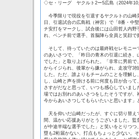
◇セ・リーグ ヤクルト2ー5広島（2024年1
今季限りで現役を引退するヤクルトの山崎晃
日、引退試合の広島戦（神宮）で「8番・中
チ安打をマークし、試合後には山田哲人内野手
れ、ベンチ前で選手、首脳陣ら全員と笑顔で
そして、待っていたのは最終戦セレモニー
のあいさつで、「昨日の青木の引退に続き、
でした」と取り上げられた。「非常に男前で
からイジられ、後輩から嫌がられ、走攻守3
した。ただ、誰よりもチームのことを理解し
し、山崎と声を掛ける前に何度も目が合って
さすがだなと思って、いつも感心していまし
場ではお別れのあいさつをしたそうですが、
今からあいさつしてもらいたいと思います」と
天を仰いだ山崎だったが、すぐに切り替えて
間、温かい応援ありがとうございました。監
が中途半端な選手でした」と笑いをとりつつ、
塁も2桁届かない、打点もちょっと少ない。