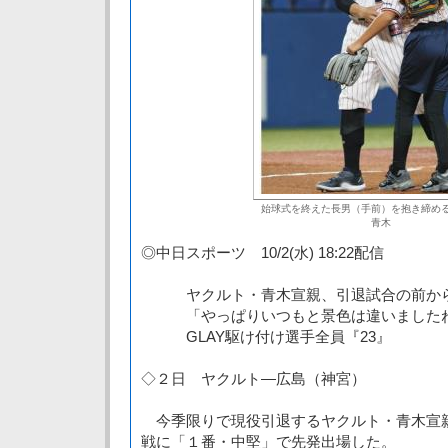
始球式を終えた長男（手前）を抱き締め
青木
◎中日スポーツ 10/2(水) 18:22配信
ヤクルト・青木宣親、引退試合の前から
「やっぱりいつもと景色は違いました
GLAY駆け付け選手全員『23』
◇２日 ヤクルト―広島（神宮）
今季限りで現役引退するヤクルト・青木宣
戦に「１番・中堅」で先発出場した。