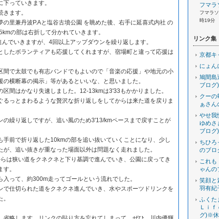
に下っていきます。
フマラ
続きます。
フマラソン
時19分
の里兼丹波P.Aと塩谷古墳公園 を眺めた後、右手に延喜式内社 の
5kmの部は右折して分かれていきます。
リンク集
を進んでいきますが、4回以上アップダウンを繰り返します。
としたボランティアも応援してくれますが、宿場町と違って応援は
京都キ
にょん
区間で太鼓でも有志バンドでもよいので「音楽の応援」や地元の小
鳩間島
援の横断幕の掲示」等があるといいな、と思いました。
ブログ)
区間はかなり失速しました。12-13kmは3'33もかかりました。
クーの
ぐるっとまわるような贅沢な折り返しをしてからは来た道を戻りま
ぁさん
やせ我
の繰り返しですが、追い風のため3'13/kmペースまで戻すことが
ゆめさ
ブログ)
も手前で折り返した10kmの部を追い抜いていくことになり、少し
ちひろ
たが、追い抜きが重なった場面以外は問題なく走れました。
のブロ
てからは狭い道をクネクネと下り基調で進んでいき、公園に戻ってき
これも
ます。
ゃんの
ら入って、約300m走ってゴールという流れでした。
笑顔と
羽有紀
ンで仕切られた道をクネクネ進んでいき、水やスポーツドリンクを
た。
ふくた
Ｌｉｆ
グ)※
、省略します。リンクの貼り方を忘れてしまって。ぜひ、川内優輝