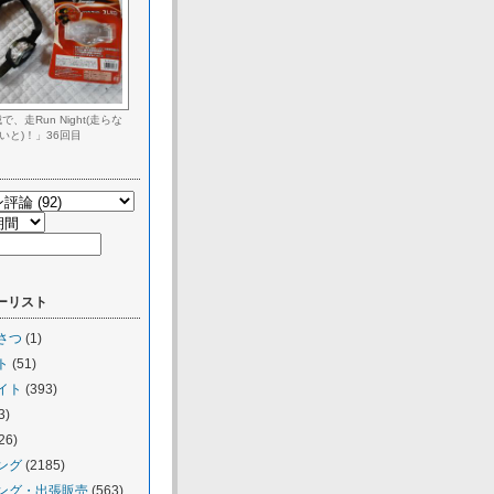
、走Run Night(走らな
いと)！」36回目
ーリスト
さつ
(1)
ト
(51)
イト
(393)
3)
26)
ング
(2185)
ング・出張販売
(563)