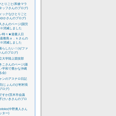
のひとりごと(和倉マラ
タッフさんのブログ)
ィックなひとりごと
えゆかさんのブログ)
人さんのページ(国労
)※消滅しました
ン時々★遊書人日
渡嘉敷島ａ．ｋさんの
)※消滅しました
暮らしたい！(ゼファ
さんのプログ)
立大学陸上競技部
きこさんのページ(基
い平和で豊かな沖縄
る会)
ャンのアスナロ日記
読(じょんのび村村長
ブログ)
ですか(茨木市会議
下けいきさんのブロ
luotoko(中野勇人さん
ッター)