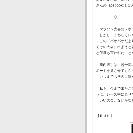
さんのFacebook(
◇ 
マラソン大会のレポ
しかし、くわしくレポ
この「パオパオだより
てその大会に出ようと
と何度も言われたこと
川内選手は、超一流の
ポートを見させてもら
いつまでもその目線
私も、今まで出たこと
うに、レース中に走り
いい大会、ないかな
-------------------------------
【ＲＵＮ】