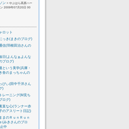
ソン
> やぶはら高原ハー
 2009年07月20日 00
ャロット
にっき(まきのブログ)
通信(羽根田治さんの
毎日(よんなぁよんな
のブログ)
慢という美学(兵庫・
き舎のまっちゃんの
っぴぃ(田中千洋さん
グ)
トレーニング(M見ち
ブログ)
素直な心(ランナー赤
子のアスリート日記)
ままのＲｕｎＲｕｎ
ｅ(みきさんのブロ
休止中