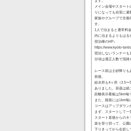
ます。
メイン会場やスタート
りになっても自室に避
家族やグループで京都
す。
1人で泊まると通常料金
内に泊まるよりもはる
宿泊棟のHP↓
https://www.kyoto-tanba
宿泊しないランナーも1
分頃は適正人数で混雑
レース前は土砂降りも
前後。
給水所も4ヶ所（3.5
ありました。容器は紙
距離表示看板は5km毎で
また、路面には1km
コースはアップダウン
まず、スタートして一
スタート直後からのキ
坂を登り切って、公園
下りきってから右折し