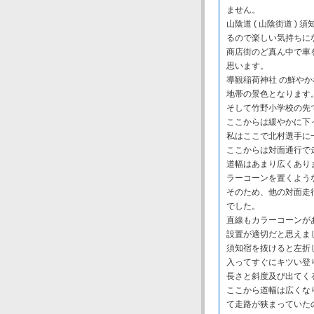
ません。
山陰道 ( 山陰街道 
るので楽しい気持ちに
商店街のど真ん中で車
思います。
導観稲荷神社 の鮮や
地帯の景色となります
そして竹野小学校の先
ここからは緩やかに下
私はここで北村選手に
ここからは対面通行で
道幅はあまり広くあり
ラーコーンを置くよう
そのため、他の対面走
でした。
直線もカラーコーンが
設置が適切だと思えま
須知宿を抜けると左折
入ってすぐにキツい登
長さと斜度及び出てく
ここから道幅は広くな
て走路が狭まっていた