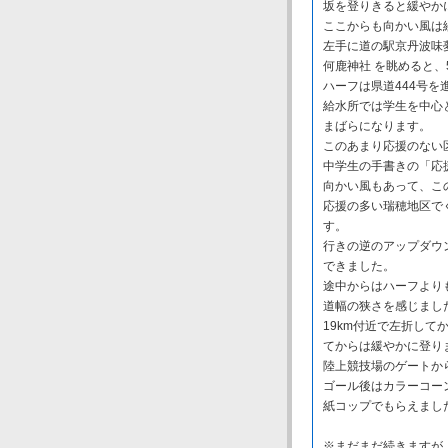
坂を登りきると緩やか
ここからも向かい風は
左手に道の駅京丹波味夢
何鹿神社 を眺めると、
ハーフは県道444号
給水所では学生を中心
まばらになります。
このあまり応援のない
中学生の手書きの「応
向かい風もあって、この
応援の多い瑞穂地区で
す。
行きの逆のアップダウン
できました。
途中からはハーフより
道幅の狭さを感じまし
19km付近で左折し
てからは緩やかに登り
陸上競技場のゲートか
ゴール後はカラーコー
紙コップでもらえまし
※まだまだ続きますが