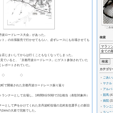
「二条城で
波ロードレース大会」があった。
検索
ト」の出張販売で行かせてもらい、必ずレースにも出場させても
店じまいしてからは行くこともなくなってしまった。
なく見ていると、「京都丹波ロードレース」にゲスト参加されていた
くレポートされていた。
カテゴリ
◇ ◇
ごあい
ヤクル
丹波町で開催された京都丹波ロードレース振り返り
アルバ
競馬
(4
トランナーとして出場し、1時間8分50秒で2位相当（表彰対象外）
病院
(3
ナーとして声をかけてくれた京丹波町役場の北村友也選手との新旧
ランニ
約1kmの大差で完敗でした。
ランニ