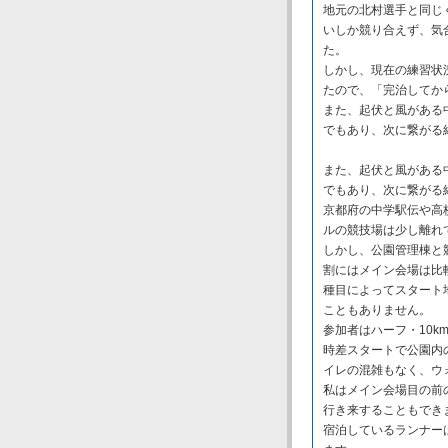
地元の北村選手と同じ
いしか競り合えず、気
た。
しかし、現在の練習状
たので、「完治してか
また、起伏と風がある
でもあり、次に繋がる
また、起伏と風がある
でもあり、次に繋がる
京都府の中学駅伝や高
ルの競技場は少し離れ
しかし、公園管理棟と
割にはメイン会場は比
種目によってスタート
こともありません。
参加者はハーフ・10km
時差スタートで公園内
イレの混雑もなく、ウ
私はメイン会場目の前
行き来することもでき
宿泊しているランナーは