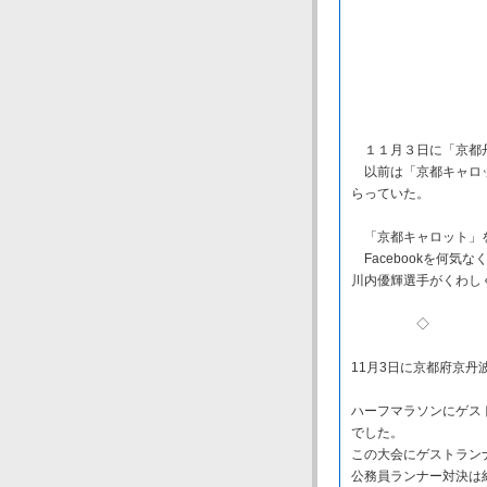
１１月３日に「京都丹
以前は「京都キャロッ
らっていた。
「京都キャロット」を
Facebookを何気
川内優輝選手がくわし
◇ 
11月3日に京都府京
ハーフマラソンにゲス
でした。
この大会にゲストラン
公務員ランナー対決は