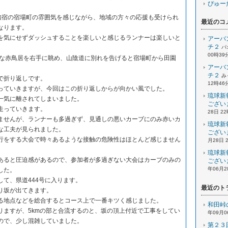
ぴゅー
) 須知宿の宿場町の雰囲気を感じながら、地域の方々の応援も受けられ
最近のコ
なります。
を気にせずダッシュすることを楽しいと感じるランナーは楽しいと
アーバ
チ２
パ
00時39
かな赤鳥居を右手に眺め、山陰道に別れを告げると宿場町から田園
アーバ
。
チ２
み
で折り返しです。
12時46
っていきますが、今回はこの折り返しからが向かい風でした。
琉球新
一気に離されてしまいました。
ござい
走っていきます。
28日 2
ませんが、ランナーも多過ぎず、見通しの悪いカーブにのみ赤いカ
琉球新
な工夫が見られました。
ござい
行をする大会で時々あるような接触の危険性はほとんど感じません
月28日 
琉球新
あると圧迫感があるので、参加者が多過ぎない大会はカーブのみの
ござい
年06月2
した。
して、県道444号に入ります。
最近のト
り坂が出てきます。
る地点などを総合するとコース上で一番キツく感じました。
和田峠
りますが、5kmの部と合流するのと、坂の頂上付近で工事をしてい
年09月0
ので、少し混雑していました。
第２３