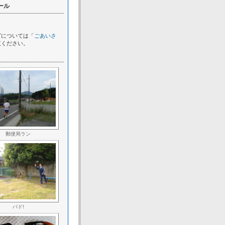
ール
グについては「
ごあいさ
覧ください。
郵便局ラン
バド!