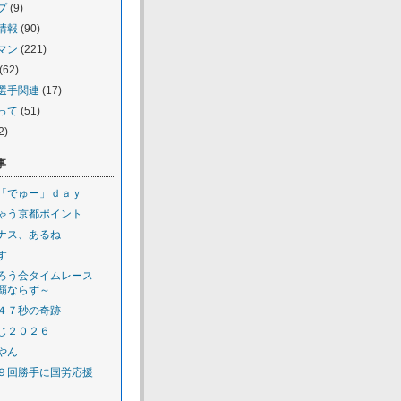
プ
(9)
情報
(90)
マン
(221)
(62)
選手関連
(17)
って
(51)
2)
事
「でゅー」ｄａｙ
ゃう京都ポイント
ナス、あるね
す
ろう会タイムレース
覇ならず～
４７秒の奇跡
じ２０２６
やん
９回勝手に国労応援