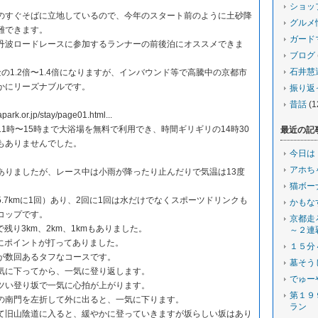
ショッ
のすぐそばに立地しているので、今年のスタート前のように土砂降
グルメ
難できます。
ガード
丹波ロードレースに参加するランナーの前後泊にオススメできま
ブログ
石井慧
の1.2倍〜1.4倍になりますが、インバウンド等で高騰中の京都市
かにリーズナブルです。
振り返
昔話
(1
park.or.jp/stay/page01.html...
1時〜15時まで大浴場を無料で利用でき、時間ギリギリの14時30
最近の記
もありませんでした。
今日は
アホち
ありましたが、レース中は小雨が降ったり止んだりで気温は13度
猫ボー
〜5.7kmに1回）あり、2回に1回は水だけでなくスポーツドリンクも
かもな
コップです。
京都走
残り3km、2km、1kmもありました。
～２連
毎にポイントが打ってありました。
１５分
が数回あるタフなコースです。
墓そう
気に下ってから、一気に登り返します。
でゅー
ツい登り坂で一気に心拍が上がります。
第１９
の南門を左折して外に出ると、一気に下ります。
ラン
て旧山陰道に入ると、緩やかに登っていきますが坂らしい坂はあり