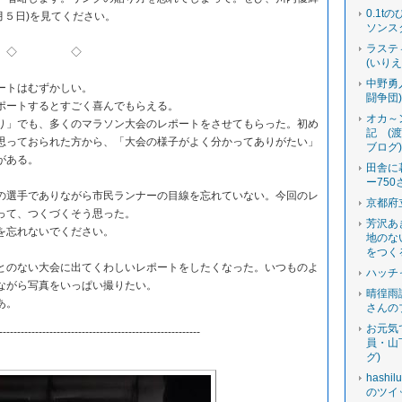
0.1t
１１月５日)を見てください。
ソンス
ラステ
◇ ◇
(いり
中野勇
ートはむずかしい。
闘争団
ートするとすごく喜んでもらえる。
オカ～
」でも、多くのマラソン大会のレポートをさせてもらった。初め
記 (
思っておられた方から、「大会の様子がよく分かってありがたい」
ブログ
がある。
田舎に
ー750
選手でありながら市民ランナーの目線を忘れていない。今回のレ
京都府
って、つくづくそう思った。
芳沢あ
を忘れないでください。
地のな
をつく
のない大会に出てくわしいレポートをしたくなった。いつものよ
ハッチ
ながら写真をいっぱい撮りたい。
晴徨雨
あ。
さんの
お元気
--------------------------------------------------------
員・山
グ)
hashi
のツイ