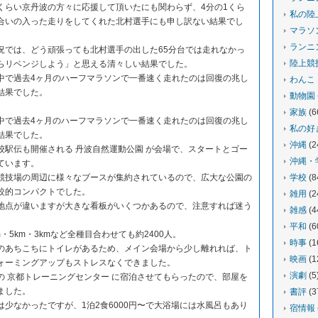
くらい京丹波の方々に応援して頂いたにも関わらず、4分の1くら
私の陸
合いの入った走りをしてくれた北村選手にも申し訳ない結果でし
マラソ
ランニ
況では、どう頑張っても北村選手の出した65分台では走れなかっ
陸上競
らリベンジしよう」と思える清々しい結果でした。
中で過去4ヶ月のハーフマラソンで一番速く走れたのは回復の兆し
わんこ
結果でした。
動物園
家族
(6
中で過去4ヶ月のハーフマラソンで一番速く走れたのは回復の兆し
私の好
結果でした。
沖縄
(2
校駅伝も開催される 丹波自然運動公園 が会場で、スタートとゴー
沖縄・
ています。
競技場の周辺に様々なブースが集約されているので、広大な公園の
学校
(8
較的コンパクトでした。
雑用
(2
地点が違いますが大きな看板がいくつかあるので、注意すれば迷う
雑感
(4
平和
(6
・5km・3kmなど全種目合わせても約2400人。
時事
(1
のあちこちにトイレがあるため、メイン会場から少し離れれば、ト
映画
(1
ォーミングアップもストレスなくできました。
演劇
(5
の 京都トレーニングセンター に宿泊させてもらったので、部屋を
ました。
書評
(3
少なかったですが、1泊2食6000円〜で大浴場には水風呂もあり
宿情報