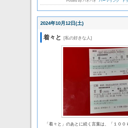
Posted by パオパオ
パーマリンク
トラ
2024年10月12日(土)
着々と
[私の好きな人]
「着々と」のあとに続く言葉は、「１００