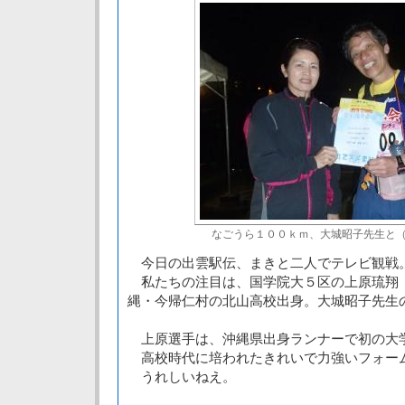
なごうら１００ｋｍ、大城昭子先生と（2
今日の出雲駅伝、まきと二人でテレビ観戦
私たちの注目は、国学院大５区の上原琉翔
縄・今帰仁村の北山高校出身。大城昭子先生
上原選手は、沖縄県出身ランナーで初の大
高校時代に培われたきれいで力強いフォー
うれしいねえ。