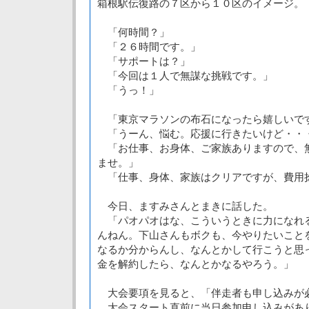
箱根駅伝復路の７区から１０区のイメージ。
「何時間？」
「２６時間です。」
「サポートは？」
「今回は１人で無謀な挑戦です。」
「うっ！」
「東京マラソンの布石になったら嬉しいで
「うーん、悩む。応援に行きたいけど・・
「お仕事、お身体、ご家族ありますので、
ませ。」
「仕事、身体、家族はクリアですが、費用
今日、ますみさんとまきに話した。
「パオパオはな、こういうときに力になれ
んねん。下山さんもボクも、今やりたいこと
なるか分からんし、なんとかして行こうと思
金を解約したら、なんとかなるやろう。」
大会要項を見ると、「伴走者も申し込みが
大会スタート直前に当日参加申し込みがあ