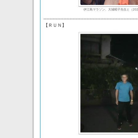
伊江島マラソン、大城昭子先生と（202
-------------------------------------------------------------
【ＲＵＮ】