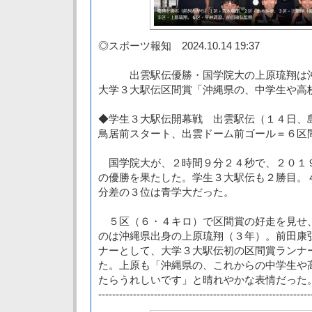
◎スポーツ報知 2024.10.14 19:37
出雲駅伝優勝・国学院大の上原琉翔は沖
大学３大駅伝区間賞「沖縄県の、中学生や高
◆学生３大駅伝開幕戦 出雲駅伝（１４日、
鳥居前スタート、出雲ドーム前ゴール＝６区
国学院大が、２時間９分２４秒で、２０１
の優勝を果たした。学生３大駅伝も２勝目。
分差の３位は青学大だった。
５区（６・４キロ）で区間賞の好走を見せ
のは沖縄県出身の上原琉翔（３年）。前田康
ナーとして、大学３大駅伝初の区間賞ランナ
た。上原も「沖縄県の、これからの中学生や
たらうれしいです」と晴れやかな表情だった
-------------------------------------------------------------