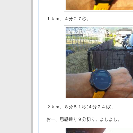
１ｋｍ、４分２７秒。
２ｋｍ、８分５１秒(４分２４秒)。
おー、思惑通り９分切り。よしよし。