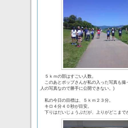
５ｋｍの部はすごい人数。
このあとポップさんが私の入った写真も撮っ
人の写真なので勝手に公開できない。)
私の今日の目標は、５ｋｍ２３分。
キロ４分４０秒が目安。
下りはだいじょうぶだが、上りがどこまで