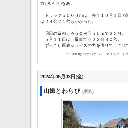
方がいいかなあ。
トラック５０００ｍは、去年１０月１日の
は２４分２１秒もかかった。
明日の京都走ろう会例会５ｋｍで２３分。
５月１１日は、最低でも２２分３０秒。
ずっこし厚底シューズの力を借りて、これ
Posted by パオパオ
パーマリンク
トラ
2024年05月03日(金)
山椒とわらび
[家族]