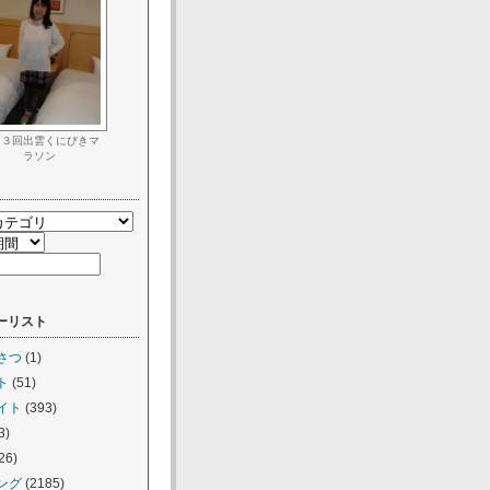
３３回出雲くにびきマ
ラソン
ーリスト
さつ
(1)
ト
(51)
イト
(393)
3)
26)
ング
(2185)