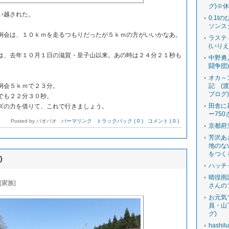
グ)※
い越された。
0.1t
ソンス
会は、１０ｋｍを走るつもりだったが５ｋｍの方がいいかなあ。
ラステ
(いり
、去年１０月１日の滋賀・皇子山以来。あの時は２４分２１秒も
中野勇
闘争団
オカ～
例会５ｋｍで２３分。
記 (
ブログ
でも２２分３０秒。
田舎に
の力を借りて、これで行きましょう。
ー750
Posted by パオパオ
パーマリンク
トラックバック ( 0 )
コメント ( 0 )
京都府
芳沢あ
地のな
をつく
)
ハッチ
晴徨雨
[家族]
さんの
お元気
員・山
グ)
hashi