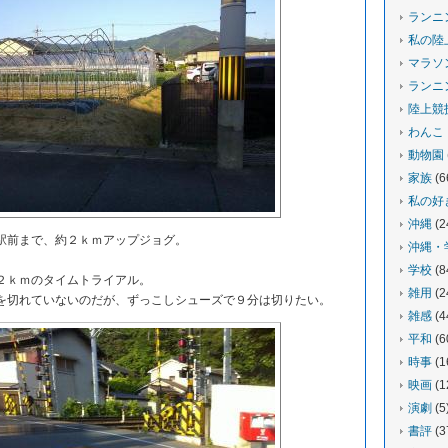
ランニ
私の陸
マラソ
ランニ
陸上競
わんこ
動物園
家族
(6
私の好
沖縄
(2
前まで、約２ｋｍアップジョグ。
沖縄・
学校
(8
２ｋｍのタイムトライアル。
雑用
(2
切れていないのだが、ずっこしシューズで９分は切りたい。
雑感
(4
平和
(6
時事
(1
映画
(1
演劇
(5
書評
(3