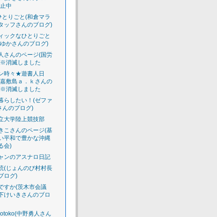
休止中
のひとりごと(和倉マラ
タッフさんのブログ)
ィックなひとりごと
えゆかさんのブログ)
人さんのページ(国労
)※消滅しました
ン時々★遊書人日
渡嘉敷島ａ．ｋさんの
)※消滅しました
暮らしたい！(ゼファ
さんのプログ)
立大学陸上競技部
きこさんのページ(基
い平和で豊かな沖縄
る会)
ャンのアスナロ日記
読(じょんのび村村長
ブログ)
ですか(茨木市会議
下けいきさんのブロ
luotoko(中野勇人さん