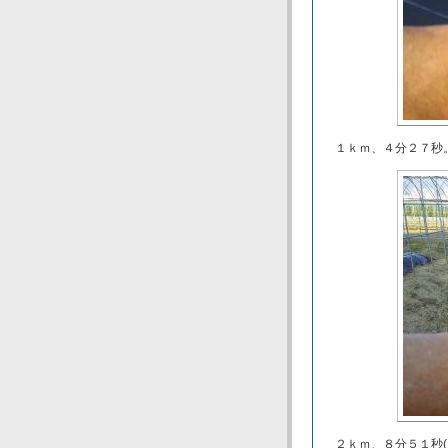
１ｋｍ、４分２７秒
２ｋｍ、８分５１秒(