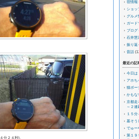
宿情報
ショッ
グルメ
ガード
ブログ
石井慧
振り返
。
昔話
(1
最近の記
今日は
アホち
猫ボー
かもな
京都走
～２連
１５分
墓そう
でゅー
第１９
４分２４秒)。