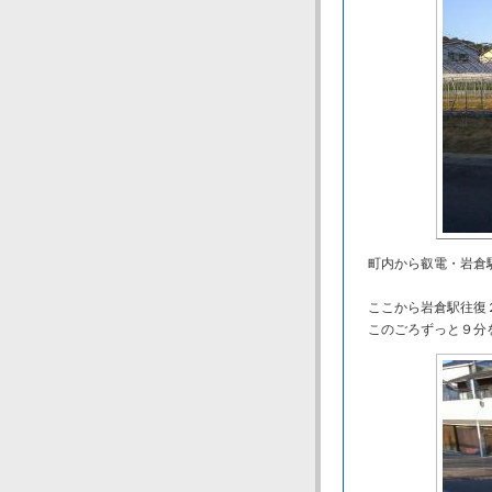
町内から叡電・岩倉駅
ここから岩倉駅往復
このごろずっと９分を