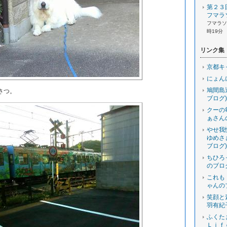
第２３
フマラ
フマラソン
時19分
リンク集
京都キ
にょん
鳩間島
さつ。
ブログ)
クーの
ぁさん
やせ我
ゆめさ
ブログ)
ちひろ
のブロ
これも
ゃんの
笑顔と
羽有紀
ふくた
Ｌｉｆ