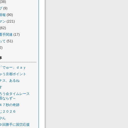
(38)
プ
(9)
情報
(90)
マン
(221)
(62)
選手関連
(17)
って
(51)
2)
事
「でゅー」ｄａｙ
ゃう京都ポイント
ナス、あるね
す
ろう会タイムレース
覇ならず～
４７秒の奇跡
じ２０２６
やん
９回勝手に国労応援