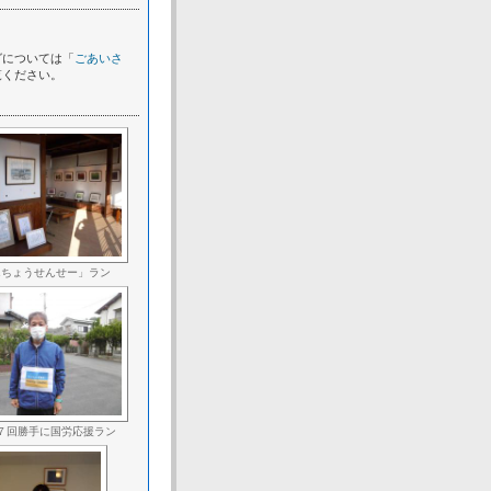
グについては「
ごあいさ
覧ください。
んちょうせんせー」ラン
７回勝手に国労応援ラン