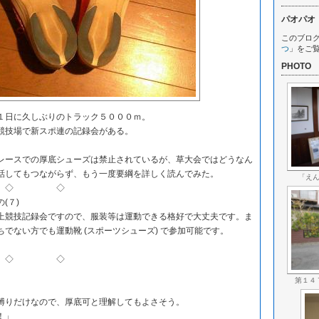
パオパオ
このブロ
つ
」をご
PHOTO
日に久しぶりのトラック５０００ｍ。
技場で新スポ連の記録会がある。
ースでの厚底シューズは禁止されているが、草大会ではどうなん
話してもつながらず、もう一度要綱を詳しく読んでみた。
「え
◇ ◇
(７)
競技記録会ですので、服装等は運動できる格好で大丈夫です。ま
でない方でも運動靴 (スポーツシューズ) で参加可能です。
◇ ◇
第１４
りだけなので、厚底可と理解してもよさそう。
！」