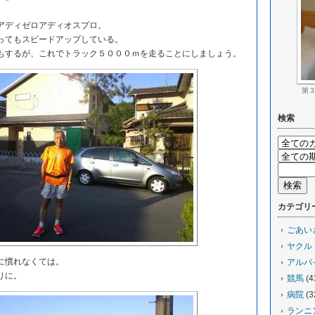
アディゼロアディオスプロ。
てもスピードアップしている。
するが、これでトラック５０００ｍを走ることにしましょう。
第
検索
カテゴリ
ごあい
ヤクル
に慣れなくては。
アルバ
りに。
競馬
(4
病院
(3
ランニ