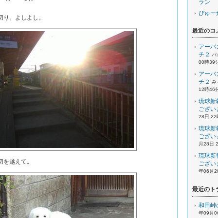
ラン
ぴゅー
切り。よしよし。
最近のコ
アーバ
チ２
パ
00時39
アーバ
チ２
み
12時46
琉球新
ござい
28日 2
琉球新
ござい
月28日 
琉球新
切を越えて。
ござい
年06月2
最近のト
和田峠
年09月0