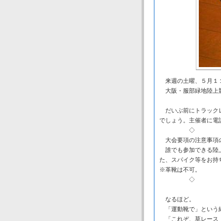
来週の土曜、５月１１
大阪・服部緑地陸上競
だいぶ前にトラックレ
でしょう。主催者に電
◇ 
大会要項の注意事項の
誰でも参加できる陸上
た、スパイク等をお持ち
※革靴は不可。
◇ 
なるほど。
「運動靴で」という縛
「これぞ、草レース