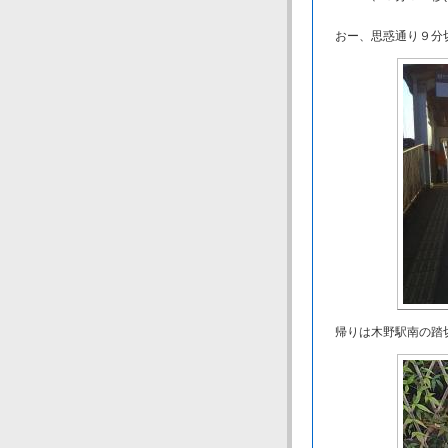
おー、思惑通り９分
帰りは木野駅南の踏