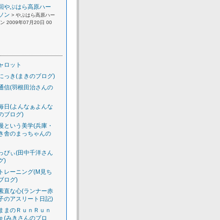
回やぶはら高原ハー
ソン
> やぶはら高原ハー
 2009年07月20日 00
ャロット
にっき(まきのブログ)
通信(羽根田治さんの
毎日(よんなぁよんな
のブログ)
慢という美学(兵庫・
き舎のまっちゃんの
っぴぃ(田中千洋さん
グ)
トレーニング(M見ち
ブログ)
素直な心(ランナー赤
子のアスリート日記)
ままのＲｕｎＲｕｎ
ｅ(みきさんのブロ