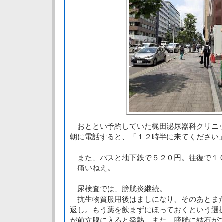
おととい予約していた梶田泌尿器科クリニ
朝に電話すると、「１２時半に来てください
また、バスと地下鉄で５２０円。往復で１
痛いねえ。
尿検査では、膀胱炎継続。
抗生物質服用後はましになり、そのあとま
返し。もう薬を飲まずにほっておくという選
が前立腺に入ると発熱。また、膀胱に結石が