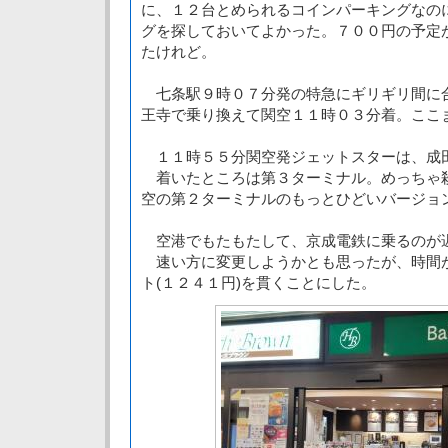
に、１２台とめられるコインパーキングなの
グを探しておいてよかった。７００円の予定
たけれど。
七条駅９時０７分発の特急にギリギリ間に
王寺で乗り換えて関空１１時０３分着。ここ
１１時５５分関空発ジェットスターは、成
着いたところは第３ターミナル。めっちゃ
空の第２ターミナルのもっとひどいバージョ
空港でもたもたして、京成電鉄に乗るのが
速い方に変更しようかとも思ったが、時間
ト(１２４１円)を貫くことにした。