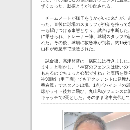
ずくまった。脳振とうが心配される。
チームメートが様子をうかがいに来たが、
った。直後に球場のスタッフが担架を持って
ーも駆けつける事態となり、試合は中断した
に乗せられ、トレーナー陣、球場スタッフの
れた。その後、球場に救急車が到着。約15分
山和が救急車で搬送された。
試合後、高津監督は「病院には行きました
ます」と明かし、「神宮のフェンスは硬いの
もあるのでちょっと心配ですね」と表情を曇ら
神9回戦（甲子園）でもアクシデントに見舞わ
番右翼」でスタメン出場。1点ビハインドの2
球がライト後方に飛び、丸山和がフェンスに
キャッチで2死とした。そのまま途中交代し
-------------------------------------------------------------