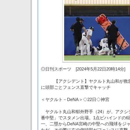
◎日刊スポーツ [2024年5月22日20時14分]
【アクシデント】ヤクルト丸山和が救急
に頭部ごとフェンス直撃でキャッチ
＜ヤクルト－DeNA＞◇22日◇神宮
ヤクルト丸山和郁外野手（24）が、アクシ
番中堅」でスタメン出場。1点ビハインドの6
一、二塁からDeNA宮崎の中堅への飛球をジ
ただ、その際に右の側頭部がフェンスに直撃