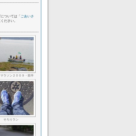
グについては「
ごあいさ
覧ください。
倉マラソン２００９・前半
そろりラン