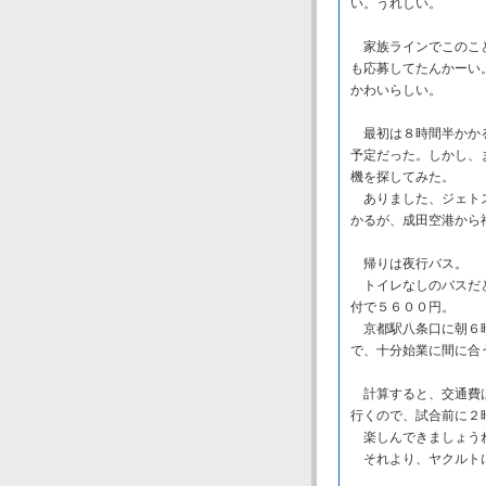
い。うれしい。
家族ラインでこのこと
も応募してたんかーい
かわいらしい。
最初は８時間半かかる
予定だった。しかし、
機を探してみた。
ありました、ジェトス
かるが、成田空港から
帰りは夜行バス。
トイレなしのバスだと
付で５６００円。
京都駅八条口に朝６時
で、十分始業に間に合
計算すると、交通費は
行くので、試合前に２
楽しんできましょう
それより、ヤクルト