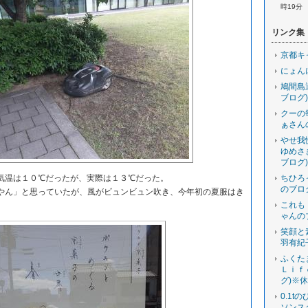
時19分
リンク集
京都キ
にょん
鳩間島
ブログ)
クーの
ぁさん
やせ我
ゆめさ
ブログ)
温は１０℃だったが、実際は１３℃だった。
ちひろ
のブロ
ん」と思っていたが、風がビュンビュン吹き、今年初の夏服はき
これも
ゃんの
笑顔と
羽有紀
ふくた
Ｌｉｆ
グ)※
0.1t
ソンス