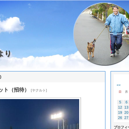
より
)
<<
ット（招待）
[ヤクルト]
日
月
5
6
12
13
19
20
26
27
プロフィ