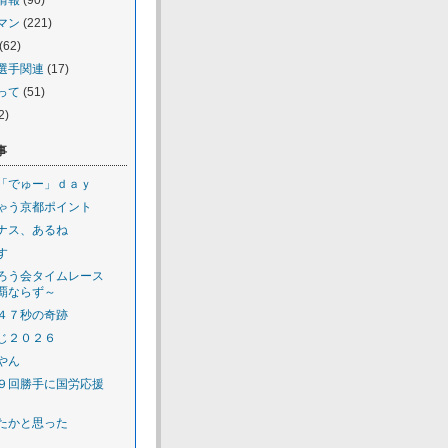
情報
(90)
マン
(221)
(62)
選手関連
(17)
って
(51)
2)
事
「でゅー」ｄａｙ
ゃう京都ポイント
ナス、あるね
す
ろう会タイムレース
覇ならず～
４７秒の奇跡
じ２０２６
やん
９回勝手に国労応援
たかと思った