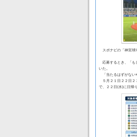
スポナビの「神宮球場
応募するとき、「もし
いた。
「当たるはずがないや
５月２１日２２日２３
で、２２日(水)に日帰