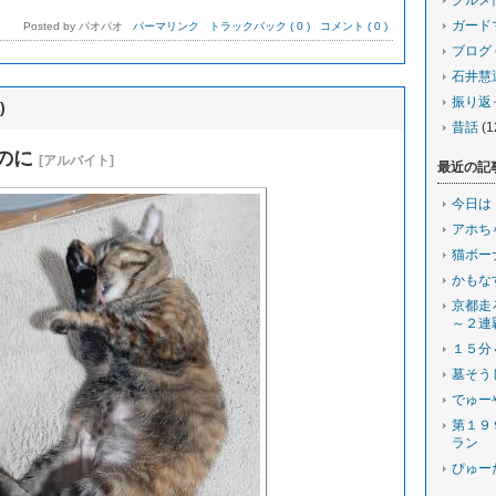
グルメ
ガード
Posted by パオパオ
パーマリンク
トラックバック ( 0 )
コメント ( 0 )
ブログ
石井慧
振り返
)
昔話
(1
のに
[アルバイト]
最近の記
今日は
アホち
猫ボー
かもな
京都走
～２連
１５分
墓そう
でゅー
第１９
ラン
ぴゅー