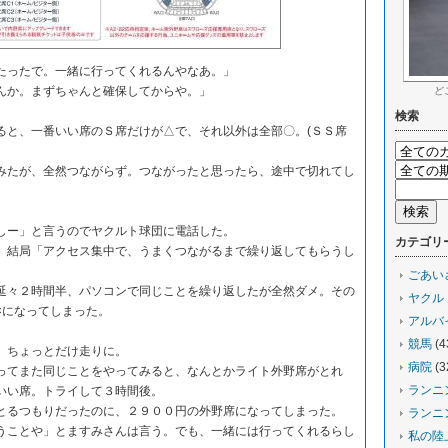
ったで。一緒に行ってくれるんやなあ。」
か。まずちゃんと確保してからや。」
ど
検索
と、一番いい席のＳ席だけが△で、それ以外は全部〇。(ＳＳ席
たが、全然つながらず。つながったと思ったら、途中で切れてし
ー」と言うのでヤクルト球団に電話した。
カテゴリ
結局「アクセス集中で、うまくつながるまで繰り返してもらうし
ごあい
々２時間半、パソコンで同じことを繰り返したが全然ダメ。その
ヤクル
×になってしまった。
アルバ
競馬
(4
、ちょっとだけ走りに。
病院
(3
てまた同じことをやってみると、なんとかライト外野席がとれ
ランニ
いい席。トライして３時間後。
るつもりだったのに、２９００円の外野席になってしまった。
ランニ
ことや」とますみさんは言う。でも、一緒には行ってくれるらし
私の陸