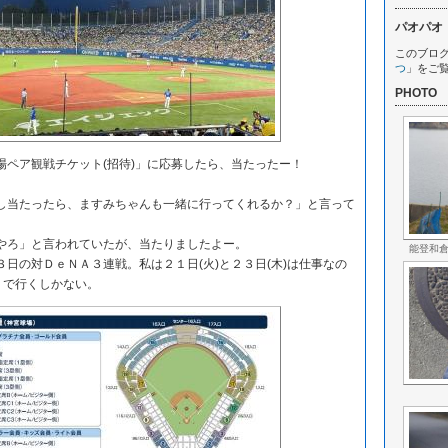
パオパオ
このブロ
つ
」をご
PHOTO
ペア観戦チケット(招待)」に応募したら、当たったー！
当たったら、ますみちゃんも一緒に行ってくれるか？」と言って
ろ」と言われていたが、当たりましたよー。
能登和
日の対ＤｅＮＡ３連戦。私は２１日(火)と２３日(木)は仕事なの
りで行くしかない。