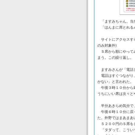
「ますみちゃん、当た
「ほんまに席とれるん
サイトにアクセスする
のみ対象外)
Ｓ席から順にやってみ
まう。この繰り返し。
ますみさんが「電話し
電話はすぐつながり、
かない」と言われた。
午後３時１０分から延
うちにいい席は次々と
半分あきらめ気分で
午後６時１０分に戻っ
た。外野ではまあまあ
５２００円のＳ席をと
「タダって、こういう