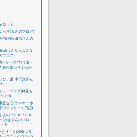
ャロット
にっき(まきのブログ)
通信(羽根田治さんの
毎日(よんなぁよんな
のブログ)
慢という美学(兵庫・
き舎のまっちゃんの
っぴぃ(田中千洋さん
グ)
トレーニング(M見ち
ブログ)
素直な心(ランナー赤
子のアスリート日記)
ままのＲｕｎＲｕｎ
ｅ(みきさんのブロ
休止中
のひとりごと(和倉マラ
タッフさんのブログ)