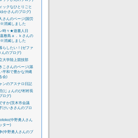
ィックなひとりごと
えゆかさんのブログ)
人さんのページ(国労
)※消滅しました
ン時々★遊書人日
渡嘉敷島ａ．ｋさんの
)※消滅しました
暮らしたい！(ゼファ
さんのプログ)
立大学陸上競技部
きこさんのページ(基
い平和で豊かな沖縄
る会)
ャンのアスナロ日記
読(じょんのび村村長
ブログ)
ですか(茨木市会議
下けいきさんのブロ
luotoko(中野勇人さん
ッター)
争(中野勇人さんのブ