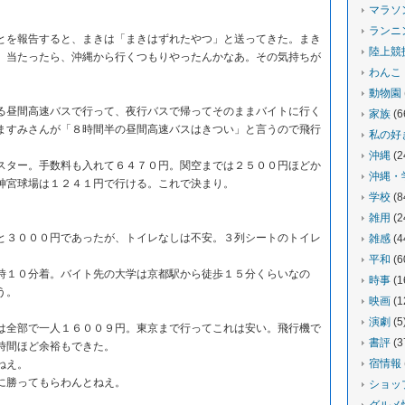
マラソ
ランニ
を報告すると、まきは「まきはずれたやつ」と送ってきた。まき
陸上競
。当たったら、沖縄から行くつもりやったんかなあ。その気持ちが
わんこ
動物園
昼間高速バスで行って、夜行バスで帰ってそのままバイトに行く
家族
(6
ますみさんが「８時間半の昼間高速バスはきつい」と言うので飛行
私の好
沖縄
(2
ター。手数料も入れて６４７０円。関空までは２５００円ほどか
沖縄・
神宮球場は１２４１円で行ける。これで決まり。
学校
(8
雑用
(2
３０００円であったが、トイレなしは不安。３列シートのトイレ
雑感
(4
平和
(6
１０分着。バイト先の大学は京都駅から徒歩１５分くらいなの
時事
(1
う。
映画
(1
演劇
(5
全部で一人１６００９円。東京まで行ってこれは安い。飛行機で
書評
(3
時間ほど余裕もできた。
宿情報
ねえ。
に勝ってもらわんとねえ。
ショッ