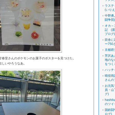
ラステ
(いり
中野勇
闘争団
オカ～
記 (
ブログ
田舎に
ー750
京都府
芳沢あ
春堂さんのポケモンのお菓子のポスターを見つけた。
地のな
欲しいやろうなあ。
をつく
ハッチ
晴徨雨
さんの
お元気
員・山
グ)
hashi
のツイ
国鉄闘
ログ)