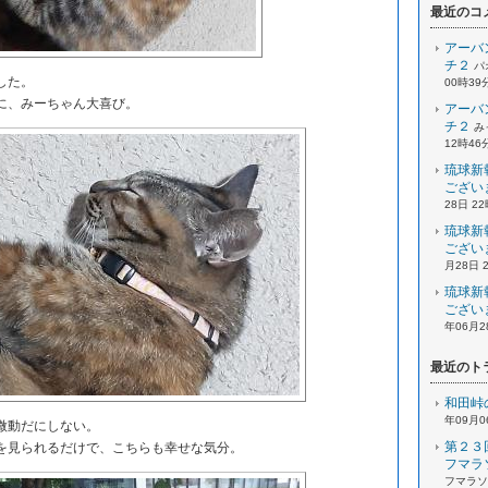
最近のコ
アーバ
チ２
パ
した。
00時39
に、みーちゃん大喜び。
アーバ
チ２
み
12時46
琉球新
ござい
28日 2
琉球新
ござい
月28日 
琉球新
ござい
年06月2
最近のト
和田峠
年09月0
微動だにしない。
第２３
見られるだけで、こちらも幸せな気分。
フマラ
フマラソン