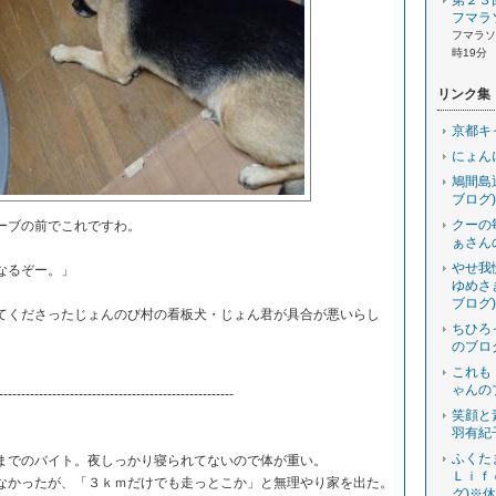
第２３
フマラ
フマラソン
時19分
リンク集
京都キ
にょん
鳩間島
ブログ)
クーの
ーブの前でこれですわ。
ぁさん
やせ我
なるぞー。」
ゆめさ
ブログ)
くださったじょんのび村の看板犬・じょん君が具合が悪いらし
ちひろ
のブロ
これも
ゃんの
-----------------------------------------------------
笑顔と
羽有紀
ふくた
でのバイト。夜しっかり寝られてないので体が重い。
Ｌｉｆ
かったが、「３ｋｍだけでも走っとこか」と無理やり家を出た。
グ)※