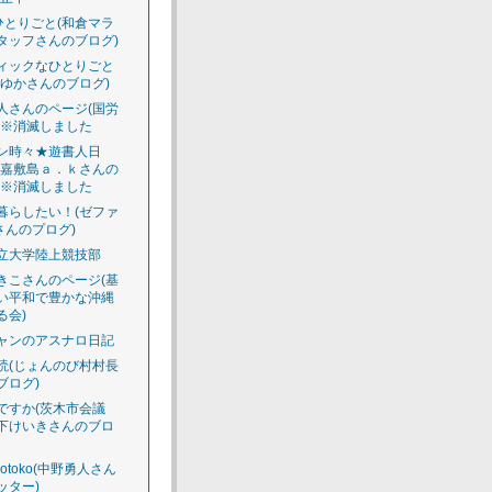
のひとりごと(和倉マラ
タッフさんのブログ)
ィックなひとりごと
えゆかさんのブログ)
人さんのページ(国労
)※消滅しました
ン時々★遊書人日
渡嘉敷島ａ．ｋさんの
)※消滅しました
暮らしたい！(ゼファ
さんのプログ)
立大学陸上競技部
きこさんのページ(基
い平和で豊かな沖縄
る会)
ャンのアスナロ日記
読(じょんのび村村長
ブログ)
ですか(茨木市会議
下けいきさんのブロ
luotoko(中野勇人さん
ッター)