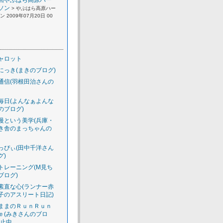
回やぶはら高原ハー
ソン
> やぶはら高原ハー
 2009年07月20日 00
ャロット
にっき(まきのブログ)
通信(羽根田治さんの
毎日(よんなぁよんな
のブログ)
慢という美学(兵庫・
き舎のまっちゃんの
っぴぃ(田中千洋さん
グ)
トレーニング(M見ち
ブログ)
素直な心(ランナー赤
子のアスリート日記)
ままのＲｕｎＲｕｎ
ｅ(みきさんのブロ
休止中