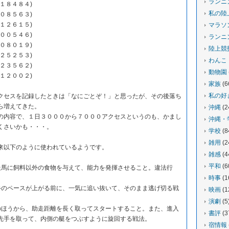
ランニ
４８４)
私の陸
５６３)
６１５)
マラソ
５４６)
ランニ
０１９)
陸上競
２５３)
わんこ
５６２)
動物園
００２)
家族
(6
私の好
セスを記録したときは「なにごとぞ！」と思ったが、その後落ち
ら増えてきた。
沖縄
(2
内容で、１日３０００から７０００アクセスというのも、かまし
沖縄・
くさいかも・・・。
学校
(8
雑用
(2
来以下のように使われているようです。
雑感
(4
平和
(6
走馬に飼料以外の食物を与えて、能力を発揮させること。違法行
時事
(1
手のペースが上がる前に、一気に追い抜いて、そのまま逃げ切る戦
映画
(1
演劇
(5
のほうから、助走距離を長く取ってスタートすること。また、進入
書評
(3
先手を取って、内側の艇をつぶすように旋回する戦法。
宿情報