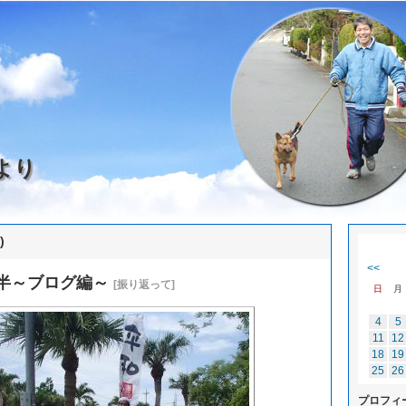
より
)
<<
半～ブログ編～
[振り返って]
日
月
4
5
11
12
18
19
25
26
プロフィ