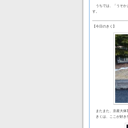
うちでは、「うそかま
す。
-------------------------------
【今日のきく】
またまた、京産大体
きくは、ここが好き