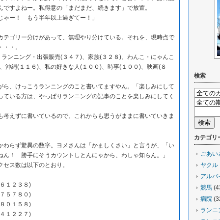
んですよねー。私得意の「まだまだ、続きます」で放置。
ゃー！ もう半年以上過ぎてー！」
テゴリー分けがあって、無理やり分けている。それを、現時点で
・・・。
ランニング・出張販売(３４７)、家族(３２８)、わんこ・にゃんこ
)、沖縄(１１６)、私の好きな人(１００)、時事(１００)、映画(８
検索
。
ら、けっこうランニングのこと書いてますやん。「楽しみにして
っている方は、やっぱりランニングの記事のことを楽しみにしてく
。
考えずに書いているので、これからも思うがままに書いていきま
カテゴリ
わらず驚異の数字。ヨメさんは「かましくさい」と言うが、「い
ごあい
ねん！ 勝手にそうカウントしとんにゃから、わしゃ知らん。」
クセス数は以下のとおり。
ヤクル
アルバ
６１２３８)
競馬
(4
７８０)
病院
(3
１５８)
ランニ
２２７)