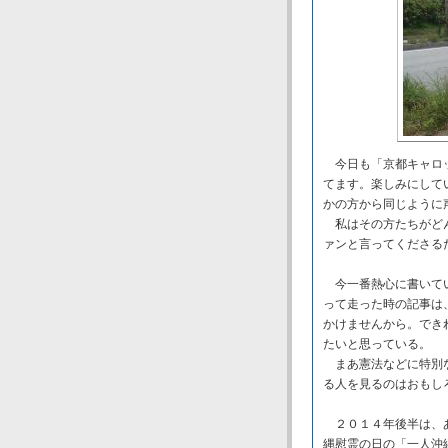
今日も「京都キャロッ
てます。楽しみにして
かの方から同じよう
私はその方たちがどん
ァンと言ってくださる
今一番熱心に書いてい
って走った時の記事は
かけませんから。でき
たいと思っている。
まあ憲法などに特別な
る人を見るのはおもし
２０１４年後半は、あ
縄慰霊の日の「一人沖