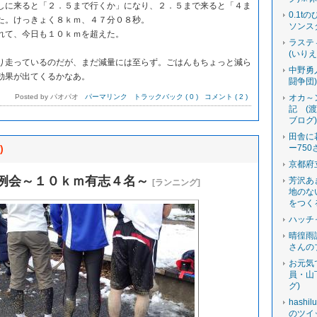
に来ると「２．５まで行くか」になり、２．５まで来ると「４ま
0.1t
た。けっきょく８ｋｍ、４７分０８秒。
ソンス
て、今日も１０ｋｍを超えた。
ラステ
(いり
走っているのだが、まだ減量には至らず。ごはんもちょっと減ら
中野勇
効果が出てくるかなあ。
闘争団
Posted by パオパオ
パーマリンク
トラックバック ( 0 )
コメント ( 2 )
オカ～
記 (
ブログ
田舎に
)
ー750
京都府
例会～１０ｋｍ有志４名～
芳沢あ
[ランニング]
地のな
をつく
ハッチ
晴徨雨
さんの
お元気
員・山
グ)
hashi
のツイ