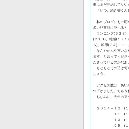
事はまだ完結してない
「いつ、続き書くんじ
私のブログにも一応カ
多い記事順に並べると
ランニング(６２８)、
(２１３)、雑感(１７１
６)、雑用(７４)・・・
なんやかんや言いなが
ます」と言ってくださ
ださっているのかなあ
もともとその辺は何も
しょう。
アクセス数は、あいか
つ『かました』ちゅう
ちなみに、去年のア
２０１４－１２ (１
１１ (１７５
１０ (１８０
０９ (１４１