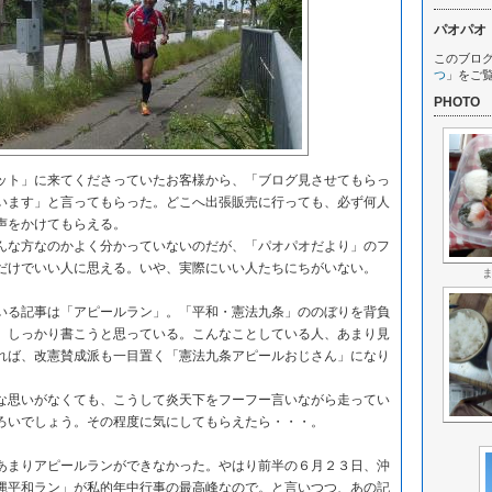
パオパオ
このブロ
つ
」をご
PHOTO
ト」に来てくださっていたお客様から、「ブログ見させてもらっ
います」と言ってもらった。どこへ出張販売に行っても、必ず何人
に声をかけてもらえる。
な方なのかよく分かっていないのだが、「パオパオだより」のフ
だけでいい人に思える。いや、実際にいい人たちにちがいない。
る記事は「アピールラン」。「平和・憲法九条」ののぼりを背負
、しっかり書こうと思っている。こんなことしている人、あまり見
れば、改憲賛成派も一目置く「憲法九条アピールおじさん」になり
思いがなくても、こうして炎天下をフーフー言いながら走ってい
ろいでしょう。その程度に気にしてもらえたら・・・。
まりアピールランができなかった。やはり前半の６月２３日、沖
縄平和ラン」が私的年中行事の最高峰なので。と言いつつ、あの記