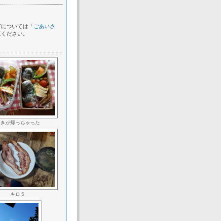
グについては「
ごあいさ
覧ください。
まきが帰っちゃった
キロ５