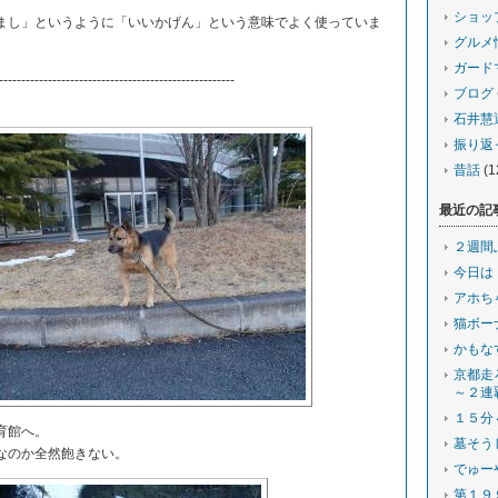
ショッ
し」というように「いいかげん」という意味でよく使っていま
グルメ
ガード
-----------------------------------------------------
ブログ
石井慧
振り返
昔話
(1
最近の記
２週間
今日は
アホち
猫ボー
かもな
京都走
～２連
１５分
育館へ。
墓そう
なのか全然飽きない。
でゅー
第１９