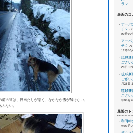
ラン
最近のコ
アーバ
チ２
パ
00時39
アーバ
チ２
み
12時46
琉球新
ござい
28日 2
琉球新
ござい
月28日 
琉球新
ござい
前の道は、日当たりが悪く、なかなか雪が解けない。
年06月2
あぶない。
最近のト
和田峠
年09月0