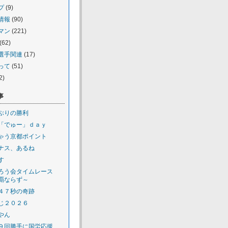
プ
(9)
情報
(90)
マン
(221)
(62)
選手関連
(17)
って
(51)
2)
事
ぶりの勝利
「でゅー」ｄａｙ
ゃう京都ポイント
ナス、あるね
す
ろう会タイムレース
覇ならず～
４７秒の奇跡
じ２０２６
やん
９回勝手に国労応援