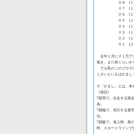
０８ (１１８
０７ (１０８
０６ (１１２
０５ (１００
０４ (１０８
０３ (１２５
０２ (１２３
０１ (２１２
去年１月に２１万アク
着き、また秋くらいか
でも私のこのブログの
くさいといえばかまし
※「かまし」とは、本
《俗語》
?競馬で、出走する競
為。
?競輪で、先行する選
法。
?競艇で、進入時、奥
時、スタートラインで