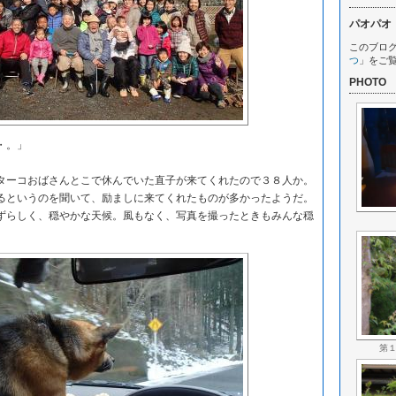
パオパオ
このブロ
つ
」をご
PHOTO
・。」
ーコおばさんとこで休んでいた直子が来てくれたので３８人か。
るというのを聞いて、励ましに来てくれたものが多かったようだ。
らしく、穏やかな天候。風もなく、写真を撮ったときもみんな穏
第