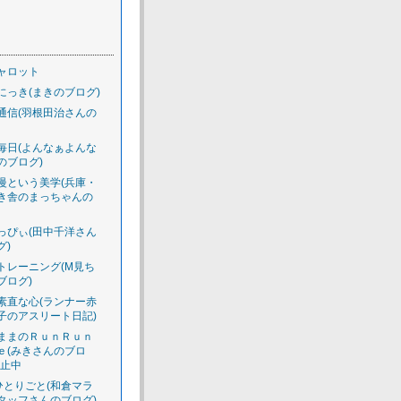
ャロット
にっき(まきのブログ)
通信(羽根田治さんの
毎日(よんなぁよんな
のブログ)
慢という美学(兵庫・
き舎のまっちゃんの
っぴぃ(田中千洋さん
グ)
トレーニング(M見ち
ブログ)
素直な心(ランナー赤
子のアスリート日記)
ままのＲｕｎＲｕｎ
ｅ(みきさんのブロ
休止中
のひとりごと(和倉マラ
タッフさんのブログ)