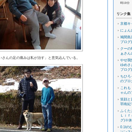
時19分
リンク集
京都キ
にょん
鳩間島
ブログ)
クーの
ぁさん
さんの足の痛みは私が治す」と意気込んでいる。
やせ我
ゆめさ
ブログ)
ちひろ
のブロ
これも
ゃんの
笑顔と
羽有紀
ふくた
Ｌｉｆ
グ)※
0.1t
ソンス