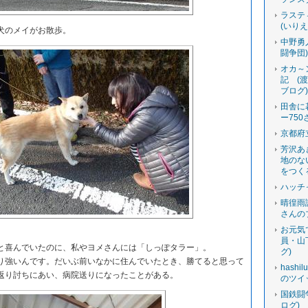
ラステ
(いり
犬のメイがお散歩。
中野勇
闘争団
オカ～
記 (
ブログ
田舎に
ー750
京都府
芳沢あ
地のな
をつく
ハッチ
晴徨雨
さんの
お元気
。
員・山
喜んでいたのに、私やヨメさんには「しっぽタラー」。
グ)
強いんです。だいぶ前いなかに住んでいたとき、勝てると思って
hashi
返り討ちにあい、病院送りになったことがある。
のツイ
国鉄闘
ログ)