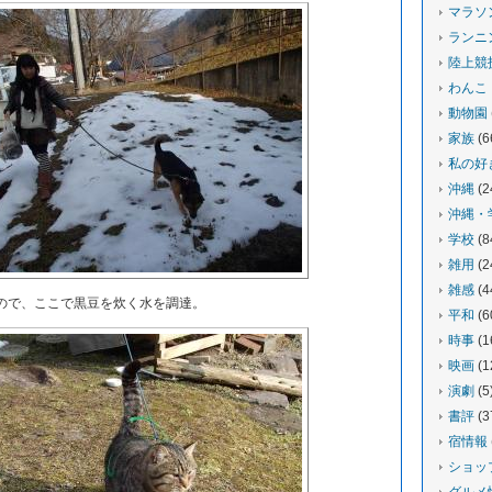
マラソ
ランニ
陸上競
わんこ
動物園
家族
(6
私の好
沖縄
(2
沖縄・
学校
(8
雑用
(2
雑感
(4
で、ここで黒豆を炊く水を調達。
平和
(6
時事
(1
映画
(1
演劇
(5
書評
(3
宿情報
ショッ