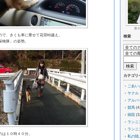
第
で、きくも車に乗せて花背峠越え。
検索
探検隊」の姿勢。
カテゴリ
ごあい
ヤクル
アルバ
競馬
(4
病院
(3
ランニ
ランニ
のは１０時４０分。
私の陸