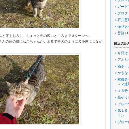
グルメ
ガード
ブログ
石井慧
振り返
昔話
(1
と廉をおろし、ちょっと先の広いところまでＵターンへ。
んの家の前にねこちゃんが。まるで番犬のように犬小屋につなが
最近の記
今日は
アホち
猫ボー
かもな
京都走
～２連
１５分
墓そう
でゅー
第１９
ラン
ぴゅー