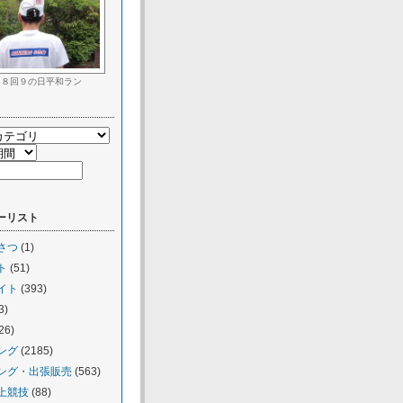
６８回９の日平和ラン
ーリスト
さつ
(1)
ト
(51)
イト
(393)
3)
26)
ング
(2185)
ング・出張販売
(563)
上競技
(88)