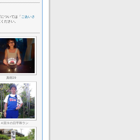
グについては「
ごあいさ
覧ください。
真樹29
１４回９の日平和ラン