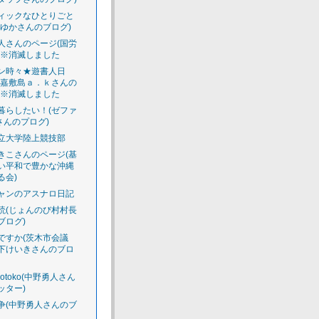
ィックなひとりごと
えゆかさんのブログ)
人さんのページ(国労
)※消滅しました
ン時々★遊書人日
渡嘉敷島ａ．ｋさんの
)※消滅しました
暮らしたい！(ゼファ
さんのプログ)
立大学陸上競技部
きこさんのページ(基
い平和で豊かな沖縄
る会)
ャンのアスナロ日記
読(じょんのび村村長
ブログ)
ですか(茨木市会議
下けいきさんのブロ
luotoko(中野勇人さん
ッター)
争(中野勇人さんのブ