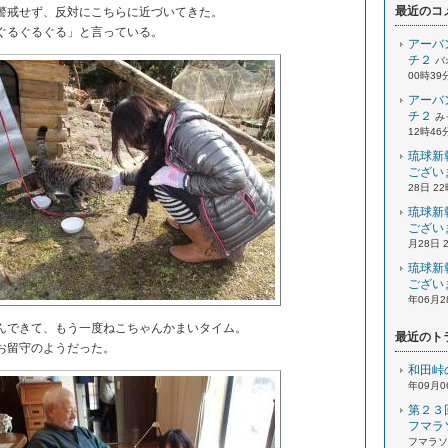
最近のコ
戒せず、反対にこちらに近づいてきた。
ぐるぐるぐる」と言っている。
アーバ
チ２
パ
00時39
アーバ
チ２
み
12時46
琉球新
ござい
28日 2
琉球新
ござい
月28日 
琉球新
ござい
年06月2
できて、もう一度ねこちゃんかまいタイム。
最近のト
お留守のようだった。
和田峠
年09月0
第２３
フマラ
フマラソン