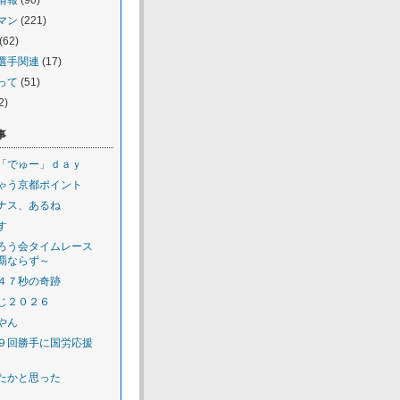
情報
(90)
マン
(221)
(62)
選手関連
(17)
って
(51)
2)
事
「でゅー」ｄａｙ
ゃう京都ポイント
ナス、あるね
す
ろう会タイムレース
覇ならず～
４７秒の奇跡
じ２０２６
やん
９回勝手に国労応援
たかと思った