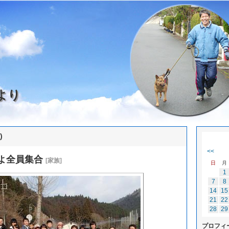
より
)
<<
よ全員集合
[家族]
日
月
1
7
8
14
15
21
22
28
29
プロフィ