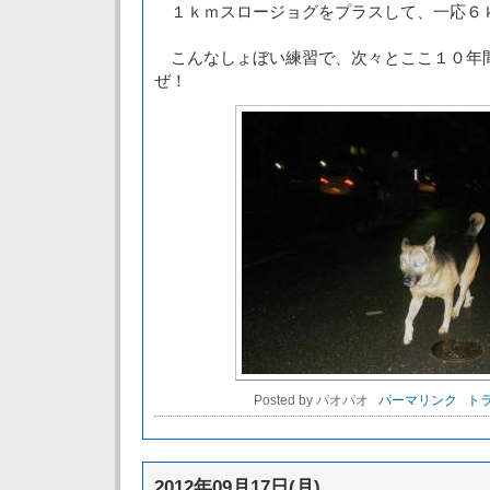
１ｋｍスロージョグをプラスして、一応６
こんなしょぼい練習で、次々とここ１０年
ぜ！
Posted by パオパオ
パーマリンク
トラ
2012年09月17日(月)