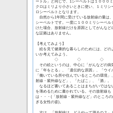
ートル」と同じで、1シーベルトは１０００
クロはミリより小さいときに使い、１ミリシ
ロシーベルトとなります。
自然から1年間に受けている放射線の量は、
シーベルトです。一度に１００ミリシーベル
けた場合、放射線だけを原因としてがんなど
な証拠はありません。
【考えてみよう】
絵を見て健康的な暮らしのためには、どの
いか考えてみよう。
◇ ◇ ◇
その絵というのは、中心に「がんなどの病
に「年をとる」、「遺伝的な原因」、「ウイ
「働いている所や住んでいるところの環境」
射線・紫外線など」、「たばこ」、「酒」。
なるほど書いてあることはまちがいではな
を薄めるために書かれている。その放射線も
は・・・(「放射線・紫外線など」のところ
ぎる女性の姿)。
次は、「放射線は、どうやって測るの？」