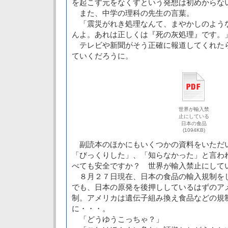
を起こす元をなくすという発想は初めからな
また、中学の理科の先生の言葉。
「震災がれき処理なんて、まやかしのよう
んよ。あれは正しくは『死の灰処理』です。
テレビや新聞がそう正確に報道してくれた
ていくだろうに。
世界が輸入禁
止にしている
日本の食品
(1094KB)
副読本のほかにもいくつかの資料をいただ
「びっくりした」、「知らなかった」と言わ
べても安全ですか？ 世界が輸入禁止にして
８月２７日現在、日本の食品の輸入規制を
でも、日本の原発を後押ししているはずのア
制。アメリカは遺伝子組み換え食品などの規
に・・・。
「どうゆうこっちゃ？」