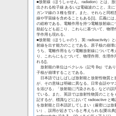
■放射線（ほうしゃせん、radiation）とは
出される粒子線 あるいは電磁波のこと。主
ガンマ線の３種を指す。また、それらと同程
線や宇宙線を含めることもある[1]。広義に
の総称である。電離作用を持つ電離放射線に
励起なども起こり、これらに基づいて、物理
学作用も現れる。
■放射能（ほうしゃのう、英: radioactivi
射線を出す能力のことである。原子核の崩壊
うち、電離作用をもつ電離放射線について考
り、これらにもとづいて、物理作用、生理作
れる[]。
放射能の単位はベクレル（記号 Bq）であり、
子核が崩壊することである。
日本語ではしばしば放射能と放射性物質と
が、その意味は明確に異なる。日常会話やマ
を浴びる」「放射能に汚染される」などの誤
ている。また、英語では放射性物質のことを radioact
記するが、標識などにおいて radioactive
を放射能と日本語訳してしまい（厳密には放
い）、誤用が起きていると考えられる[要出典
radioactivity である。(ウィキペディアより)