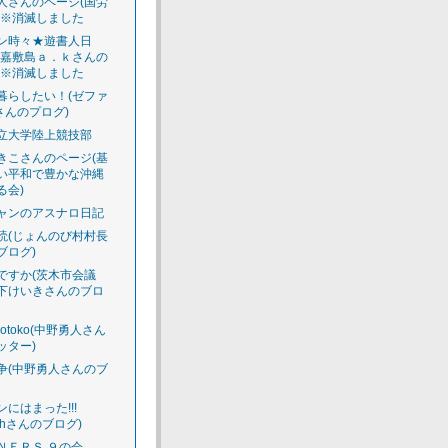
人さんのページ(国労
)※消滅しました
ン時々★遊書人日
渡嘉敷島ａ．ｋさんの
)※消滅しました
暮らしたい！(ゼファ
さんのプログ)
立大学陸上競技部
きこさんのページ(基
い平和で豊かな沖縄
る会)
ャンのアスナロ日記
読(じょんのび村村長
ブログ)
ですか(茨木市会議
下けいきさんのブロ
luotoko(中野勇人さん
ッター)
争(中野勇人さんのブ
ンにはまった!!!
acchさんのブログ)
ＮＥＲＳ ９の会