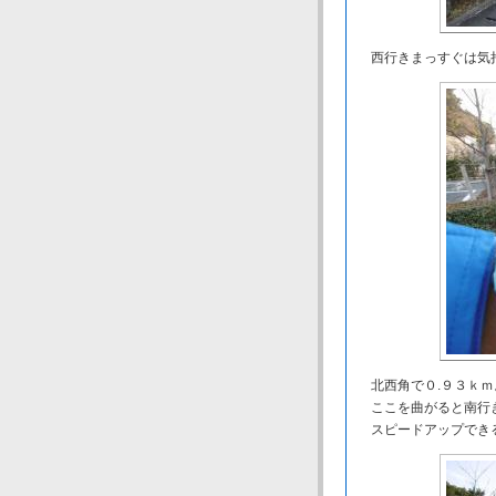
西行きまっすぐは気持
北西角で０.９３ｋｍ
ここを曲がると南行
スピードアップでき