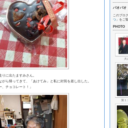
パオパオ
このブロ
つ
」をご
PHOTO
大
走りに出たますみさん。
がら帰ってきて、「あけてみ」と私に封筒を差し出した。
ー、チョコレート！」
第１