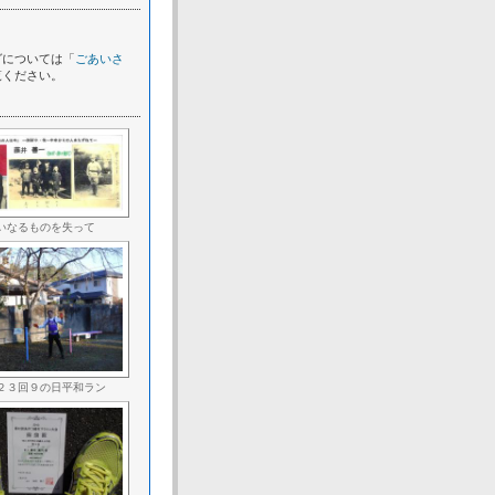
グについては「
ごあいさ
覧ください。
いなるものを失って
２３回９の日平和ラン