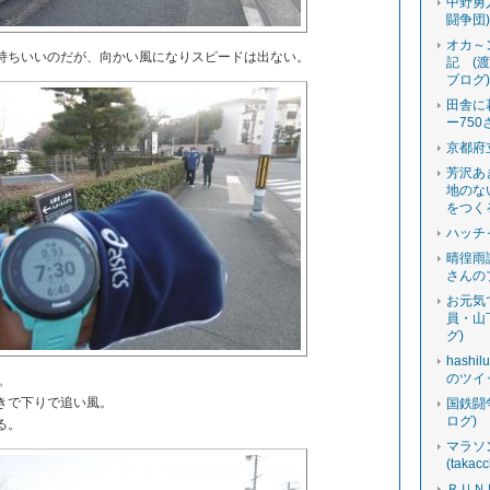
中野勇
闘争団
オカ～
ちいいのだが、向かい風になりスピードは出ない。
記 (
ブログ
田舎に
ー750
京都府
芳沢あ
地のな
をつく
ハッチ
晴徨雨
さんの
お元気
員・山
グ)
hashi
のツイ
。
きで下りで追い風。
国鉄闘
ログ)
る。
マラソ
(tak
ＲＵＮ