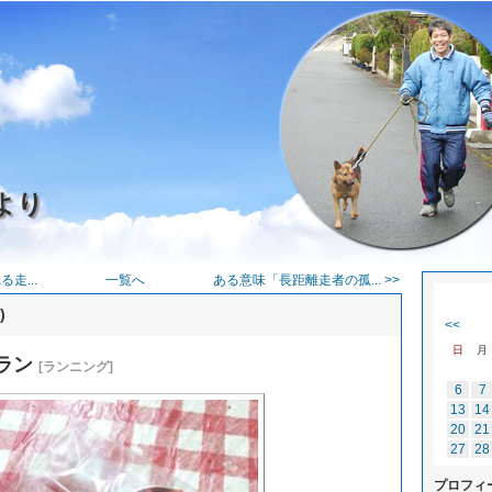
より
走...
一覧へ
ある意味「長距離走者の孤... >>
)
<<
日
月
ラン
[ランニング]
6
7
13
14
20
21
27
28
プロフィ