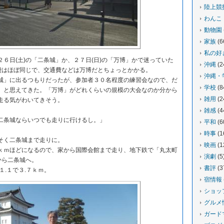
陸上競
わんこ
動物園
家族
(6
私の好
６日(土)の「二条城」か、２７日(日)の「万博」かで迷っていた
沖縄
(2
加費はほぼ同じで、交通費などは万博だとちょっとかかる。
沖縄・
」に出るつもりだったが、参加者３０名程度の練習会なので、だ
学校
(8
」と思えてきた。「万博」がどれくらいの規模の大会なのか分から
雑用
(2
走る気がわいてきそう。
雑感
(4
条城ならいつでも走りに行けるし。」
平和
(6
時事
(1
そく二条城まで走りに。
映画
(1
ｍほどになるので、家から国際会館まで走り、地下鉄で「丸太町
演劇
(5
から二条城へ。
書評
(3
.１で３.７ｋｍ。
宿情報
ショッ
グルメ
ガード