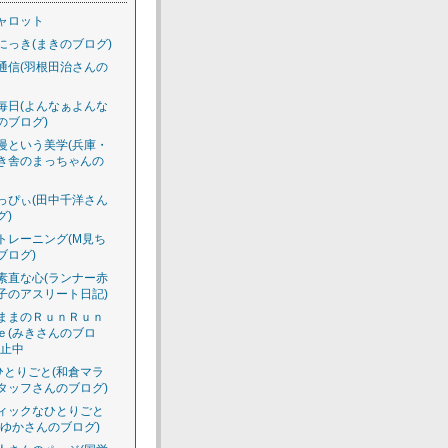
ャロット
にっき(まきのブログ)
通信(羽根田治さんの
毎日(よんなぁよんな
のブログ)
慢という美学(兵庫・
き舎のまっちゃんの
っぴぃ(田中千洋さん
グ)
トレーニング(M見ち
ブログ)
素直な心(ランナー赤
子のアスリート日記)
ままのＲｕｎＲｕｎ
ｅ(みきさんのブロ
休止中
のひとりごと(和倉マラ
タッフさんのブログ)
ィックなひとりごと
えゆかさんのブログ)