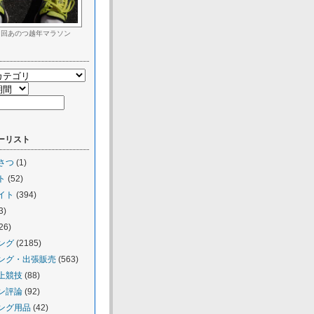
２回あのつ越年マラソン
ーリスト
さつ
(1)
ト
(52)
イト
(394)
3)
26)
ング
(2185)
ング・出張販売
(563)
上競技
(88)
ン評論
(92)
ング用品
(42)