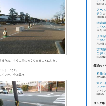
チ２
パ
00時39
アーバ
チ２
み
12時46
琉球新
ござい
28日 2
琉球新
ござい
月28日 
琉球新
ござい
年06月2
るため、もう１周ゆっくり走ることにした。
最近のト
ートし、北上。
和田峠
にくいが、今は隙々。
年09月0
第２３
フマラ
フマラソン
時19分
リンク集