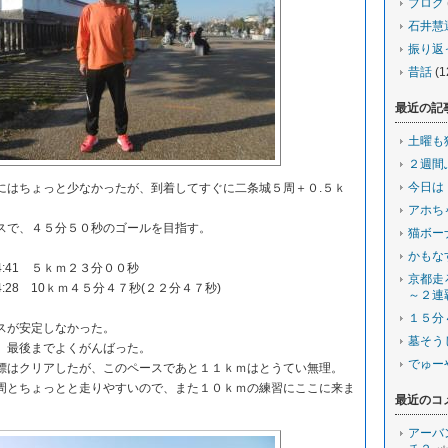
ブログ
石井慧
振り返
昔話
(1
最近の記
土曜も
２週間
今日は
はちょっと少なかったが、到着してすぐに二条城５周＋０.５ｋ
アホち
で、４５分５０秒のゴールを目指す。
猫ボー
かもな
:33 4:41 ５ｋｍ２３分００秒
京都走
4:34 4:28 10ｋｍ４５分４７秒(２２分４７秒)
～２連
１５分
スが安定しなかった。
墓そう
、最後までよくがんばった。
でゅー
はクリアしたが、このペースであと１１ｋｍはとうてい無理。
とちょっとと走りやすいので、また１０ｋｍの練習にここに来ま
最近のコ
アーバ