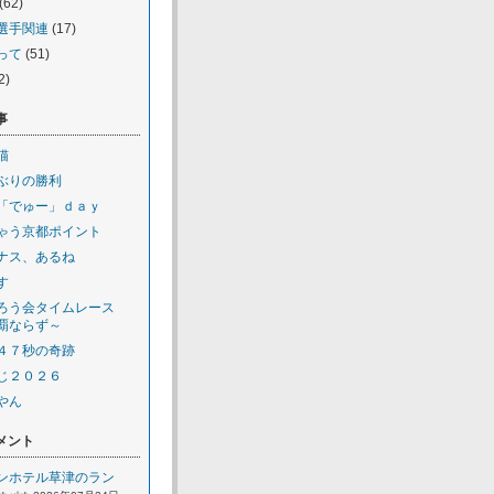
(62)
選手関連
(17)
って
(51)
2)
事
猫
ぶりの勝利
「でゅー」ｄａｙ
ゃう京都ポイント
ナス、あるね
す
ろう会タイムレース
覇ならず～
４７秒の奇跡
じ２０２６
やん
メント
ンホテル草津のラン