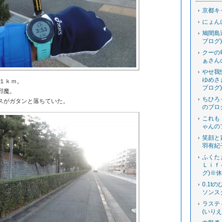
京都キ
にょん
鳩間島
ブログ)
クーの
ぁさん
やせ我
ゆめさ
１ｋｍ。
ブログ)
邪魔。
ちひろ
スがガタンと落ちていた。
のブロ
これも
ゃんの
笑顔と
羽有紀
ふくた
Ｌｉｆ
グ)※
0.1t
ソンス
ラステ
(いり