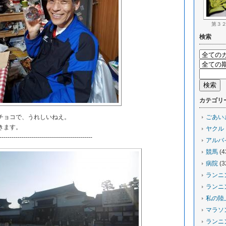
第３
検索
カテゴリ
チョコで、うれしいねえ。
ごあい
きます。
ヤクル
----------------------------------------------
アルバ
競馬
(4
病院
(3
ランニ
ランニ
私の陸
マラソ
ランニ