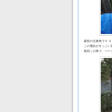
最初の北東角で０.４
この電柱がすっごい
毎回この角で、ペー