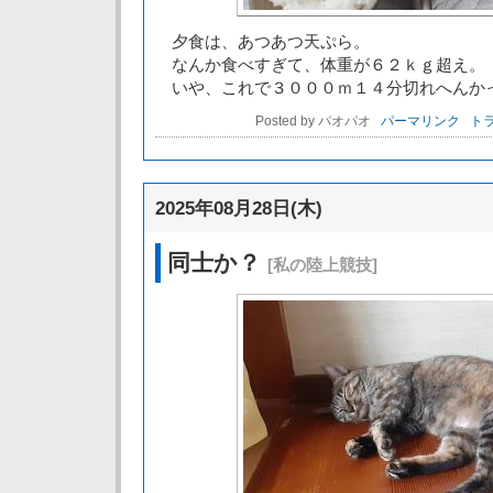
夕食は、あつあつ天ぷら。
なんか食べすぎて、体重が６２ｋｇ超え。
いや、これで３０００ｍ１４分切れへんか
Posted by パオパオ
パーマリンク
トラ
2025年08月28日(木)
同士か？
[私の陸上競技]