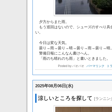
夕方からまた雨。
もう巡回はないので、シューズのすべり具
い。
今日は変な天気。
曇り→雨→曇り→晴→曇り→雨→曇り→晴
警備日報にこんなん書けへん。
「雨のち晴れのち雨」と書いときました。
Posted by パオパオ
パーマリンク
トラ
2025年08月06日(水)
涼しいところを探して
[ランニン