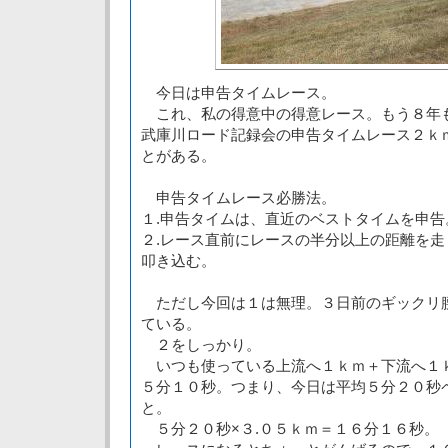
今日は申告タイムレース。
これ、私の得意中の得意レース。もう８年
武庫川ロード記録会の申告タイムレース２ｋ
とがある。
申告タイムレース必勝法。
１.申告タイムは、直近のベストタイムを申告
２.レース直前にレースの半分以上の距離を
叩き込む。
ただし今回は１は無理。３日前のギックリ
ている。
２をしっかり。
いつも使っている上流へ１ｋｍ＋下流へ１
５分１０秒。つまり、今日は平均５分２０秒
と。
５分２０秒×３.０５ｋｍ＝１６分１６秒。