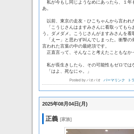
私が今もし同じようなめにあったら、１年
あ。
以前、東京の走友・ひこちゃんから言われ
「こうじさんはますみさんに看取ってもら
う。ダメダメ。こうじさんがますみさんを看
「えー」と思わず叫んでしまった。衝撃の
言われた言葉の中の最絶頂です。
正直言って、そんなこと考えたこともなか
私が長生きしたら、その可能性もゼロでは
「はよ、死なにゃ。」
Posted by パオパオ
パーマリンク
トラ
2025年08月04日(月)
正義
[家族]