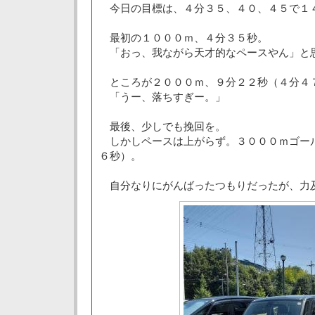
今日の目標は、４分３５、４０、４５で１
最初の１０００ｍ、４分３５秒。
「おっ、我ながら天才的なペースやん」と
ところが２０００ｍ、９分２２秒（４分４
「うー、落ちすぎー。」
最後、少しでも挽回を。
しかしペースは上がらず。３０００ｍゴー
６秒）。
自分なりにがんばったつもりだったが、力