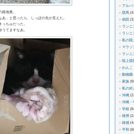
アルバ
の路地奥。
競馬
(4
あ」と思ったら、しっぽの先が見えた。
病院
(3
きっちゅだった。
ランニ
ゆうてますなあ。
ランニ
私の陸
マラソ
ランニ
陸上競
わんこ
動物園
家族
(6
私の好
沖縄
(2
沖縄・
学校
(8
雑用
(2
雑感
(4
平和
(6