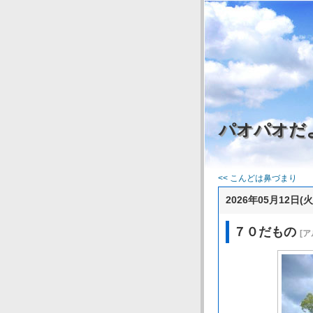
パオパオだ
<< こんどは鼻づまり
2026年05月12日(火
７０だもの
[