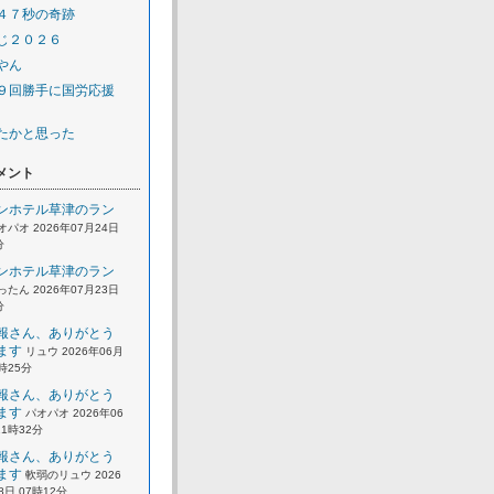
４７秒の奇跡
じ２０２６
やん
９回勝手に国労応援
たかと思った
メント
ンホテル草津のラン
オパオ 2026年07月24日
分
ンホテル草津のラン
ったん 2026年07月23日
分
報さん、ありがとう
ます
リュウ 2026年06月
2時25分
報さん、ありがとう
ます
パオパオ 2026年06
21時32分
報さん、ありがとう
ます
軟弱のリュウ 2026
8日 07時12分