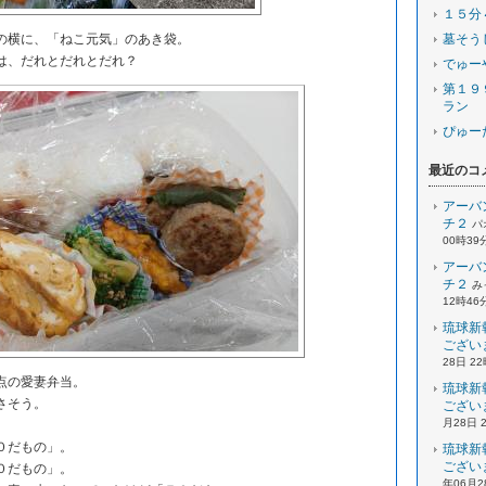
１５分
横に、「ねこ元気」のあき袋。
墓そう
は、だれとだれとだれ？
でゅー
第１９
ラン
ぴゅー
最近のコ
アーバ
チ２
パ
00時39
アーバ
チ２
み
12時46
琉球新
ござい
28日 2
点の愛妻弁当。
琉球新
さそう。
ござい
月28日 
０だもの」。
琉球新
ござい
０だもの」。
年06月2