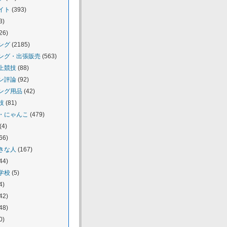
イト
(393)
3)
26)
ング
(2185)
ング・出張販売
(563)
上競技
(88)
ン評論
(92)
ング用品
(42)
技
(81)
・にゃんこ
(479)
(4)
66)
きな人
(167)
44)
学校
(5)
4)
42)
48)
0)