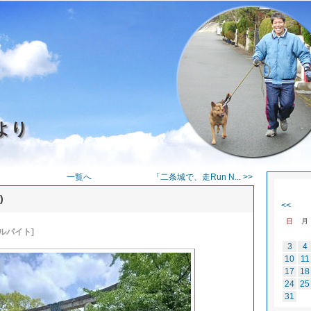
より
一覧へ
「二条城で、走Run N... >>
)
<<
日
月
アルバイト]
3
4
10
11
17
18
24
25
31