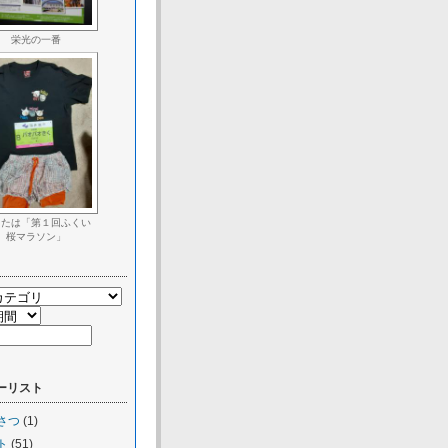
栄光の一番
したは「第１回ふくい
桜マラソン」
ーリスト
さつ
(1)
ト
(51)