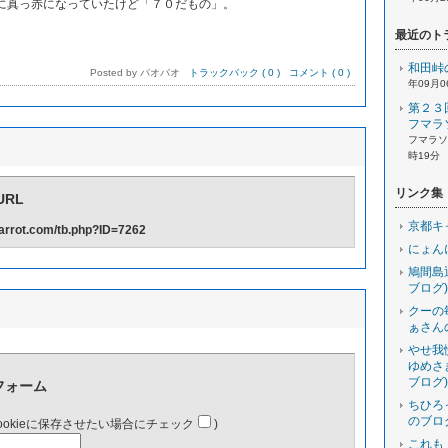
真っ赤になっていたけど「７０だもの」。
最近のト
和田峠
Posted by パオパオ
トラックバック ( 0 )
コメント ( 0 )
年09月0
第２３
フマラ
フマラソン
時19分
リンク集
RL
京都キ
-carrot.com/tb.php?ID=7262
にょん
鳩間島
ブログ)
クーの
ぁさん
やせ我
ゆめさ
ブログ)
フォーム
ちひろ
のブロ
ookieに保存させたい場合にチェック
)
これも