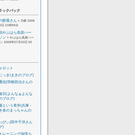
ラックバック
の餅屋さん
> 力餅 2009
6日 21時56分
回やぶはら高原ハー
ソン
> やぶはら高原ハー
 2009年07月20日 00
ャロット
にっき(まきのブログ)
通信(羽根田治さんの
毎日(よんなぁよんな
のブログ)
慢という美学(兵庫・
き舎のまっちゃんの
っぴぃ(田中千洋さん
グ)
トレーニング(M見ち