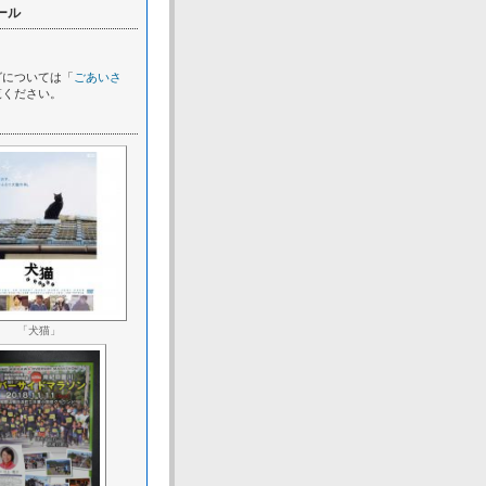
ール
グについては「
ごあいさ
覧ください。
「犬猫」