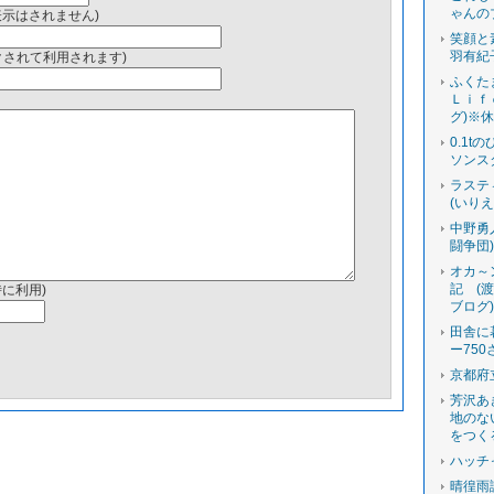
ゃんの
表示はされません)
笑顔と
羽有紀
ンクされて利用されます)
ふくた
Ｌｉｆ
グ)※
0.1t
ソンス
ラステ
(いり
中野勇
闘争団
オカ～
記 (
時に利用)
ブログ
田舎に
ー750
京都府
芳沢あ
地のな
をつく
ハッチ
晴徨雨