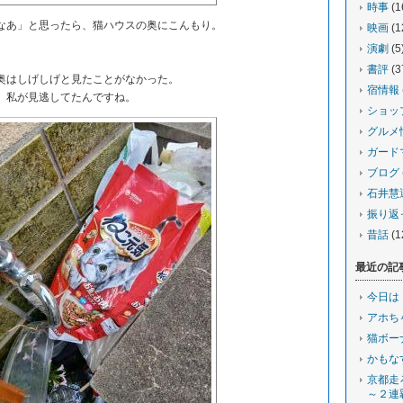
時事
(1
あ」と思ったら、猫ハウスの奥にこんもり。
映画
(1
演劇
(5
書評
(3
はしげしげと見たことがなかった。
宿情報
、私が見逃してたんですね。
ショッ
グルメ
ガード
ブログ
石井慧
振り返
昔話
(1
最近の記
今日は
アホち
猫ボー
かもな
京都走
～２連