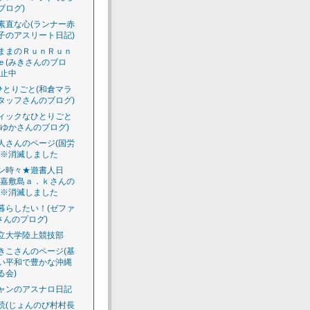
ブログ)
素直な心(ランナー赤
子のアスリート日記)
ままのＲｕｎＲｕｎ
ｅ(みきさんのブロ
休止中
のひとりごと(和倉マラ
タッフさんのブログ)
ィックなひとりごと
えゆかさんのブログ)
人さんのページ(国労
)※消滅しました
ン時々★遊書人日
渡嘉敷島ａ．ｋさんの
)※消滅しました
暮らしたい！(ゼファ
さんのプログ)
立大学陸上競技部
きこさんのページ(基
い平和で豊かな沖縄
る会)
ャンのアスナロ日記
読(じょんのび村村長