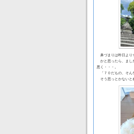
鼻づまりは昨日より
かと思ったら、ましだ
悪く・・・。
「７０だもの、そんな
そう思っとかないと