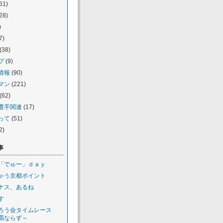
61)
28)
)
7)
(38)
プ
(9)
情報
(90)
マン
(221)
(62)
選手関連
(17)
って
(51)
2)
事
「でゅー」ｄａｙ
ゃう京都ポイント
ナス、あるね
す
ろう会タイムレース
覇ならず～