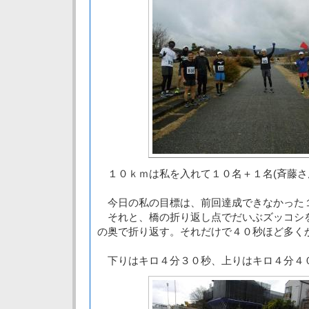
１０ｋｍは私を入れて１０名＋１名(斉藤さ
今日の私の目標は、前回達成できなかった
それと、橋の折り返し点でだいぶズッコシ
の奥で折り返す。それだけで４０秒ほど多く
下りはキロ４分３０秒、上りはキロ４分４