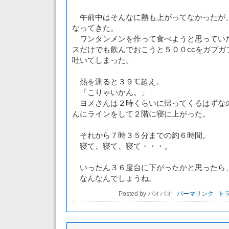
午前中はそんなに熱も上がってなかったが
なってきた。
ワンタンメンを作って食べようと思ってい
スだけでも飲んでおこうと５００ccをガブガ
吐いてしまった。
熱を測ると３９℃超え。
「こりゃいかん。」
ヨメさんは２時くらいに帰ってくるはずな
んにラインをして２階に寝に上がった。
それから７時３５分までの約６時間。
寝て、寝て、寝て・・・。
いったん３６度台に下がったかと思ったら
なんなんでしょうね。
Posted by パオパオ
パーマリンク
トラ