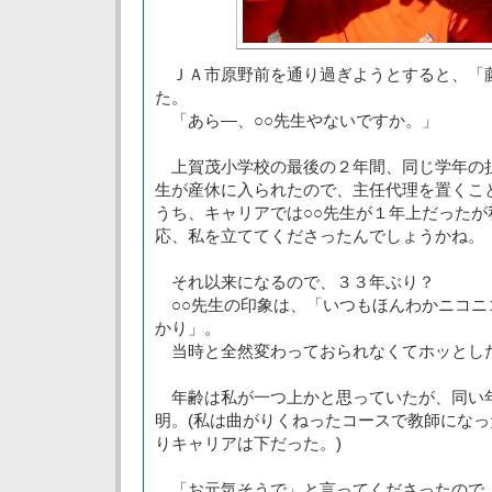
ＪＡ市原野前を通り過ぎようとすると、「
た。
「あら―、○○先生やないですか。」
上賀茂小学校の最後の２年間、同じ学年の
生が産休に入られたので、主任代理を置くこ
うち、キャリアでは○○先生が１年上だったが
応、私を立ててくださったんでしょうかね。
それ以来になるので、３３年ぶり？
○○先生の印象は、「いつもほんわかニコニ
かり」。
当時と全然変わっておられなくてホッとし
年齢は私が一つ上かと思っていたが、同い
明。(私は曲がりくねったコースで教師にな
りキャリアは下だった。)
「お元気そうで」と言ってくださったので