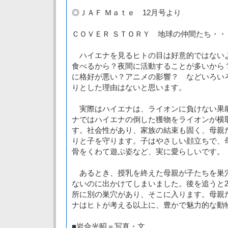
◎ＪＡＦ Ｍａｔｅ 12月号より
ＣＯＶＥＲ ＳＴＯＲＹ 地球の仲間たち・・
ハイエナを見るヒトの目は好意的ではない
食べるから？夜間に活動することが多いから
に格好が悪い？アニメの影響？ などいろい
りとした理由はないと思います。
実際はハイエナは、ライオンに負けない果
ナではハイエナの倒した獲物をライオンが横
す。社会性があり、家族の結束も固く、母親
りと子を守ります。子はやさしい顔立ちで、
骨をくわて遊ぶ姿など、実に愛らしいです。
あるとき、授乳を終えた母親が子たちを巣
ないのに出かけてしまいました。後を追うと2
所に別の巣穴があり、そこに入ります。母親
ナはヒトが考える以上に、豊かで魅力的な動
■岩合光昭＝写真・文