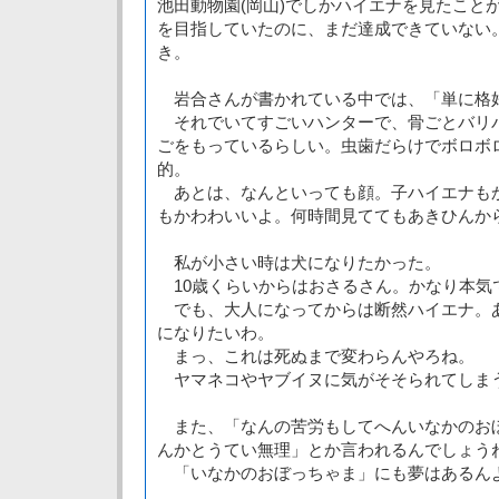
池田動物園(岡山)でしかハイエナを見たこと
を目指していたのに、まだ達成できていない
き。
岩合さんが書かれている中では、「単に格
それでいてすごいハンターで、骨ごとバリ
ごをもっているらしい。虫歯だらけでボロボ
的。
あとは、なんといっても顔。子ハイエナも
もかわわいいよ。何時間見ててもあきひんか
私が小さい時は犬になりたかった。
10歳くらいからはおさるさん。かなり本気
でも、大人になってからは断然ハイエナ。
になりたいわ。
まっ、これは死ぬまで変わらんやろね。
ヤマネコやヤブイヌに気がそそられてしま
また、「なんの苦労もしてへんいなかのお
んかとうてい無理」とか言われるんでしょう
「いなかのおぼっちゃま」にも夢はあるん