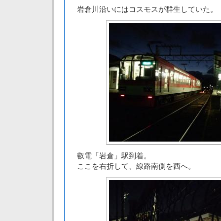
岩倉川沿いにはコスモスが群生していた。
叡電「岩倉」駅到着。
ここを右折して、線路南側を西へ。