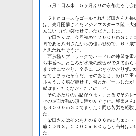
５月４日以来、５ヶ月ぶりの京都走ろう会
５ｋｍコースをゴールされた柴田さんと長
は、先月開催されたアジアマスターズ陸上大会
んにいっぱい笑わせていただきました。
柴田さんは、今回初めて２０００ｍＳＣに
間である八田さんからの強い勧めで、６７歳
と思われたそうだ。
西京極サブトラックでハードルの練習を重
ち本番へ。ところが水濠の練習ができておら
まで水につかり、全身にしぶきがかかりずぶ
せてしまったそうだ。そのあとは、ぬれて重
ルもうまく飛び越せず、何とかゴールしたが
感はまったくなかったとのこと。
そのあたりのお話がうまく、まるでそのレ
その場面が私の頭に浮かんできた。柴田さん
も３０００ｍＳＣでまったく同じ苦労を経験
た。
柴田さんはそのあとの８００ｍにもエント
痛くＤＮＳ。２０００ｍＳＣももう当分はい
た。