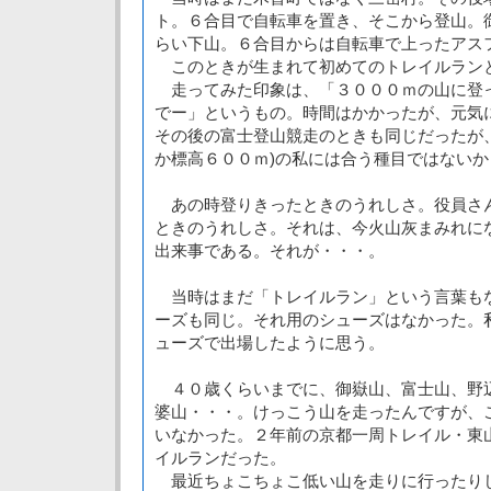
ト。６合目で自転車を置き、そこから登山。
らい下山。６合目からは自転車で上ったアス
このときが生まれて初めてのトレイルラン
走ってみた印象は、「３０００ｍの山に登
でー」というもの。時間はかかったが、元気
その後の富士登山競走のときも同じだったが
か標高６００ｍ)の私には合う種目ではないか
あの時登りきったときのうれしさ。役員さ
ときのうれしさ。それは、今火山灰まみれに
出来事である。それが・・・。
当時はまだ「トレイルラン」という言葉も
ーズも同じ。それ用のシューズはなかった。
ューズで出場したように思う。
４０歳くらいまでに、御嶽山、富士山、野
婆山・・・。けっこう山を走ったんですが、
いなかった。２年前の京都一周トレイル・東
イルランだった。
最近ちょこちょこ低い山を走りに行ったり