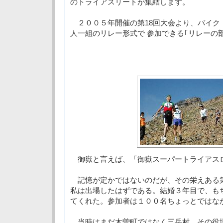
のトライアスリートが集結します。
２００５年開催の第18回大会より、バイク
人一組のリレー形式で 参加できる｢リレーの
御嶽と言えば、「御嶽スーパートライアス
記憶が定かではないのだが、その栄えある第
私は出場したはずである。結婚３年目で、も
てくれた。参加者は１００名ちょっとではな
当時はまだ木曽町ではなく三岳村。その役