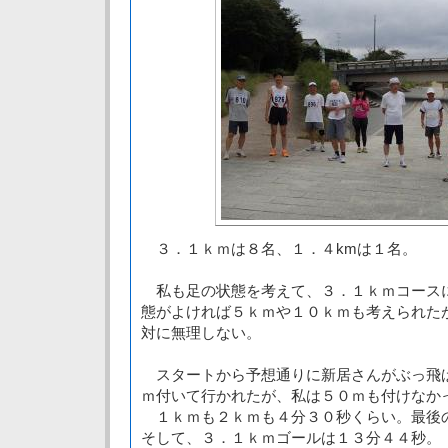
３．１ｋｍは８名、１．４kmは１名。
私も足の状態を考えて、３．１ｋｍコース
態がよければ５ｋｍや１０ｋｍも考えられた
対に無理しない。
スタートから予想通りに新居さんがぶっ飛
ｍ付いて行かれたが、私は５０ｍも付けなか
１ｋｍも２ｋｍも４分３０秒くらい。最後
そして、３．１ｋｍゴールは１３分４４秒。