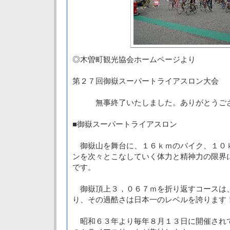
◎木曽町観光協会ホームページより
第２７回御嶽スーパートライアスロン大会
無事終了いたしました。ありがとうござ
■御嶽スーパートライアスロン
御嶽山を舞台に、１６ｋｍのバイク、１０
ンを次々とこなしていく体力と精神力の限界
です。
御嶽頂上３，０６７ｍを折り返すコースは
り、その過酷さは日本一のレベルを誇ります
昭和６３年より毎年８月１３日に開催され