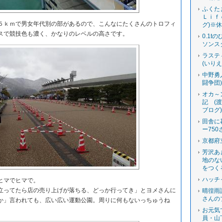
ふくた
Ｌｉｆ
ｋｍで男女年代別の部があるので、こんなにたくさんのトロフィ
グ)※
スで競技色も濃く、かなりのレベルの高さです。
0.1t
ソンス
ラステ
(いり
中野勇
闘争団
オカ～
記 (
ブログ
田舎に
ー750
京都府
芳沢あ
地のな
をつく
ハッチ
ヒマでヒマで。
ってたら店の売り上げが落ちる、どっか行ってき」とヨメさんに
晴徨雨
さんの
か」言われても、広い広い運動公園。周りに何もないっちゅうね
お元気
員・山