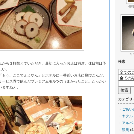
長
リ
検索
から３軒教えていただき、最初に入ったお店は満席。休日前は予
しい。
もう、ここでええやん」とホテルに一番近いお店に飛びこんだ。
ービス券で飲んだプレミアムモルツのうまかったこと。たっかい
いますねえ。
カテゴリ
ごあい
ヤクル
アルバ
競馬
(4