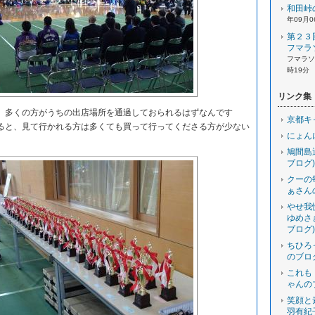
和田峠
年09月0
第２３
フマラ
フマラソン
時19分
リンク集
多くの方がうちの出店場所を通過しておられるはずなんです
京都キ
ると、見て行かれる方は多くても買って行ってくださる方が少ない
にょん
鳩間島
ブログ)
クーの
ぁさん
やせ我
ゆめさ
ブログ)
ちひろ
のブロ
これも
ゃんの
笑顔と
羽有紀