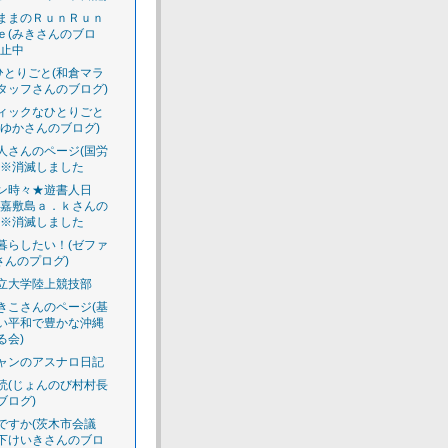
ままのＲｕｎＲｕｎ
ｅ(みきさんのブロ
休止中
のひとりごと(和倉マラ
タッフさんのブログ)
ィックなひとりごと
えゆかさんのブログ)
人さんのページ(国労
)※消滅しました
ン時々★遊書人日
渡嘉敷島ａ．ｋさんの
)※消滅しました
暮らしたい！(ゼファ
さんのプログ)
立大学陸上競技部
きこさんのページ(基
い平和で豊かな沖縄
る会)
ャンのアスナロ日記
読(じょんのび村村長
ブログ)
ですか(茨木市会議
下けいきさんのブロ