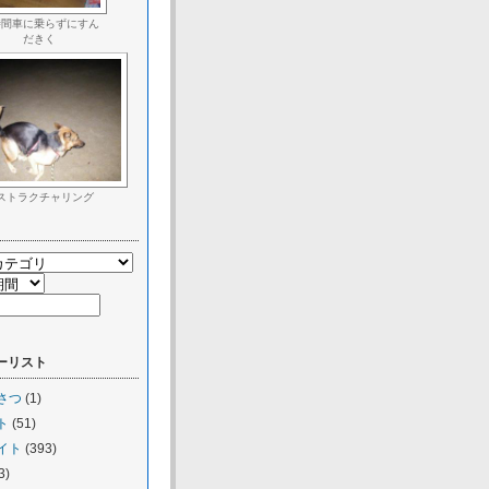
時間車に乗らずにすん
だきく
ストラクチャリング
ーリスト
さつ
(1)
ト
(51)
イト
(393)
3)