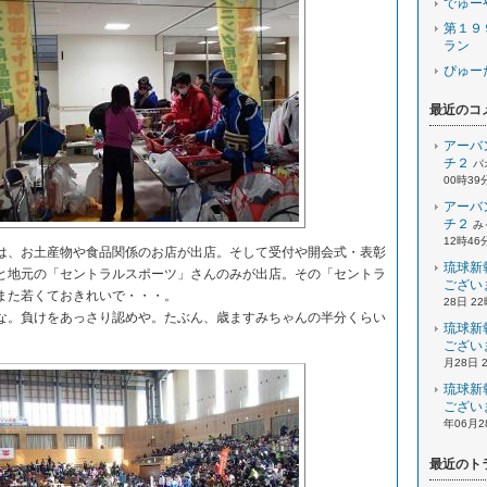
でゅー
第１９
ラン
ぴゅー
最近のコ
アーバ
チ２
パ
00時39
アーバ
チ２
み
12時46
、お土産物や食品関係のお店が出店。そして受付や開会式・表彰
琉球新
と地元の「セントラルスポーツ」さんのみが出店。その「セントラ
ござい
また若くておきれいで・・・。
28日 2
。負けをあっさり認めや。たぶん、歳ますみちゃんの半分くらい
琉球新
ござい
月28日 
琉球新
ござい
年06月2
最近のト