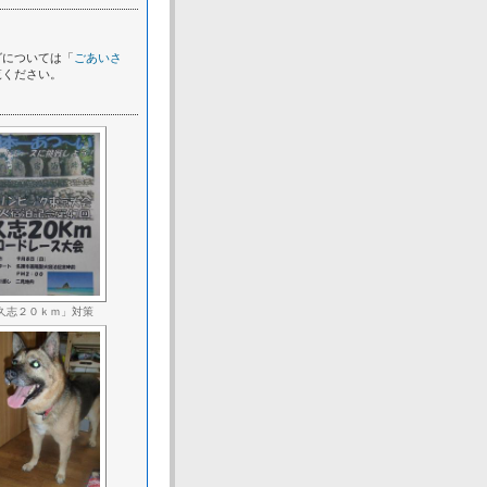
グについては「
ごあいさ
覧ください。
久志２０ｋｍ」対策