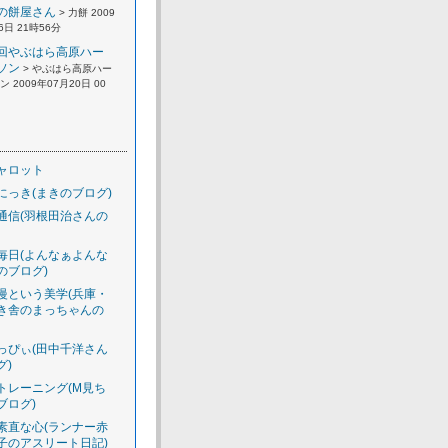
の餅屋さん
> 力餅 2009
6日 21時56分
回やぶはら高原ハー
ソン
> やぶはら高原ハー
 2009年07月20日 00
ャロット
にっき(まきのブログ)
通信(羽根田治さんの
毎日(よんなぁよんな
のブログ)
慢という美学(兵庫・
き舎のまっちゃんの
っぴぃ(田中千洋さん
グ)
トレーニング(M見ち
ブログ)
素直な心(ランナー赤
子のアスリート日記)