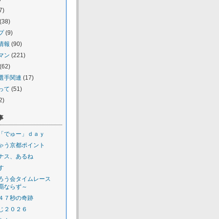
7)
(38)
プ
(9)
情報
(90)
マン
(221)
(62)
選手関連
(17)
って
(51)
2)
事
「でゅー」ｄａｙ
ゃう京都ポイント
ナス、あるね
す
ろう会タイムレース
覇ならず～
４７秒の奇跡
じ２０２６