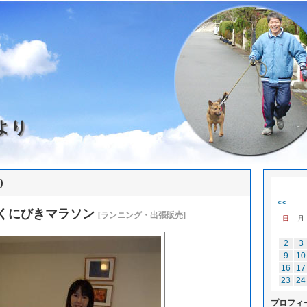
より
)
<<
くにびきマラソン
[ランニング・出張販売]
日
月
2
3
9
10
16
17
23
24
プロフィ