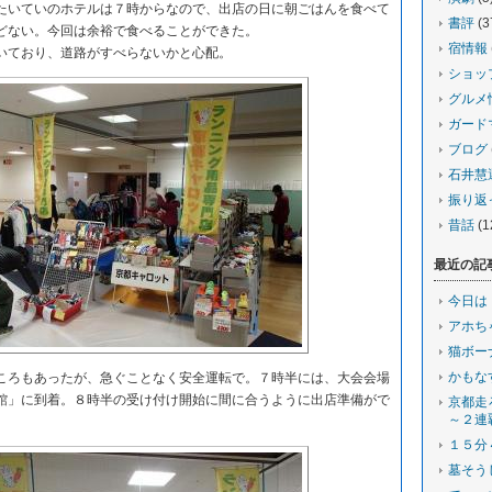
いていのホテルは７時からなので、出店の日に朝ごはんを食べて
書評
(3
どない。今回は余裕で食べることができた。
宿情報
ており、道路がすべらないかと心配。
ショッ
グルメ
ガード
ブログ
石井慧
振り返
昔話
(1
最近の記
今日は
アホち
猫ボー
かもな
ろもあったが、急ぐことなく安全運転で。７時半には、大会会場
館」に到着。８時半の受け付け開始に間に合うように出店準備がで
京都走
～２連
１５分
墓そう