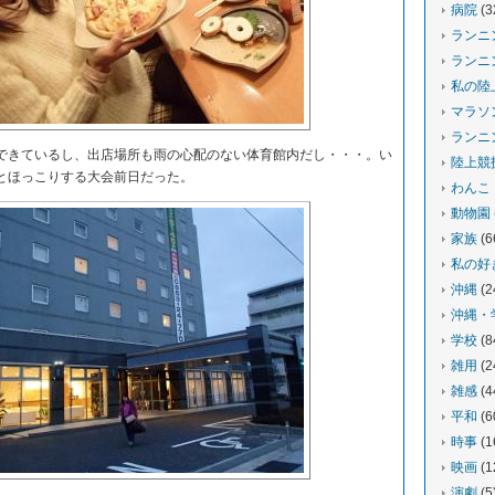
病院
(3
ランニ
ランニ
私の陸
マラソ
ランニ
きているし、出店場所も雨の心配のない体育館内だし・・・。い
陸上競
とほっこりする大会前日だった。
わんこ
動物園
家族
(6
私の好
沖縄
(2
沖縄・
学校
(8
雑用
(2
雑感
(4
平和
(6
時事
(1
映画
(1
演劇
(5