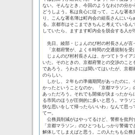
ない。そんなとき、今回のようなわけの分か
どうしよう。私は良心に従って、こんな署名
り、こんな署名簿は町内会の組長さんにいら
る。京都市はそこまできちんと考えているん
していたら、ますます町内会を脱会する人が
先日、綾部・じょんのび村の村長さんが言
「京都府警が、よく６時間の交通規制を受
じょんのび村村長さんは、かつてトライア
いた。そのときの、京都府警との交渉のこと
であろう。うわさには聞いてはいたが、京都
のらしい。
しかし、２年もの準備期間があったのに、
かったということなのか。「京都マラソン」
あっただろう。それでも開催が決まったから
る市民のほうが圧倒的に多いと思う。マラソ
快な思いをして帰ったらいいわ」なんて思っ
てー。
公務員削減がはやってるけど、警察を批判
「京都マラソン」のひとつもしっかり警備で
解体してしまえばと思う。この人たちも公務