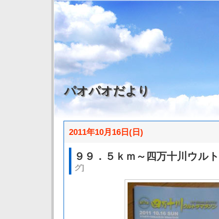
パオパオだより
2011年10月16日(日)
９９．５ｋｍ～四万十川ウル
グ]