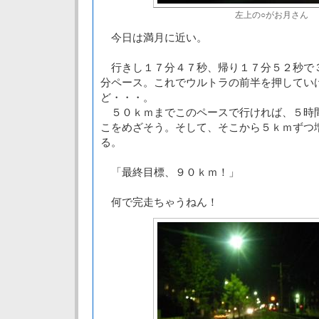
左上の○がお月さん
今日は満月に近い。
行きし１７分４７秒、帰り１７分５２秒で
分ペース。これでウルトラの前半を押してい
ど・・・。
５０ｋｍまでこのペースで行ければ、５時
こをめざそう。そして、そこから５ｋｍずつ
る。
「最終目標、９０ｋｍ！」
何で完走ちゃうねん！