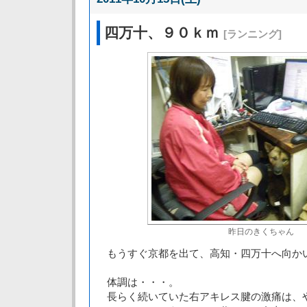
四万十、９０ｋｍ
[ランニング]
昨日のきくちゃん
もうすぐ京都を出て、高知・四万十へ向か
体調は・・・。
長らく続いていた右アキレス腱の激痛は、