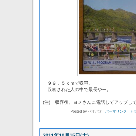
９９．５ｋｍで収容。
収容された人の中で最長やー。
(注) 収容後、ヨメさんに電話してアップし
Posted by パオパオ
パーマリンク
トラ
2011年10月15日(土)