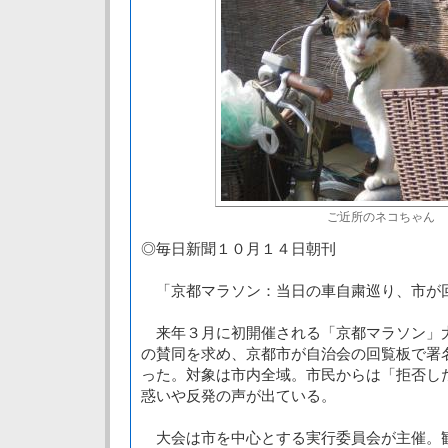
ご近所のネコちゃん
◎毎日新聞１０月１４日朝刊
「京都マラソン：当日の車自粛巡り、市が
来年３月に初開催される「京都マラソン」
の賛同を求め、京都市が自治会の回覧板で署
った。対象は市内全域。市民からは「拒否し
惑いや反発の声が出ている。
大会は市を中心とする実行委員会が主催。