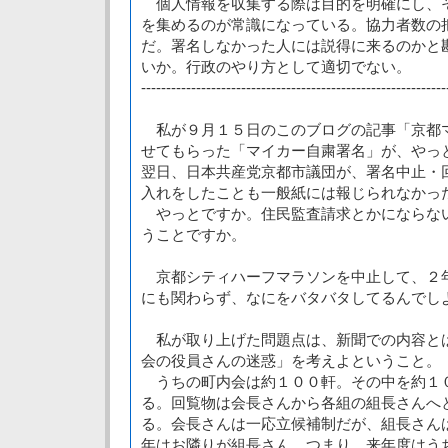
個人情報を収集する際は目的を明確にし、
を集めるのが常識になっている。協力者数の
だ。署名しなかった人には説得に来るのかと
いか。行政のやり方として適切でない。
-------------------------------------------------------------
私が９月１５日のこのブログの記事「京都
せてもらった「マイカー自粛署名」が、やっ
翌日、日本共産党京都市議団が、署名中止・
入れをしたことも一般紙には報じられなかっ
やっとですか。住民監査請求とかにならな
うことですか。
京都シティハーフマラソンを中止して、２
にも関わらず、なにをバタバタしてるんでし
私が取り上げた問題点は、新聞での内容と
会の役員さんの迷惑」を考えよということ。
うちの町内会は約１００軒。その中を約１
る。回覧物は会長さんから各組の組長さんへ
る。会長さんは一応立候補制だが、組長さん
年はお隣りが組長さん。つまり、来年度はう