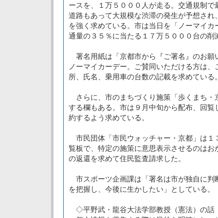
ースを、１万５０００人が走る。交通規制で
道路もあって大規模な渋滞の発生が予想され
を強く求めている。市は当日を「ノーマイカ
通量の３５％に当たる１７万５０００台の削
署名用紙は「京都市から『ご署名』のお願
ノーマイカーデー。ご賛同いただける方は、
所、氏名、乗用車の台数の記載を求めている
さらに、市のまちづくり施策「歩くまち・
する欄もある。市は９月中旬から配布、回覧
約するよう求めている。
市民団体「市民ウォッチャー・京都」は１
覧板で、特定の施策に意思表示させるのはお
の返還を求めて住民監査請求した。
市スポーツ企画課は「署名は市が独自に判
を把握し、今後に生かしたい」としている。
◇平野武・龍谷大法学部教授（憲法）の話