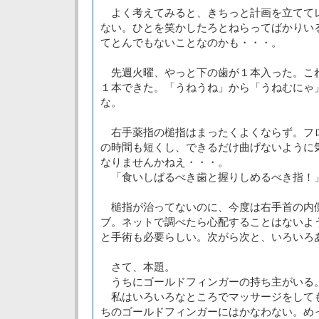
よく考えてみると、きちっと計画を立てて
ない。ひとを笑かしたろとねらってばかりい
てとんでもないことなのかも・・・。
先週火曜、やっと下の歯が１本入った。こ
１本できた。「うねうね」から「うねむにゃ
な。
右手薬指の槌指はまったくよくならず。フ
の時間も短くし、できるだけ曲げないように
なりませんかねえ・・・。
「食いしばるべき歯と握りしめるべき指！
槌指が治ってないのに、今度は右手首の内側
ブ。ネットで調べたら心配することはないよ
と手術も必要らしい。次がら次と、いろいろ
さて、本題。
うちにゴールドフィンガーの持ち主がいる
私はいろいろなところでマッサージをして
ちのゴールドフィンガーにはかなわない。め