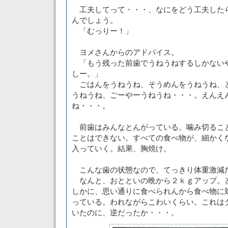
工夫してって・・・、なにをどう工夫した
んでしょう。
「むっりー！」
ヨメさんからのアドバイス。
「もう残った前歯でうねうねするしかない
しー。」
ごはんをうねうね、そうめんをうねうね、
うねうね、ごーやーうねうね・・・。えんえ
ね・・・。
前歯はみんなとんがっている。噛み切るこ
ことはできない。すべての食べ物が、細かく
入っていく。結果、胸焼け。
こんな歯の状態なので、てっきり体重激減
なんと、おとといの晩から２ｋｇアップ。
しかに、思い通りに食べられんから食べ物に
っている。われながらこわいくらい。これは
いたのに、逆だったか・・・。