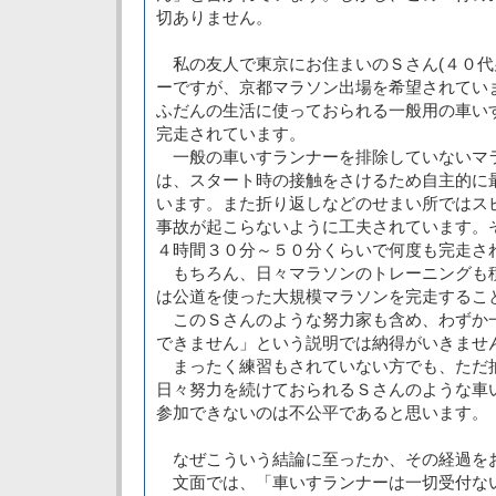
切ありません。
私の友人で東京にお住まいのＳさん(４０代
ーですが、京都マラソン出場を希望されてい
ふだんの生活に使っておられる一般用の車い
完走されています。
一般の車いすランナーを排除していないマ
は、スタート時の接触をさけるため自主的に
います。また折り返しなどのせまい所ではス
事故が起こらないように工夫されています。
４時間３０分～５０分くらいで何度も完走さ
もちろん、日々マラソンのトレーニングも
は公道を使った大規模マラソンを完走するこ
このＳさんのような努力家も含め、わずか
できません」という説明では納得がいきませ
まったく練習もされていない方でも、ただ
日々努力を続けておられるＳさんのような車
参加できないのは不公平であると思います。
なぜこういう結論に至ったか、その経過を
文面では、「車いすランナーは一切受付な