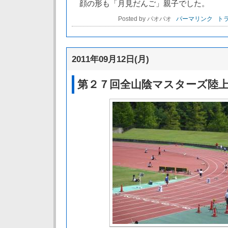
顔の形も「月見だんご」親子でした。
Posted by パオパオ
パーマリンク
トラ
2011年09月12日(月)
第２７回全山陰マスターズ陸