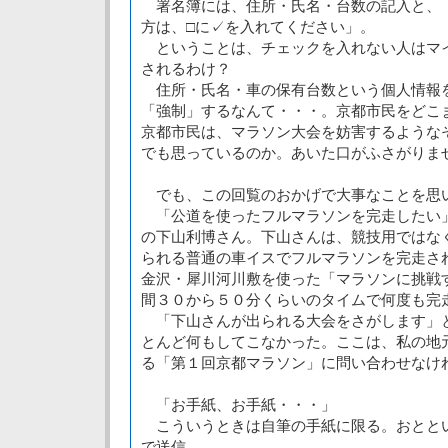
署名簿には、住所・氏名・台数の記入と、
方は、□に✓を入れてください」。
ということは、チェックを入れない人はマ
されるわけ？
住所・氏名・車の保有台数という個人情報
「強制」するなんて・・・。京都市民をどこ
京都市民は、マラソン大会を妨害するような
でも思っているのか。あいた口がふさがりま
でも、この回覧のおかげで大事なことを思
「公道を使ったフルマラソンを完走したい
の下山利博さん。下山さんは、競技用ではな
られる普通の車イスでフルマラソンを完走さ
金沢・犀川河川敷を使った「マラソンに挑戦
間３０から５０分くらいのタイムで何度も完
「下山さんが出られる大会をさがします」
とんど何もしてこなかった。ここは、私の地
る「第１回京都マラソン」に問い合わせなけ
「お手紙、お手紙・・・」
こういうときは自筆の手紙に限る。おとと
で送信。