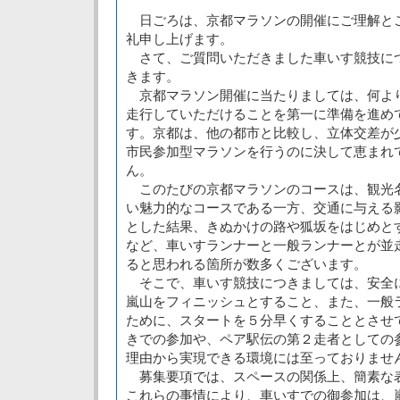
日ごろは、京都マラソンの開催にご理解と
礼申し上げます。
さて、ご質問いただきました車いす競技に
きます。
京都マラソン開催に当たりましては、何よ
走行していただけることを第一に準備を進め
す。京都は、他の都市と比較し、立体交差が
市民参加型マラソンを行うのに決して恵まれ
ん。
このたびの京都マラソンのコースは、観光
い魅力的なコースである一方、交通に与える
とした結果、きぬかけの路や狐坂をはじめと
など、車いすランナーと一般ランナーとが並
ると思われる箇所が数多くございます。
そこで、車いす競技につきましては、安全
嵐山をフィニッシュとすること、また、一般
ために、スタートを５分早くすることとさせ
きでの参加や、ペア駅伝の第２走者としての
理由から実現できる環境には至っておりませ
募集要項では、スペースの関係上、簡素な
これらの事情により、車いすでの御参加は、