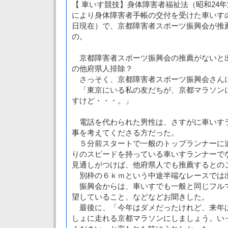
【 車いす競技】身体障害者福祉法（昭和24年法
により身体障害者手帳の交付を受けた車いすの
日現在）で、京都障害者スポーツ振興会が推
の。
京都障害者スポーツ振興会の推薦がないと
の他府県人排除？
さっそく、京都障害者スポーツ振興会さん
「東京にいる私の友だちが、京都マラソン
すけど・・・。」
電話を代わられた男性は、さすがに車いす
事を考えてくださる方だった。
５分前スタートで一般のトップランナーに
りのスピードを持っている車いすランナーで
見通しがつけば、他府県人でも推薦するとのこ
別枠の６ｋｍという中途半端なレースでは
振興会からは、車いすでも一般と同じフル
望していること、などなどお聞きした。
最後に、「今年はダメだったけれど、来年
しょに走れる京都マラソンにしましょう。い