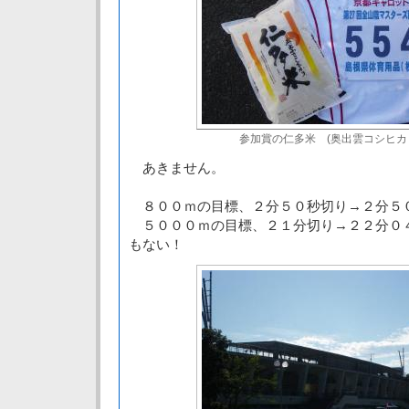
参加賞の仁多米 (奥出雲コシヒカリ
あきません。
８００ｍの目標、２分５０秒切り→２分５
５０００ｍの目標、２１分切り→２２分０
もない！