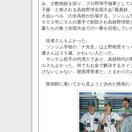
み、少数精鋭を採り、プロ野球予備軍として
子園゜と称される高校野球全国大会｢鳳凰杯
大会レベル゜の全高校が出場する。ソンシム
００２年に９人の選手で創部され高校野球部
豪たちの集う全国大会での一勝を目指してい
役者さんもよかった。
ソンシム学校の「ナ先生」は上野樹里そっ
優さんは３５歳。かわいい人だった。
サンナム投手の代理人であり、高校時代の
ルスもよかった。何でもお金で解決するタイ
けないじゃない、聴覚障害者だ」とまわりの
映画館に着いてから見ようと決めた映画だ