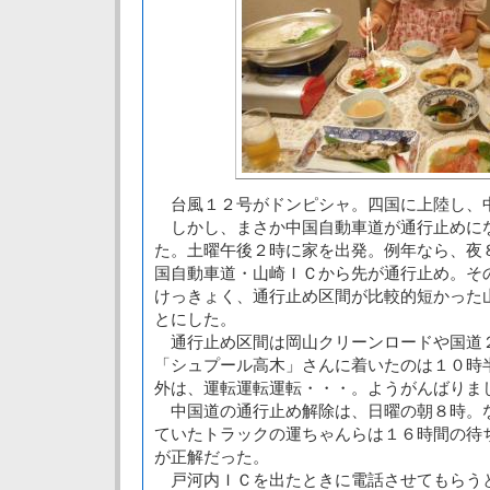
台風１２号がドンピシャ。四国に上陸し、
しかし、まさか中国自動車道が通行止めに
た。土曜午後２時に家を出発。例年なら、夜
国自動車道・山崎ＩＣから先が通行止め。そ
けっきょく、通行止め区間が比較的短かった
とにした。
通行止め区間は岡山クリーンロードや国道
「シュプール高木」さんに着いたのは１０時
外は、運転運転運転・・・。ようがんばりま
中国道の通行止め解除は、日曜の朝８時。
ていたトラックの運ちゃんらは１６時間の待
が正解だった。
戸河内ＩＣを出たときに電話させてもらう