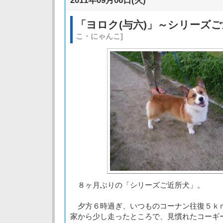
2011年09月06日(火)
「ヨロク(与六)」～シリーズ
こ・にゃんこ]
８ヶ月ぶりの「シリーズご近所犬」。
夕方６時過ぎ、いつものコーナン往復５ｋ
家から少し走ったところで、見慣れたコーギ