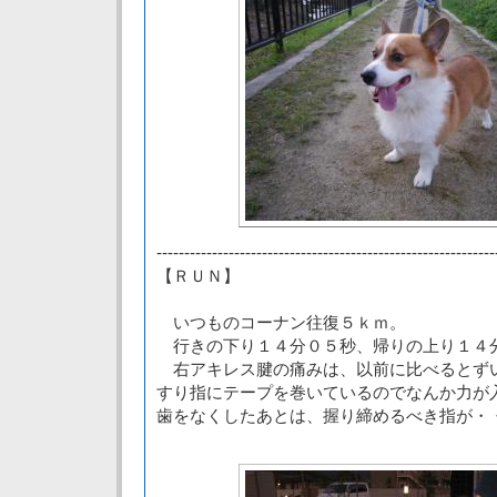
-------------------------------------------------------------
【ＲＵＮ】
いつものコーナン往復５ｋｍ。
行きの下り１４分０５秒、帰りの上り１４
右アキレス腱の痛みは、以前に比べるとず
すり指にテープを巻いているのでなんか力が
歯をなくしたあとは、握り締めるべき指が・