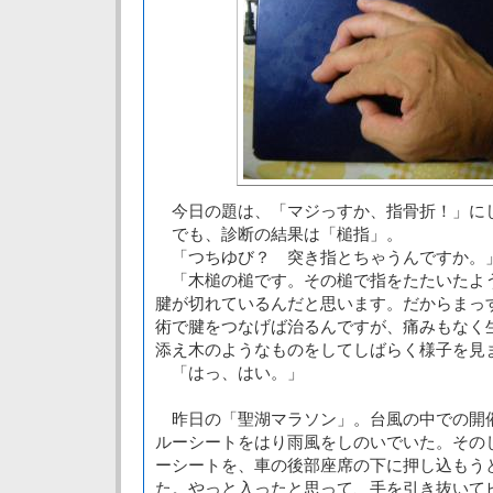
今日の題は、「マジっすか、指骨折！」に
でも、診断の結果は「槌指」。
「つちゆび？ 突き指とちゃうんですか。
「木槌の槌です。その槌で指をたたいたよ
腱が切れているんだと思います。だからまっ
術で腱をつなげば治るんですが、痛みもなく
添え木のようなものをしてしばらく様子を見
「はっ、はい。」
昨日の「聖湖マラソン」。台風の中での開
ルーシートをはり雨風をしのいでいた。その
ーシートを、車の後部座席の下に押し込もう
た。やっと入ったと思って、手を引き抜いて