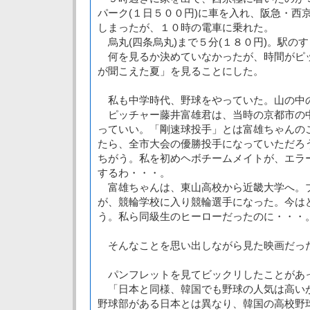
パーク(１日５００円)に車を入れ、阪急・西
しまったが、１０時の電車に乗れた。
烏丸(四条烏丸)まで５分(１８０円)。駅の
何を見るか決めていなかったが、時間がピ
が聞こえた夏」を見ることにした。
私も中学時代、野球をやっていた。山の中
ピッチャー藤井富雄君は、当時の京都市の
っていい。「剛速球投手」とは富雄ちゃんの
たら、全市大会の優勝投手になっていただろ
ちがう。私を初めヘボチームメイトが、エラ
するわ・・・。
富雄ちゃんは、東山高校から近畿大学へ。
が、競輪学校に入り競輪選手になった。今は
う。私ら同級生のヒーローだったのに・・・
そんなことを思い出しながら見た映画だっ
パンフレットを見てビックリしたことがあ
「日本と同様、韓国でも野球の人気は高い
野球部がある日本とは異なり、韓国の高校野