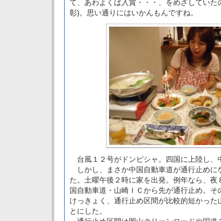
て、あわよくば入賞・・・、をめざしていた
彰)。思い通りにはいかんもんですね。
台風１２号がドンピシャ。四国に上陸し、
しかし、まさか中国自動車道が通行止めに
た。土曜午後２時に家を出発。例年なら、夜
国自動車道・山崎ＩＣから先が通行止め。そ
けっきょく、通行止め区間が比較的短かった
とにした。