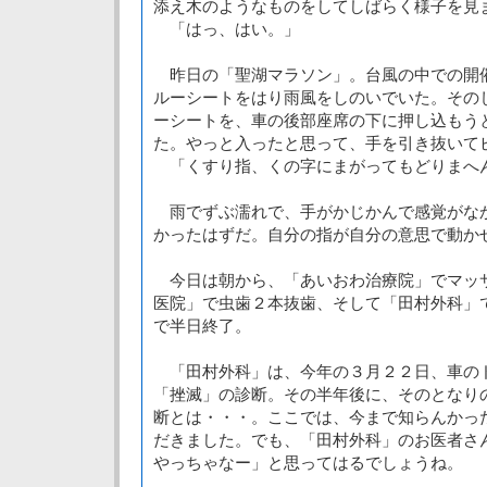
添え木のようなものをしてしばらく様子を見
「はっ、はい。」
昨日の「聖湖マラソン」。台風の中での開
ルーシートをはり雨風をしのいでいた。その
ーシートを、車の後部座席の下に押し込もう
た。やっと入ったと思って、手を引き抜いて
「くすり指、くの字にまがってもどりまへ
雨でずぶ濡れで、手がかじかんで感覚がな
かったはずだ。自分の指が自分の意思で動か
今日は朝から、「あいおわ治療院」でマッ
医院」で虫歯２本抜歯、そして「田村外科」
で半日終了。
「田村外科」は、今年の３月２２日、車の
「挫滅」の診断。その半年後に、そのとなり
断とは・・・。ここでは、今まで知らんかっ
だきました。でも、「田村外科」のお医者さ
やっちゃなー」と思ってはるでしょうね。