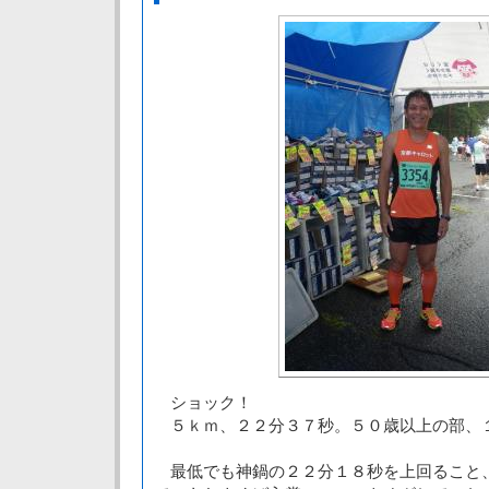
ショック！
５ｋｍ、２２分３７秒。５０歳以上の部、
最低でも神鍋の２２分１８秒を上回ること