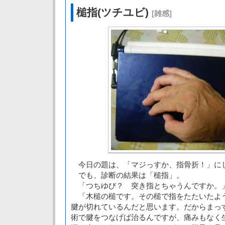
槌指(ツチユビ)
[雑感]
今日の題は、「マジっすか、指骨折！」に
でも、診断の結果は「槌指」。
「つちゆび？ 突き指とちゃうんですか。
「木槌の槌です。その槌で指をたたいたよ
腱が切れているんだと思います。だからまっ
術で腱をつなげば治るんですが、痛みもなく