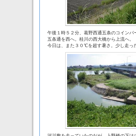
午後１時５２分、葛野西通五条のコインパ
五条通を西へ。桂川の西大橋から上流へ。
今日は、また３０℃を超す暑さ。少し走っ
河川敷を走っていたのだが、上野橋の下は