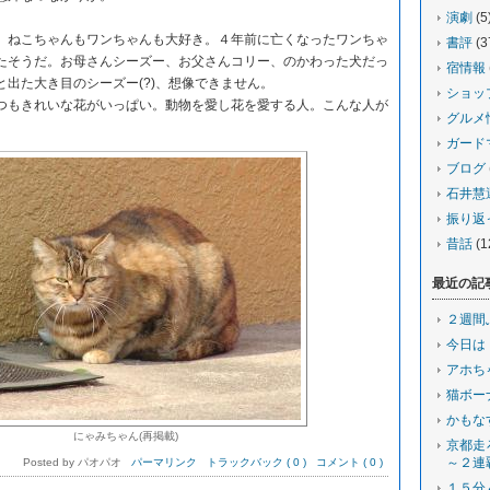
演劇
(5
ねこちゃんもワンちゃんも大好き。４年前に亡くなったワンちゃ
書評
(3
たそうだ。お母さんシーズー、お父さんコリー、のかわった犬だっ
宿情報
出た大き目のシーズー(?)、想像できません。
ショッ
もきれいな花がいっぱい。動物を愛し花を愛する人。こんな人が
グルメ
ガード
ブログ
石井慧
振り返
昔話
(1
最近の記
２週間
今日は
アホち
猫ボー
かもな
にゃみちゃん(再掲載)
京都走
～２連
Posted by パオパオ
パーマリンク
トラックバック ( 0 )
コメント ( 0 )
１５分