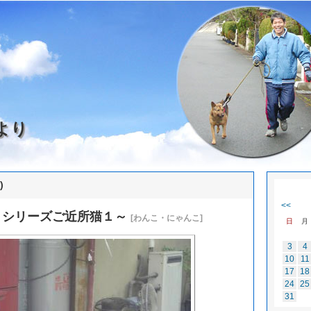
より
)
<<
～シリーズご近所猫１～
[わんこ・にゃんこ]
日
月
3
4
10
11
17
18
24
25
31