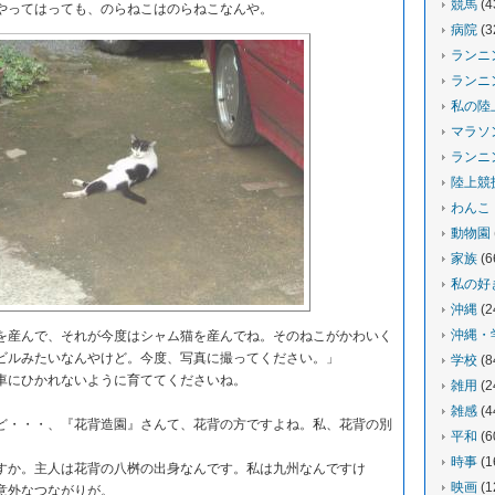
競馬
(4
やってはっても、のらねこはのらねこなんや。
病院
(3
ランニ
ランニ
私の陸
マラソ
ランニ
陸上競
わんこ
動物園
家族
(6
私の好
沖縄
(2
沖縄・
産んで、それが今度はシャム猫を産んでね。そのねこがかわいく
ビルみたいなんやけど。今度、写真に撮ってください。」
学校
(8
にひかれないように育ててくださいね。
雑用
(2
雑感
(4
・・・、『花背造園』さんて、花背の方ですよね。私、花背の別
平和
(6
時事
(1
か。主人は花背の八桝の出身なんです。私は九州なんですけ
映画
(1
意外なつながりが。