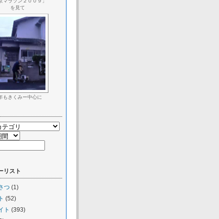
京マラソン２００９」
を見て
年もきくみー中心に
ーリスト
さつ
(1)
ト
(52)
イト
(393)