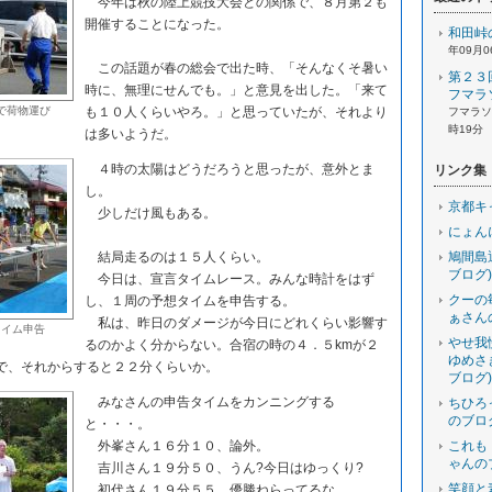
今年は秋の陸上競技大会との関係で、８月第２も
開催することになった。
和田峠
年09月0
この話題が春の総会で出た時、「そんなくそ暑い
第２３
時に、無理にせんでも。」と意見を出した。「来て
フマラ
で荷物運び
も１０人くらいやろ。」と思っていたが、それより
フマラソン
時19分
は多いようだ。
４時の太陽はどうだろうと思ったが、意外とま
リンク集
し。
京都キ
少しだけ風もある。
にょん
結局走るのは１５人くらい。
鳩間島
ブログ)
今日は、宣言タイムレース。みんな時計をはず
クーの
し、１周の予想タイムを申告する。
ぁさん
私は、昨日のダメージが今日にどれくらい影響す
タイム申告
やせ我
るのかよく分からない。合宿の時の４．５kmが２
ゆめさ
で、それからすると２２分くらいか。
ブログ)
みなさんの申告タイムをカンニングする
ちひろ
のブロ
と・・・。
外峯さん１６分１０、論外。
これも
ゃんの
吉川さん１９分５０、うん?今日はゆっくり?
笑顔と
初代さん１９分５５、優勝ねらってるな。