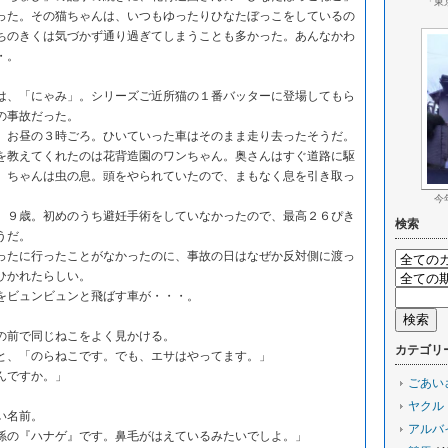
「東
った。その猫ちゃんは、いつもゆったりひなたぼっこをしているの
ちのきくは気づかず通り過ぎてしまうことも多かった。あんなかわ
・。
、「にゃみ」。シリーズご近所猫の１番バッターに登場してもら
の事故だった。
お昼の３時ごろ。ひいていった車はそのまま走り去ったそうだ。
教えてくれたのは花背造園のワンちゃん。奥さんはすぐ道路に駆
」ちゃんは虫の息。頭をやられていたので、まもなく息を引き取っ
今
９歳。初めのうち避妊手術をしていなかったので、最高２６ぴき
検索
うだ。
たに行ったことがなかったのに、事故の日はなぜか反対側に渡っ
ひかれたらしい。
ビュンビュンと飛ばす車が・・・。
前で同じねこをよく見かける。
カテゴリ
、「のらねこです。でも、エサはやってます。」
んですか。」
ごあい
ヤクル
い名前。
アルバ
の『ハナゲ』です。鼻毛がはえているみたいでしよ。」