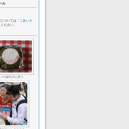
ール
グについては「
ごあいさ
覧ください。
ヨメの誕生日に思う