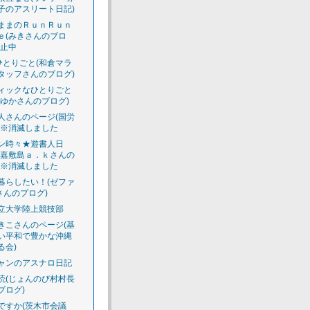
子のアスリート日記)
ままのＲｕｎＲｕｎ
ｅ(みきさんのブロ
休止中
のひとりごと(和倉マラ
タッフさんのブログ)
ィックなひとりごと
えゆかさんのブログ)
人さんのページ(国労
)※消滅しました
ン時々★遊書人日
渡嘉敷島ａ．ｋさんの
)※消滅しました
暮らしたい！(ゼファ
さんのプログ)
立大学陸上競技部
きこさんのページ(基
い平和で豊かな沖縄
る会)
ャンのアスナロ日記
読(じょんのび村村長
ブログ)
ですか(茨木市会議