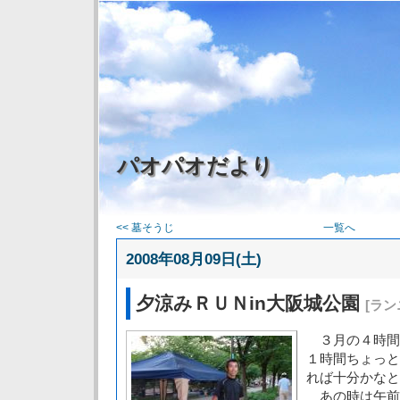
パオパオだより
<< 墓そうじ
一覧へ
2008年08月09日(土)
夕涼みＲＵＮin大阪城公園
[ラン
３月の４時間
１時間ちょっと
れば十分かなと
あの時は午前