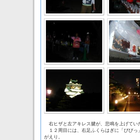
右ヒザと左アキレス腱が、悲鳴を上げてい
１２周目には、右足ふくらはぎに「ぴぴっ
がえり。