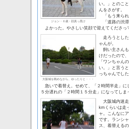
い。」とのこと
んをさがす。
「もう来られ
「道路の渋滞
ジョン・６歳・顔真っ黒け
よかった。やさしい笑顔で迎えてくださっ
走ろうとした
ゃんが。
飼い主さんも
けだったので、
「ワンちゃんの
い。」と言うと
っちゃんでした
大阪城を眺めながら、ゆったりと・・・
急いで着替え。せめて、「２時間半走」に
５分遅れの「２時間１５分走」になってしまっ
大阪城内迷走
kmくらいは走
ャ。こんなにア
です。ランシャ
ス、着替えるの