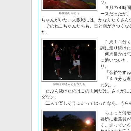
う。
３月の４時間
ースだったが、
応援ありがとう
ちゃんがいた。大阪城には、かなりたくさん
そのねこちゃんたちも、雷と雨がきつくな
た。
１周１１分く
調に走り続けた
何周目かは忘
に追いついた。
リ。
「余裕ですね
「４５分も遅
元気。」
伊藤千尋さんとお友だち
たぶん抜けたのはこの１周だけ。さすがに
ダウン。
二人で楽しそうに走ってはったなあ。うら
ちょっと薄暗
要所に走路員が
く、走っている