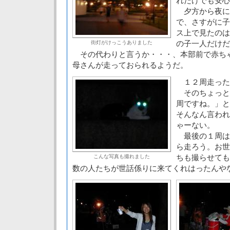
れだけでも安心
夕方から夜に
で、さすがに子
ス上で見たのは
の子一人だけだ
街灯がけっこうありました
その代わりと言うか・・・、本部前で赤ち
母さんが走っておられるようだ。
１２周走った
そのちょっと
周ですね。」と
そんなん言われ
ゃーない。
最後の１周は
ら走ろう。お世
ちも撮らせても
こんな写真も撮れました
数の人たちが世話係りに来てくれはったんや