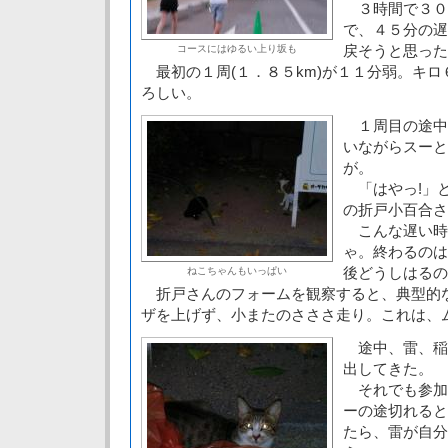
３時間で３０
で、４５分の遅
戻そうと思った
コースにはゆるい上り坂も
最初の１周(１．８５km)が１１分弱。キロ
ろしい。
１周目の途中
いながらスーと
が。
「はやっ!」
の折戸小百合さ
こんな遅い時
ゃ。終わるのは
後どうしはるの
ねこちゃんもいっぱい
折戸さんのフォームを観察すると、典型的
ザを上げず、小またのさささ走り。これは、
途中、雷、稲
出してきた。
それでも参加
ーの途切れると
たら、雷が自分