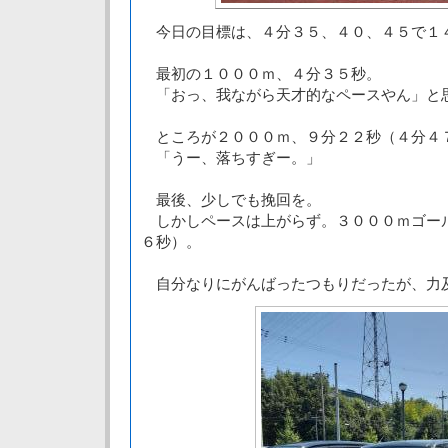
今日の目標は、４分３５、４０、４５で１
最初の１０００ｍ、４分３５秒。
「おっ、我ながら天才的なペースやん」と
ところが２０００ｍ、９分２２秒（４分４
「うー、落ちすぎー。」
最後、少しでも挽回を。
しかしペースは上がらず。３０００ｍゴー
６秒）。
自分なりにがんばったつもりだったが、力