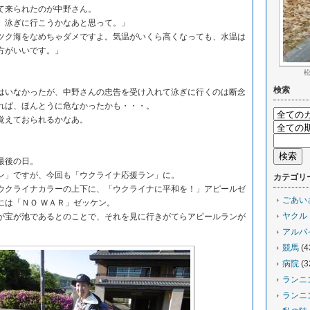
て来られたのが中野さん。
泳ぎに行こうかなあと思って。」
ク海をなめちゃダメですよ。気温がいくら高くなっても、水温は
方がいいです。」
検索
いなかったが、中野さんの忠告を受け入れて泳ぎに行くのは断念
れば、ほんとうに危なかったかも・・・。
覚えておられるかなあ。
最後の日。
」ですが、今回も「ウクライナ応援ラン」に。
カテゴリ
クライナカラーの上下に、「ウクライナに平和を！」アピールゼ
ごあい
には「ＮＯ ＷＡＲ」ゼッケン。
ヤクル
宝が池であるとのことで、それを見に行きがてらアピールランが
アルバ
競馬
(4
病院
(3
ランニ
ランニ