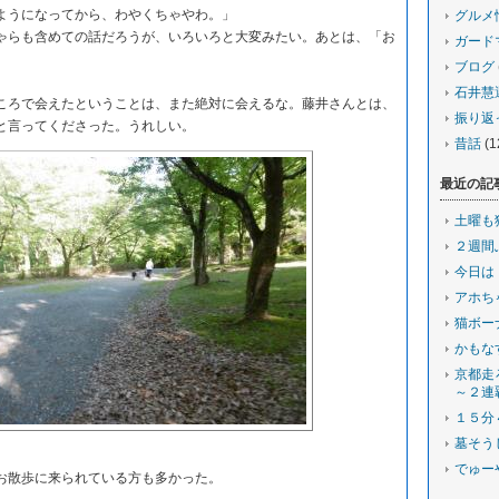
うになってから、わやくちゃやわ。」
グルメ
らも含めての話だろうが、いろいろと大変みたい。あとは、「お
ガード
ブログ
石井慧
ろで会えたということは、また絶対に会えるな。藤井さんとは、
振り返
と言ってくださった。うれしい。
昔話
(1
最近の記
土曜も
２週間
今日は
アホち
猫ボー
かもな
京都走
～２連
１５分
墓そう
でゅー
散歩に来られている方も多かった。