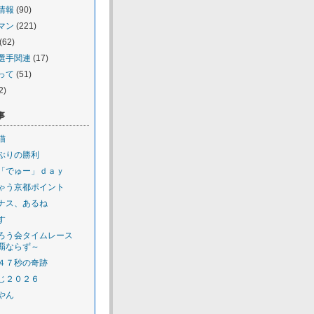
情報
(90)
マン
(221)
(62)
選手関連
(17)
って
(51)
2)
事
猫
ぶりの勝利
「でゅー」ｄａｙ
ゃう京都ポイント
ナス、あるね
す
ろう会タイムレース
覇ならず～
４７秒の奇跡
じ２０２６
やん