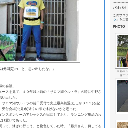
パオパオ
このブロ
つ
」をご
PHOTO
(元国労)のこと、思い出したな。」
京都走
きて
婦の会話。
ースを見て、１０年以上前の「サロマ湖ウルトラ」の時に中野さ
思い出した。
サロマ湖ウルトラの前日受付で史上最高気温(たしか３５℃)を記
、受付会場(北見市)近くの海で泳げないかと思った。
ンスポンサーのアシックスが出店しており、ランニング用品の片
だけ置いてあった。
って、泳ぎに行こう」と物色していた時、「藤井さん、何してる