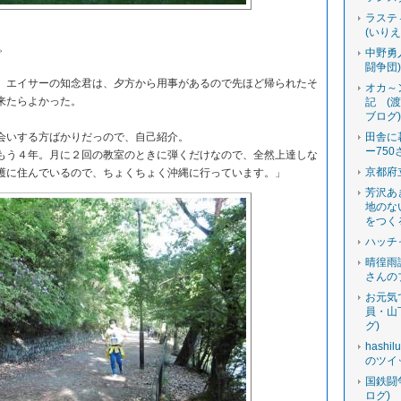
ラステ
(いり
。
中野勇
闘争団
エイサーの知念君は、夕方から用事があるので先ほど帰られたそ
オカ～
来たらよかった。
記 (
ブログ
いする方ばかりだっので、自己紹介。
田舎に
ー750
う４年。月に２回の教室のときに弾くだけなので、全然上達しな
京都府
護に住んでいるので、ちょくちょく沖縄に行っています。」
芳沢あ
地のな
をつく
ハッチ
晴徨雨
さんの
お元気
員・山
グ)
hashi
のツイ
国鉄闘
ログ)