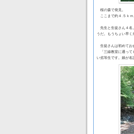
桜の森で発見。
ここまで約４.５ｋｍ
先生と生徒さん４名。
うだ。もうちょい早く
生徒さんは初めてお会
「三線教室に通っても
い劣等生です。娘が名