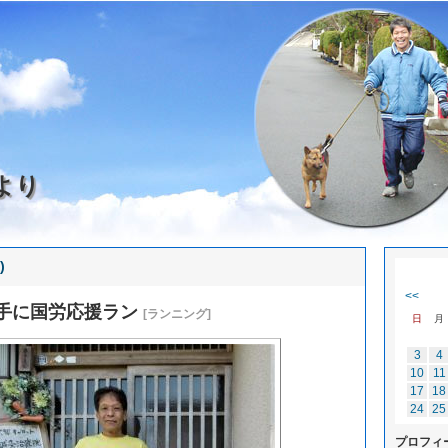
より
)
<<
手に国労応援ラン
[ランニング]
日
月
3
4
10
11
17
18
24
25
プロフィ