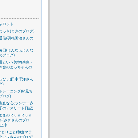
ャロット
にっき(まきのブログ)
通信(羽根田治さんの
毎日(よんなぁよんな
のブログ)
慢という美学(兵庫・
き舎のまっちゃんの
っぴぃ(田中千洋さん
グ)
トレーニング(M見ち
ブログ)
素直な心(ランナー赤
子のアスリート日記)
ままのＲｕｎＲｕｎ
ｅ(みきさんのブロ
休止中
のひとりごと(和倉マラ
タッフさんのブログ)