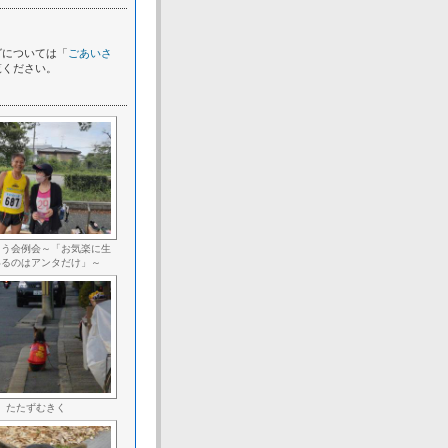
グについては「
ごあいさ
覧ください。
ろう会例会～「お気楽に生
いるのはアンタだけ」～
たたずむきく