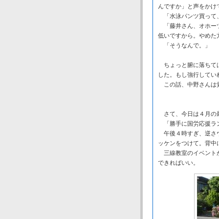
んですか」と声をかけ
「水泳パンツ買って、
「藤井さん、オホーツ
低いですから。やめた
「そうなんで。」
ちょっと腑に落ちては
した。もし強行してい
この話、中野さんは
さて、今日は４月の
「勝手に国労応援ラン
午後４時すぎ、逆さウ
ッケンをつけて。背中
三線教室のイベントが
できればいい。