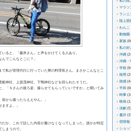
私の陸
マラソ
ランニ
陸上競
わんこ
動物園
家族
(6
私の好
いると、「藤井さん」と声をかけてくる人あり。
沖縄
(2
なんでこんなとこに？」
沖縄・
学校
(8
で私が管理代行に行っていた寮の料理長さん。まさかこんなとこ
雑用
(2
雑感
(4
船神社、上賀茂神社、下鴨神社などを回られたそうだ。
、「Ｓさんの後ろ姿、撮らせてもらっていいですか」と聞いてみ
平和
(6
時事
(1
。前から撮ったらええやん。」
映画
(1
せますよ。」
演劇
(5
書評
(3
宿情報
だか、これで話した内容が書けなくなってしまった。誰かが特定
ショッ
てしまうので。