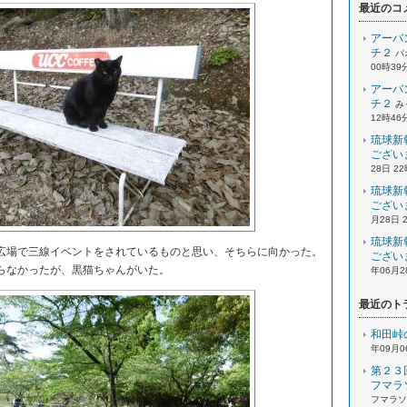
最近のコ
アーバ
チ２
パ
00時39
アーバ
チ２
み
12時46
琉球新
ござい
28日 2
琉球新
ござい
月28日 
琉球新
場で三線イベントをされているものと思い、そちらに向かった。
ござい
なかったが、黒猫ちゃんがいた。
年06月2
最近のト
和田峠
年09月0
第２３
フマラ
フマラソン