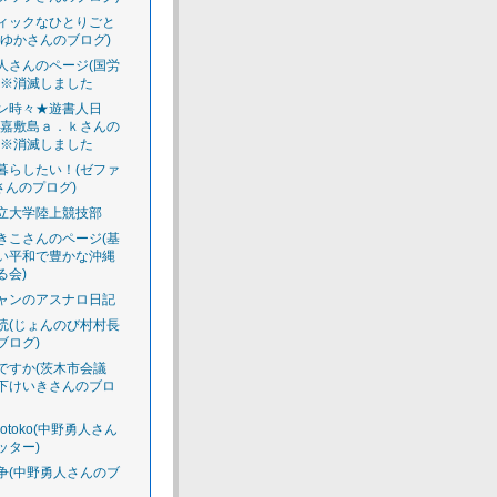
ィックなひとりごと
えゆかさんのブログ)
人さんのページ(国労
)※消滅しました
ン時々★遊書人日
渡嘉敷島ａ．ｋさんの
)※消滅しました
暮らしたい！(ゼファ
さんのプログ)
立大学陸上競技部
きこさんのページ(基
い平和で豊かな沖縄
る会)
ャンのアスナロ日記
読(じょんのび村村長
ブログ)
ですか(茨木市会議
下けいきさんのブロ
luotoko(中野勇人さん
ッター)
争(中野勇人さんのブ