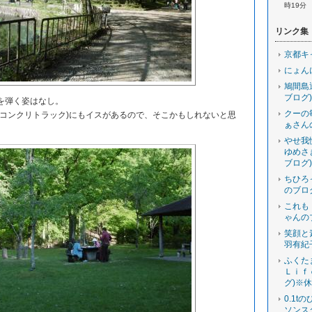
時19分
リンク集
京都キ
にょん
鳩間島
ブログ)
を弾く姿はなし。
クーの
コンクリトラック)にもイスがあるので、そこかもしれないと思
ぁさん
。
やせ我
ゆめさ
ブログ)
ちひろ
のブロ
これも
ゃんの
笑顔と
羽有紀
ふくた
Ｌｉｆ
グ)※
0.1t
ソンス