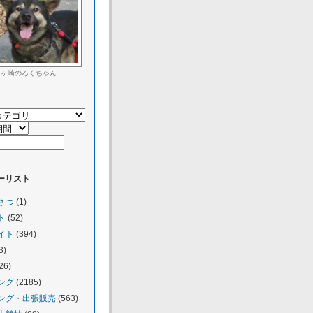
松ヶ崎のろくちゃん
ーリスト
さつ
(1)
ト
(52)
イト
(394)
3)
26)
ング
(2185)
ング・出張販売
(563)