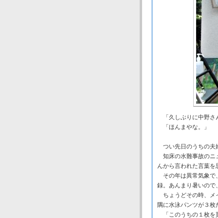
「久しぶりに中野さん
「ほんまやな。」
つい先日のうちの夫
知床の水難事故のニュ
んから言われた言葉を
その年は異常気象で、
録。あんまり暑いので
ちょうどその時、メイ
隅に水泳パンツが３枚
「このうちの１枚を買