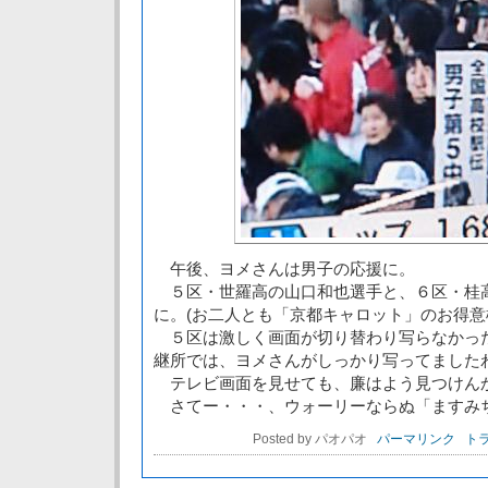
午後、ヨメさんは男子の応援に。
５区・世羅高の山口和也選手と、６区・桂
に。(お二人とも「京都キャロット」のお得意
５区は激しく画面が切り替わり写らなかっ
継所では、ヨメさんがしっかり写ってました
テレビ画面を見せても、廉はよう見つけん
さてー・・・、ウォーリーならぬ「ますみ
Posted by パオパオ
パーマリンク
トラ