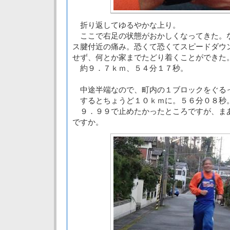
折り返してゆるやかな上り。
ここで右足の状態がおかしくなってきた。な
ス腱付近の痛み。恐くて恐くてスピードダウ
せず、何とか家までたどり着くことができた
約９．７ｋｍ、５４分１７秒。
中途半端なので、町内の１ブロックをぐる
するとちょうど１０ｋｍに。５６分０８秒
９．９９で止めたかったところですが、ま
ですか。