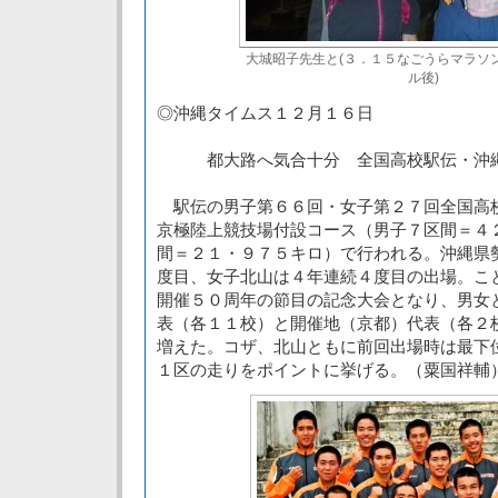
大城昭子先生と(３．１５なごうらマラソ
ル後)
◎沖縄タイムス１２月１６日
都大路へ気合十分 全国高校駅伝・沖
駅伝の男子第６６回・女子第２７回全国高
京極陸上競技場付設コース（男子７区間＝４
間＝２１・９７５キロ）で行われる。沖縄県
度目、女子北山は４年連続４度目の出場。こ
開催５０周年の節目の記念大会となり、男女
表（各１１校）と開催地（京都）代表（各２
増えた。コザ、北山ともに前回出場時は最下
１区の走りをポイントに挙げる。（粟国祥輔