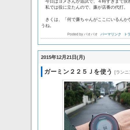
今日はヨメさんが追試で、４時すぎまで戻
私では役に立たんので、廉が店番の代打。
きくは、「何で廉ちゃんがここにいるんか
うね。
Posted by パオパオ
パーマリンク
トラ
2015年12月21日(月)
ガーミン２２５Ｊを使う
[ランニ