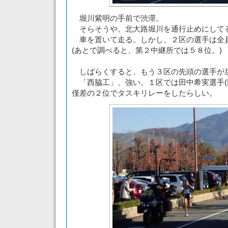
堀川紫明の手前で渋滞。
そらそうや。北大路堀川を通行止めにして
車を置いて走る。しかし、２区の選手は全
(あとで調べると、第２中継所では５８位。)
しばらくすると、もう３区の先頭の選手が
「西脇工」、強い。１区では田中希実選手(
僅差の２位でタスキリレーをしたらしい。