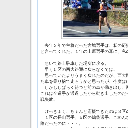
去年３年で主将だった宮城選手は、私の応
と言ってくれた。１年の上原選手の耳に、私
急いで路上駐車した場所に戻る。
早く５区の西大路通に戻らなくては。
思っていたよりうまく戻れたのだが、西大
た車を乗り捨て走ろうかと思ったが、今度は
しかししばらく待つと前の車が動き出し、
これは全選手が通過したから動き出したのだ
戦失敗。
けっきょく、ちゃんと応援できたのは３区
１区の長山選手、５区の嶋袋選手、ごめん
路だったのに・・・。