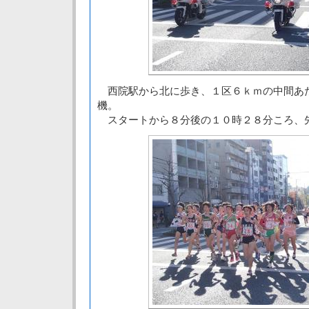
西院駅から北に歩き、１区６ｋｍの中間あ
機。
スタートから８分後の１０時２８分ころ、