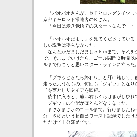
「パオパオさんが、長Ｔとロングタイツっ
京都キャロット常連客のＫさん。
「今日は歩き覚悟でのスタートなんで・・
「パオパオだより」を見てくださっている
しい説明は要らなかった。
なんとかだましだまし５ｋｍまで、それを
で。そこまでいけたら、ゴール関門３時間以
ルまで行こうと思いスタートラインに立った
「グギッときたら終わり」と肝に銘じて、
走ったようなもの。何回も「グギッ」となり
ドを落としリタイアを回避。
後半に入ると、痛い右ふくらはぎがしびれ
「グギッ」の心配がほとんどなくなった。
まさかまさかのゴールまで。行けましたね
分１６秒という超自己ワースト記録でしたけ
ただけで十分満足です。