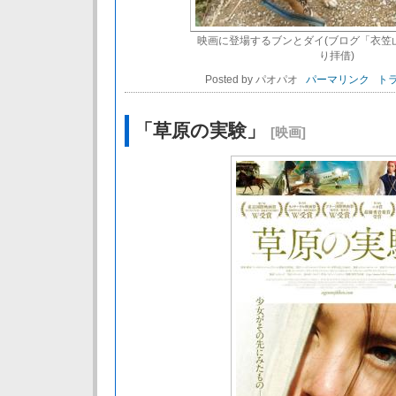
映画に登場するブンとダイ(ブログ「衣笠
り拝借)
Posted by パオパオ
パーマリンク
トラ
「草原の実験」
[映画]