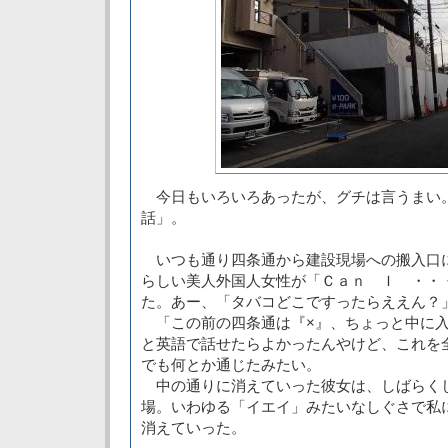
今日もいろいろあったが、グチは言うまい
話」。
いつも通り四条通から建設現場への搬入口
らしい美人外国人女性が「Ｃａｎ Ｉ ・・
た。あー、「タバコどこですったらええん？
「この前の四条通は『×』、ちょっと中に入
と英語で話せたらよかったんやけど、これを
でも何とか通じたみたい。
中の通りに消えていった彼女は、しばらく
場。いわゆる「イエイ」みたいなしぐさで私
消えていった。