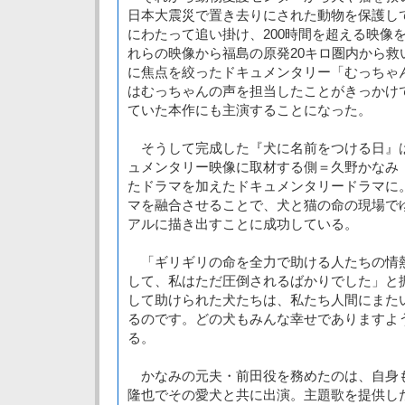
日本大震災で置き去りにされた動物を保護し
にわたって追い掛け、200時間を超える映像
れらの映像から福島の原発20キロ圏内から救
に焦点を絞ったドキュメンタリー「むっちゃ
はむっちゃんの声を担当したことがきっかけ
ていた本作にも主演することになった。
そうして完成した『犬に名前をつける日』は
ュメンタリー映像に取材する側＝久野かなみ
たドラマを加えたドキュメンタリードラマに
マを融合させることで、犬と猫の命の現場で
アルに描き出すことに成功している。
「ギリギリの命を全力で助ける人たちの情
して、私はただ圧倒されるばかりでした」と
して助けられた犬たちは、私たち人間にまた
るのです。どの犬もみんな幸せでありますよ
る。
かなみの元夫・前田役を務めたのは、自身
隆也でその愛犬と共に出演。主題歌を提供し