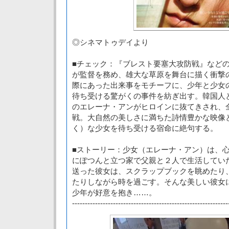
◎シネマトゥデイより
■チェック：『ブレスト要塞大攻防戦』など
が監督を務め、雄大な草原を舞台に描く衝撃
際にあった出来事をモチーフに、少年と少女
待ち受ける驚がくの事件を紡ぎ出す。韓国人
のエレーナ・アンがヒロインに抜てきされ、
戦。大自然の美しさに満ちた詩情豊かな映像
く）な少女を待ち受ける宿命に絶句する。
■ストーリー：少女（エレーナ・アン）は、
にぽつんと立つ家で父親と２人で生活してい
送った彼女は、スクラップブックを眺めたり
たりしながら時を過ごす。そんな美しい彼女
少年が好意を抱き……。
-------------------------------------------------------------