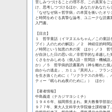
苦しみつづけることの理不尽。この真実をご
け、思考しつづけるほか、あなたがあなたら
「なぜなぜ病＝哲学病」の本質を衝いたオリ
と時間をめぐる真摯な論考、ユニークな読書
入門書。
【目次】
１ 哲学童話（イマヌエルちゃん／この童話
ブイ）人のための解説）／２ 神経症的時間
／時間という知恵の木の実 ほか）／３ 哲
が自決した日の思い出／非哲学的な卓越した
くさをかみしめる（個人語・世間語・機械語
か）／５ 哲学病的読書案内（神を離れた個
由からの逃走』、カミュ『異邦人』、フラン
を生き抜くために（『ソクラテスの弁明』、
ティー『眠られぬ夜のために』） ほか）
【著者情報】
中島義道（ナカジマヨシミチ）
１９４６年、福岡県生まれ。東大教養学部並
９７７年、東大人文科学大学院修士課程修了