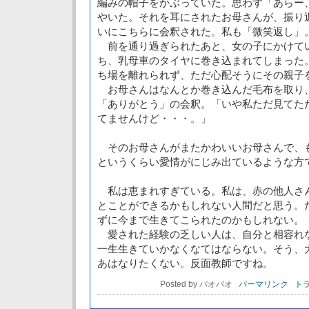
編みの帽子をかぶっていた。思わず「あらー
やいた。それを耳にされたお母さんが、振り
いにこちらに会釈された。私も「微笑返し」
前を通り過ぎられたあと、女の子にかけて
ち、乳母車のタイヤに巻き込まれてしまった
ち場を離れられず、ただ心配そうにその親子
お母さんはなんとか巻き込んだ毛布を取り
「ありがとう」の会釈。「いや私ただ見てた
てませんけど・・・。」
そのお母さんがまたかわいいお母さんで、
というくらい愛情がにじみ出ているような方
私は恵まれすぎている。私は、赤の他人さ
とことができるかもしれない人間だと思う。
ずに今まで生きてこられたのかもしれない。
愛された経験の乏しい人は、自分と相容れ
一生生きていかなくなてはならない。そう、
あはなりたくない。反面教師ですね。
Posted by パオパオ
パーマリンク
トラ