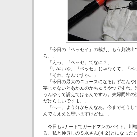
「今日の『ベッセイ』の裁判、もう判決出
ろ。」
「えっ、『ベッセ』てなに？」
「いやいや、『ベッセ』じゃなくて、『ベ
「それ、なんですか。」
「今日の最大のニュースになるはずなんや
字じゃないとあかんのかちゅうやつですわ。
うんゆうて訴えてはるんですわ。夫婦同姓の
だけらしいですよ。」
「へー、よう分からんなあ。今までそうし
んでもええと思いますけどね。」
今日も○ナートでガードマンのバイト。川端
る。私と仲良しのＳ水さん(４２)とになった