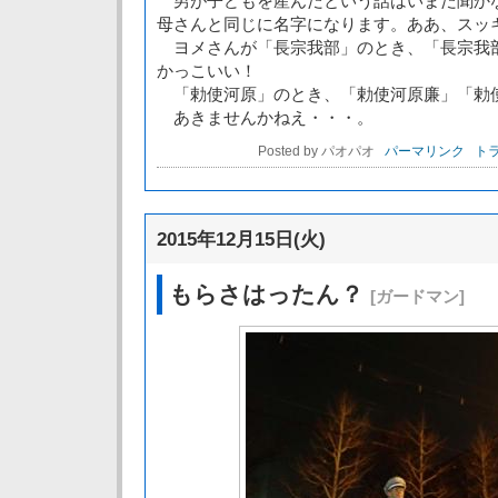
男が子どもを産んだという話はいまだ聞か
母さんと同じに名字になります。ああ、スッ
ヨメさんが「長宗我部」のとき、「長宗我
かっこいい！
「勅使河原」のとき、「勅使河原廉」「勅
あきませんかねえ・・・。
Posted by パオパオ
パーマリンク
トラ
2015年12月15日(火)
もらさはったん？
[ガードマン]