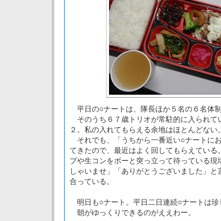
平日の○ナートは、隊長ほか５名の６名体
そのうち６７歳トリオが常駐的に入られて
２。私の入れてもらえる余地はほとんどない
それでも、「うちから一番近い○ナートにお
てきたので、最近はよく回してもらえている
プや生コンをボーと突っ立って待っている現
しゃいませ」「ありがとうございました」と
合っている。
明日も○ナート。平日二日連続○ナートは珍
朝がゆっくりできるのがええわー。