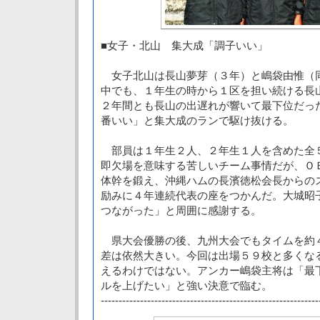
■女子・北山 集大成「調子いい」
女子北山は長山夢芽（３年）と嶋袋由惟（
中でも、１年生の時から１区を担い続ける長
２年間とも長山の出遅れが響いて最下位だっ
番いい」と集大成のランで駆け抜ける。
部員は１年生２人、２年生１人を含めた全
即欠場を意味する苦しいチーム事情だが、Ｏ
体幹を鍛え、沖縄ハムの長濱徳松会長からの
励みに４年連続代表の座をつかんだ。大城昭
つながった」と周囲に感謝する。
県大会優勝の後、九州大会でもタイムを約
差は依然大きい。今回は出場５９校と多くな
えるわけではない。アンカー嶋袋主将は「最
ルを上げたい」と強い決意で臨む。
-------------------------------------------------------------