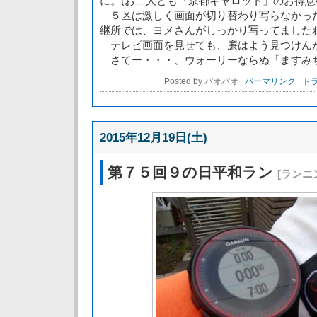
に。(お二人とも「京都キャロット」のお得意
５区は激しく画面が切り替わり写らなかっ
継所では、ヨメさんがしっかり写ってました
テレビ画面を見せても、廉はよう見つけん
さてー・・・、ウォーリーならぬ「ますみ
Posted by パオパオ
パーマリンク
トラ
2015年12月19日(土)
第７５回９の日平和ラン
[ランニ