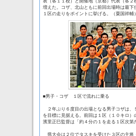
表（各１１校）と開催地（京都）代表（各２
増えた。コザ、北山ともに前回出場時は最下
１区の走りをポイントに挙げる。（粟国祥輔
■男子・コザ １区で流れに乗る
２年ぶり６度目の出場となる男子コザは、
を目標に見据える。前回は１区（１０キロ）
濱里正巳監督は「約４分の１を走る１区次第
県大会は２位でタスキを受けた３区の主将