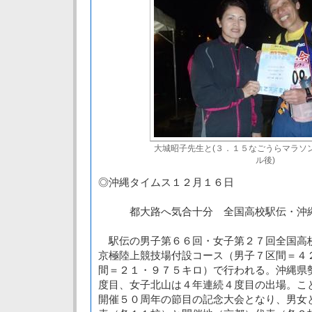
大城昭子先生と(３．１５なごうらマラソ
ル後)
◎沖縄タイムス１２月１６日
都大路へ気合十分 全国高校駅伝・沖
駅伝の男子第６６回・女子第２７回全国高
京極陸上競技場付設コース（男子７区間＝４
間＝２１・９７５キロ）で行われる。沖縄県
度目、女子北山は４年連続４度目の出場。こ
開催５０周年の節目の記念大会となり、男女