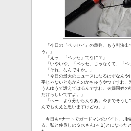
「今日の『ベッセイ』の裁判、もう判決出
ろ。」
「えっ、『ベッセ』てなに？」
「いやいや、『ベッセ』じゃなくて、『ベ
「それ、なんですか。」
「今日の最大のニュースになるはずなんや
字じゃないとあかんのかちゅうやつですわ。
うんゆうて訴えてはるんですわ。夫婦同姓の
だけらしいですよ。」
「へー、よう分からんなあ。今までそうし
んでもええと思いますけどね。」
今日も○ナートでガードマンのバイト。川端
る。私と仲良しのＳ水さん(４２)とになった