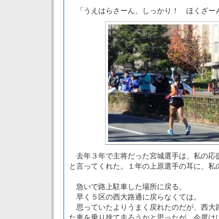
「うえはらさーん、しっかり！ ほくざー
去年３年で主将だった宮城選手は、私の応
と言ってくれた。１年の上原選手の耳に、私
急いで路上駐車した場所に戻る。
早く５区の西大路通に戻らなくては。
思っていたよりうまく戻れたのだが、西大
た車を乗り捨て走ろうかと思ったが、今度は