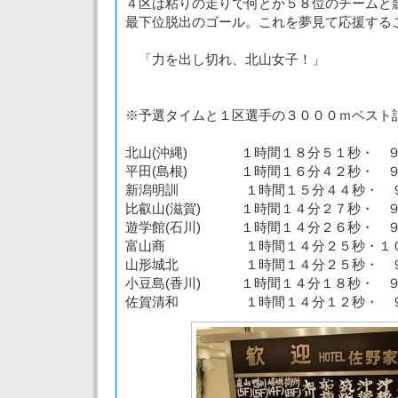
４区は粘りの走りで何とか５８位のチームと
最下位脱出のゴール。これを夢見て応援する
「力を出し切れ、北山女子！」
※予選タイムと１区選手の３０００ｍベスト記
北山(沖縄) １時間１８分５１秒・ ９
平田(島根) １時間１６分４２秒・ ９
新潟明訓 １時間１５分４４秒・ ９
比叡山(滋賀) １時間１４分２７秒・ 
遊学館(石川) １時間１４分２６秒・ 
富山商 １時間１４分２５秒・１０
山形城北 １時間１４分２５秒・ ９
小豆島(香川) １時間１４分１８秒・ 
佐賀清和 １時間１４分１２秒・ ９