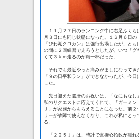
１１月２７日のランニング中に右足ふくら
月３日にも同じ状態になった。１２月６日の
「びわ湖クロカン」は強行出場したが、とも
の間に２回練習で走ろうとしたが、いつ「グ
くて３ｋｍ走るのが精一杯だった。
それでも最近やっと痛みがましになってき
「９の日平和ラン」ができなかったが、今日
した。
先日迎えた還暦のお祝いは、「なにもなし
私のリクエストに応えてくれて、「ガーミン
Ｊ」が家族からもらえることになった。前２
リーが故障で使えなくなり、これが私にとっ
る。
「２２５Ｊ」は、時計で直接心拍数が測れ