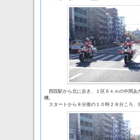
西院駅から北に歩き、１区６ｋｍの中間あ
機。
スタートから８分後の１０時２８分ころ、