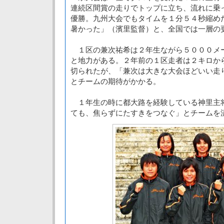
連続区間賞の走りでトップに立ち、流れに乗
優勝。九州大会でもタイムを１分５４秒縮め
暑かった」（濱里監督）と、全国では一層の
１区の兼次祐希は２年生ながら５０００メ
と地力がある。２年前の１区走者は２キロか
切られたが、「兼次は大きな大会ほどいい走
とチームの期待がかかる。
１年生の時に都大路を経験している神里主
ても、焦らずにたすきをつなぐ」とチームを