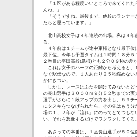
「１区がある程度いいところで来てくれた
んね。」
「そうですね。最後まで、他校のランナー
たらと思っています。」
北山高校女子は４年連続の出場。私は４年
る。
４年前は１チームが途中棄権となり最下位
最下位。今年も予選タイムは１時間１８分５
２番目の平田高校(島根)とも２分０９秒の差
これは女子のハーフの距離から考えると、
なぐ駅伝なので、１人あたり２５秒縮めない
かにきつい。
しかし、レースはふたを開けてみないとど
の長山選手は３０００ｍ９分５２秒までの実
選手がさらに１段アップの力を出し、５９チ
にタスキをつなげられたら、その先はもう分
場の１、２年が「流れ」にのってとてつもな
い。それを想像するだけでワクワクしてくる
あさっての本番は、１区長山選手が５０位