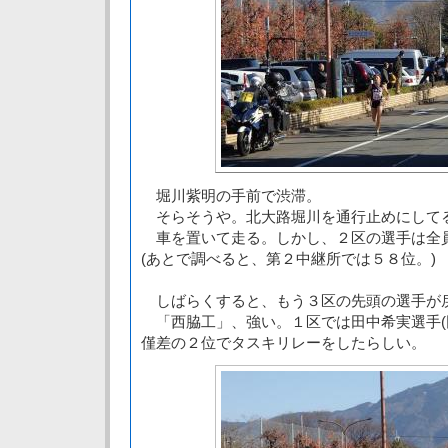
堀川紫明の手前で渋滞。
そらそうや。北大路堀川を通行止めにして
車を置いて走る。しかし、２区の選手は全
(あとで調べると、第２中継所では５８位。)
しばらくすると、もう３区の先頭の選手が
「西脇工」、強い。１区では田中希実選手(
僅差の２位でタスキリレーをしたらしい。