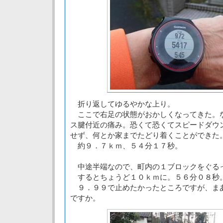
折り返してゆるやかな上り。
ここで右足の状態がおかしくなってきた。な
ス腱付近の痛み。恐くて恐くてスピードダウ
せず、何とか家までたどり着くことができた
約９．７ｋｍ、５４分１７秒。
中途半端なので、町内の１ブロックをぐる
するとちょうど１０ｋｍに。５６分０８秒
９．９９で止めたかったところですが、ま
ですか。