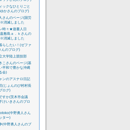
ィックなひとりごと
えゆかさんのブログ)
人さんのページ(国労
)※消滅しました
ン時々★遊書人日
渡嘉敷島ａ．ｋさんの
)※消滅しました
暮らしたい！(ゼファ
さんのプログ)
立大学陸上競技部
きこさんのページ(基
い平和で豊かな沖縄
る会)
ャンのアスナロ日記
読(じょんのび村村長
ブログ)
ですか(茨木市会議
下けいきさんのブロ
luotoko(中野勇人さん
ッター)
争(中野勇人さんのブ