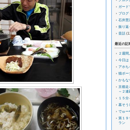
グルメ
ガード
ブログ
石井慧
振り返
昔話
(1
最近の記
２週間
今日は
アホち
猫ボー
かもな
京都走
～２連
１５分
墓そう
でゅー
第１９
ラン