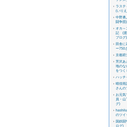
ラステ
(いり
中野勇
闘争団
オカ～
記 (
ブログ
田舎に
ー750
京都府
芳沢あ
地のな
をつく
ハッチ
晴徨雨
さんの
お元気
員・山
グ)
hashi
のツイ
国鉄闘
ログ)