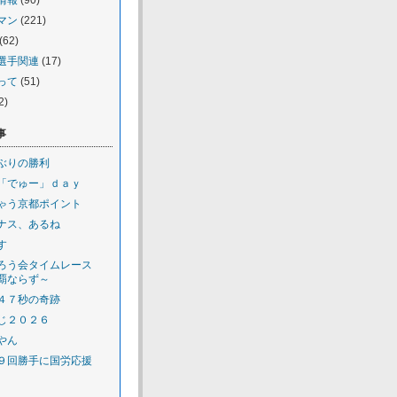
情報
(90)
マン
(221)
(62)
選手関連
(17)
って
(51)
2)
事
ぶりの勝利
「でゅー」ｄａｙ
ゃう京都ポイント
ナス、あるね
す
ろう会タイムレース
覇ならず～
４７秒の奇跡
じ２０２６
やん
９回勝手に国労応援