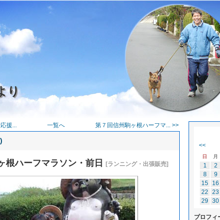
より
援...
一覧へ
第７回信州駒ヶ根ハーフマ... >>
)
<<
日
月
ヶ根ハーフマラソン・前日
[ランニング・出張販売]
1
2
8
9
15
16
22
23
29
30
プロフィ