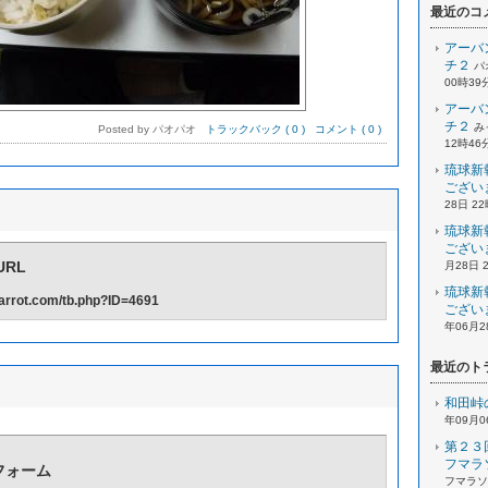
最近のコ
アーバ
チ２
パ
00時39
アーバ
チ２
み
Posted by パオパオ
トラックバック ( 0 )
コメント ( 0 )
12時46
琉球新
ござい
28日 2
琉球新
ござい
RL
月28日 
琉球新
-carrot.com/tb.php?ID=4691
ござい
年06月2
最近のト
和田峠
年09月0
第２３
フマラ
フォーム
フマラソン