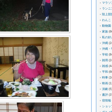
マラソ
ランニ
陸上競
わんこ
動物園
家族
(6
私の好
沖縄
(2
沖縄・
学校
(8
雑用
(2
雑感
(4
平和
(6
時事
(1
映画
(1
演劇
(5
書評
(3
宿情報
ショッ