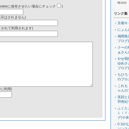
時19分
ookieに保存させたい場合にチェック
)
リンク集
表示はされません)
京都キ
ンクされて利用されます)
にょん
鳩間島
ブログ)
クーの
ぁさん
やせ我
ゆめさ
ブログ)
ちひろ
のブロ
これも
時に利用)
ゃんの
笑顔と
羽有紀
ふくた
Ｌｉｆ
グ)※
0.1t
ソンス