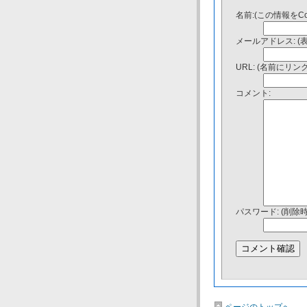
名前:(この情報をC
メールアドレス: (
URL: (名前にリ
コメント:
パスワード: (削除