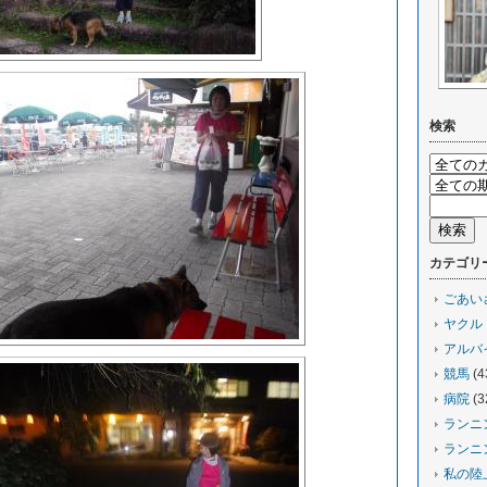
検索
カテゴリ
ごあい
ヤクル
アルバ
競馬
(4
病院
(3
ランニ
ランニ
私の陸