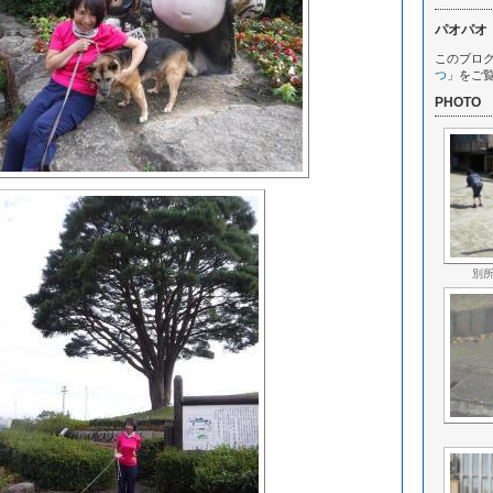
パオパオ
このブロ
つ
」をご
PHOTO
別