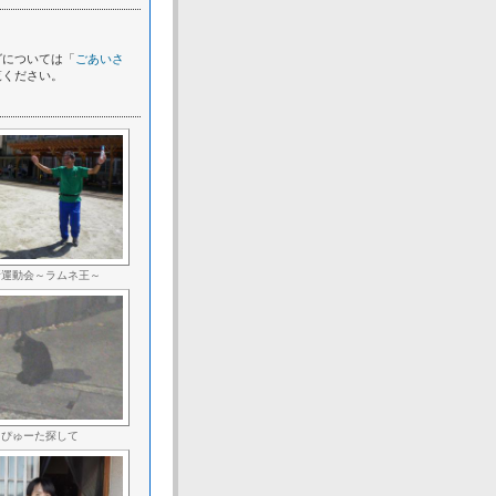
グについては「
ごあいさ
覧ください。
所運動会～ラムネ王～
ぴゅーた探して