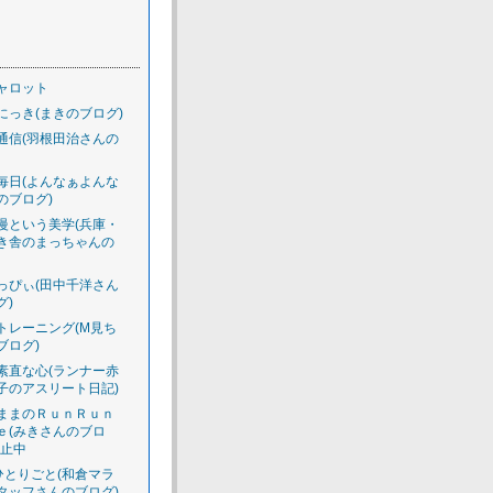
ャロット
にっき(まきのブログ)
通信(羽根田治さんの
毎日(よんなぁよんな
のブログ)
慢という美学(兵庫・
き舎のまっちゃんの
っぴぃ(田中千洋さん
グ)
トレーニング(M見ち
ブログ)
素直な心(ランナー赤
子のアスリート日記)
ままのＲｕｎＲｕｎ
ｅ(みきさんのブロ
休止中
のひとりごと(和倉マラ
タッフさんのブログ)