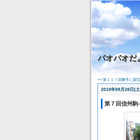
パオパオだ
<< 第１１７回勝手に国労応
2019年09月28日(土
第７回信州駒