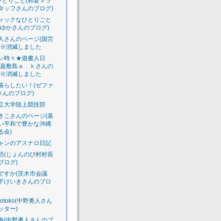
のひとりごと(和倉マラ
タッフさんのブログ)
ィックなひとりごと
えゆかさんのブログ)
人さんのページ(国労
)※消滅しました
ン時々★遊書人日
渡嘉敷島ａ．ｋさんの
)※消滅しました
暮らしたい！(ゼファ
さんのプログ)
立大学陸上競技部
きこさんのページ(基
い平和で豊かな沖縄
る会)
ャンのアスナロ日記
読(じょんのび村村長
ブログ)
ですか(茨木市会議
下けいきさんのブロ
luotoko(中野勇人さん
ッター)
争(中野勇人さんのブ