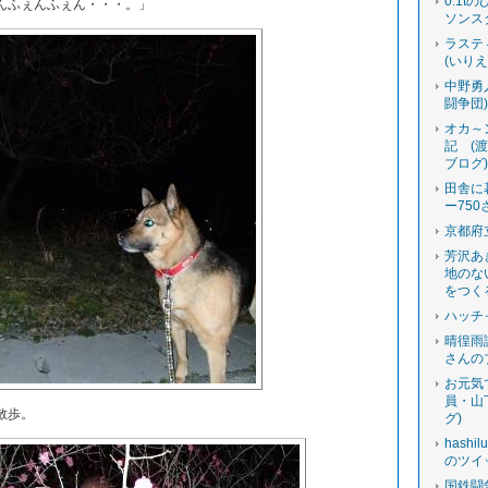
0.1t
んふぇんふぇん・・・。」
ソンス
ラステ
(いり
中野勇
闘争団
オカ～
記 (
ブログ
田舎に
ー750
京都府
芳沢あ
地のな
をつく
ハッチ
晴徨雨
さんの
お元気
員・山
散歩。
グ)
hashi
のツイ
国鉄闘