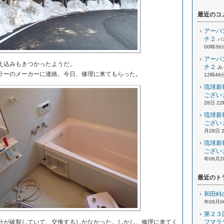
最近のコ
アーバ
チ２
パ
00時39
アーバ
え込みもきつかったようだ。
チ２
み
ーのメーカーに連絡。今日、修理に来てもらった。
12時46
琉球新
ござい
28日 2
琉球新
ござい
月28日 
琉球新
ござい
年06月2
最近のト
和田峠
年09月0
第２３
が破裂していて、交換するしかなかった。しかし、修理に来てく
フマラ