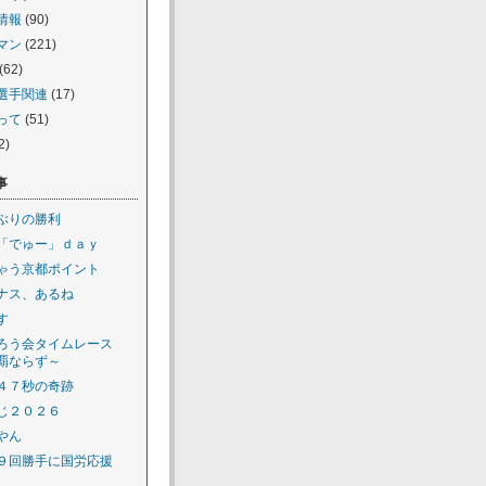
情報
(90)
マン
(221)
(62)
選手関連
(17)
って
(51)
2)
事
ぶりの勝利
「でゅー」ｄａｙ
ゃう京都ポイント
ナス、あるね
す
ろう会タイムレース
覇ならず～
４７秒の奇跡
じ２０２６
やん
９回勝手に国労応援