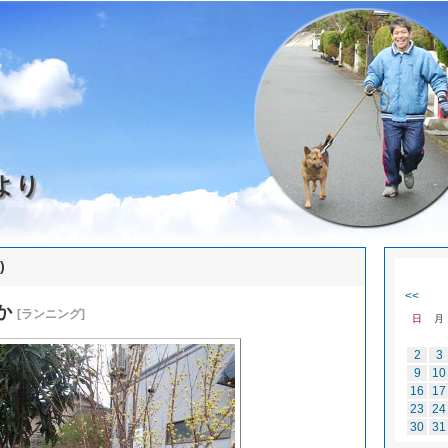
より
)
<<
か
[ランニング]
日
月
2
3
9
10
16
17
23
24
30
31