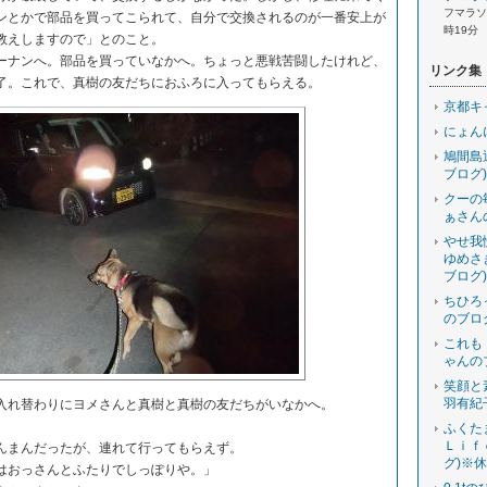
フマラソン
ンとかで部品を買ってこられて、自分で交換されるのが一番安上が
時19分
教えしますので」とのこと。
ナンへ。部品を買っていなかへ。ちょっと悪戦苦闘したけれど、
リンク集
了。これで、真樹の友だちにおふろに入ってもらえる。
京都キ
にょん
鳩間島
ブログ)
クーの
ぁさん
やせ我
ゆめさ
ブログ)
ちひろ
のブロ
これも
ゃんの
笑顔と
羽有紀
れ替わりにヨメさんと真樹と真樹の友だちがいなかへ。
ふくた
Ｌｉｆ
まんだったが、連れて行ってもらえず。
グ)※
おっさんとふたりでしっぽりや。」