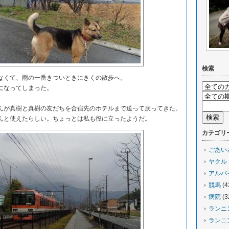
検索
くて、雨の一番きついときにきくの散歩へ。
になってしまった。
が真樹と真樹の友だちを合宿先のホテルまで送って戻ってきた。
んと使えたらしい。ちょっとは私も役に立ったようだ。
カテゴリ
ごあい
ヤクル
アルバ
競馬
(4
病院
(3
ランニ
ランニ