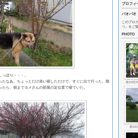
プロフィ
パオパオ
このブロ
つ
」をご
PHOTO
しっぽり・・・。
たなあ。ちょっとだけ添い寝しただけで、すぐに出て行った。階
第29回
ったら、朝までヨメさんの部屋の定位置で寝ていた。
第39