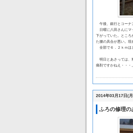
午後、銀行とコーナン
日曜に八田さんにマッ
下がっていた。ところ
た腰の具合が悪い。現
全部で６．２ｋｍほど
明日とあさっては、寮
痛剤ですかねえ・・・
2014年03月17日(月
ふろの修理の