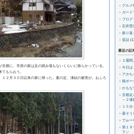
グルメ
ガード
ブログ
石井慧
振り返
昔話
(1
最近の記
２週間
京都に。市原の家は足の踏み場もないくらいに散らかっている。
今日は
来てもらおう。
アホち
１２月３０日以来の家に帰った。案の定、凍結の被害が。おふろ
猫ボー
。
かもな
京都走
～２連
１５分
墓そう
でゅー
第１９
ラン