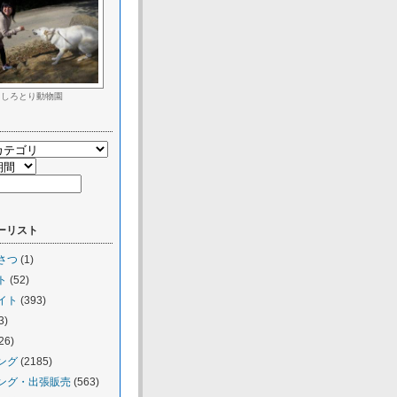
しろとり動物園
ーリスト
さつ
(1)
ト
(52)
イト
(393)
3)
26)
ング
(2185)
ング・出張販売
(563)