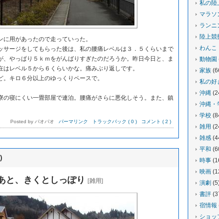
私の陸
マラソ
ランニ
陸上競
に用があったので走っていった。
わんこ
サージをしてもらった後は、私の腰痛レベルは３．５くらいまで
が、やっぱり５ｋｍをがんばりすぎたのだろうか。昨日今日と、ま
動物園
在はレベル５から６くらいかな。痛みぶり返しです。
家族
(6
。キロ６分以上のゆっくりペースで。
私の好
沖縄
(2
の寝にくい一畳部屋で連泊。腰痛がさらに悪化しそう。また、鎮
沖縄・
。
学校
(8
Posted by パオパオ
パーマリンク
トラックバック ( 0 )
コメント ( 2 )
雑用
(2
雑感
(4
平和
(6
)
時事
(1
映画
(1
あと、きくとしっぽり
[雑用]
演劇
(5
書評
(3
宿情報
ショッ