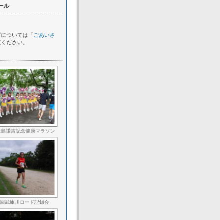
ール
グについては「
ごあいさ
覧ください。
大島謙吉記念健康マラソン
2回武庫川ロード記録会