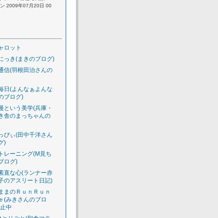
 2009年07月20日 00
ャロット
にっき(まきのブログ)
通信(羽根田治さんの
毎日(よんなぁよんな
のブログ)
慢という美学(兵庫・
き舎のまっちゃんの
っぴぃ(田中千洋さん
グ)
トレーニング(M見ち
ブログ)
素直な心(ランナー赤
子のアスリート日記)
ままのＲｕｎＲｕｎ
ｅ(みきさんのブロ
休止中