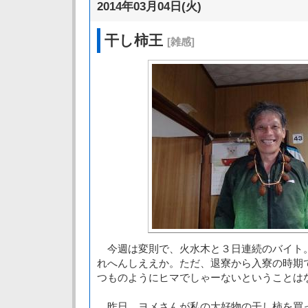
2014年03月04日(火)
干し柿王
[雑感]
今週は変則で、火水木と３日連続のバイト
れへんしええか。ただ、退寮から入寮の時期
つものようにヒマでしゃーないということは
昨日、ヨメさんが私の大好物の干し柿を買