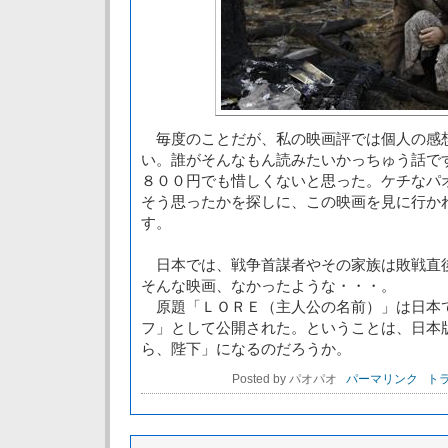
毎度のことだが、私の映画評では個人の感
い。誰がそんなもん読みたいかっちゅう話で
８００円でも惜しくないと思った。ケチなパ
そう思ったかを探しに、この映画を見に行か
す。
日本では、戦争首謀者やその家族は敗戦直
そんな映画、なかったような・・・。
原題「ＬＯＲＥ（主人公の名前）」は日本
フ」として公開された。ということは、日本
ら、陛下」になるのだろうか。
Posted by パオパオ
パーマリンク
トラ