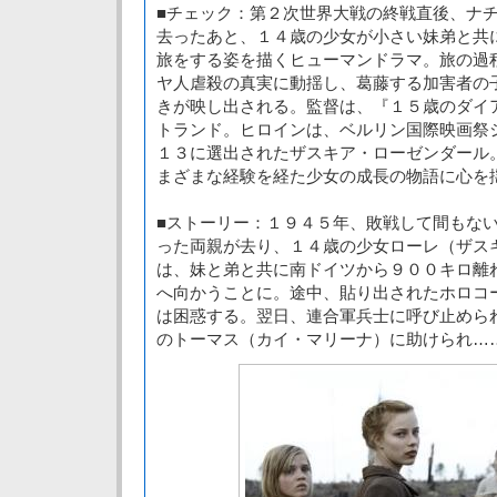
■チェック：第２次世界大戦の終戦直後、ナ
去ったあと、１４歳の少女が小さい妹弟と共
旅をする姿を描くヒューマンドラマ。旅の過
ヤ人虐殺の真実に動揺し、葛藤する加害者の
きが映し出される。監督は、『１５歳のダイ
トランド。ヒロインは、ベルリン国際映画祭
１３に選出されたザスキア・ローゼンダール
まざまな経験を経た少女の成長の物語に心を
■ストーリー：１９４５年、敗戦して間もな
った両親が去り、１４歳の少女ローレ（ザス
は、妹と弟と共に南ドイツから９００キロ離
へ向かうことに。途中、貼り出されたホロコ
は困惑する。翌日、連合軍兵士に呼び止めら
のトーマス（カイ・マリーナ）に助けられ…