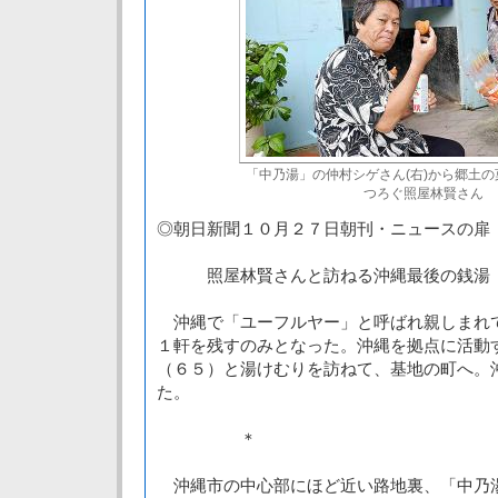
「中乃湯」の仲村シゲさん(右)から郷土
つろぐ照屋林賢さん
◎朝日新聞１０月２７日朝刊・ニュースの扉
照屋林賢さんと訪ねる沖縄最後の銭湯
沖縄で「ユーフルヤー」と呼ばれ親しまれ
１軒を残すのみとなった。沖縄を拠点に活動
（６５）と湯けむりを訪ねて、基地の町へ。
た。
＊
沖縄市の中心部にほど近い路地裏、「中乃