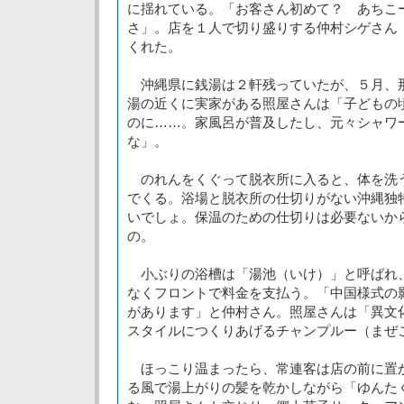
に揺れている。「お客さん初めて？ あちこ
さ」。店を１人で切り盛りする仲村シゲさん
くれた。
沖縄県に銭湯は２軒残っていたが、５月、
湯の近くに実家がある照屋さんは「子どもの
のに……。家風呂が普及したし、元々シャワ
な」。
のれんをくぐって脱衣所に入ると、体を洗
でくる。浴場と脱衣所の仕切りがない沖縄独
いでしょ。保温のための仕切りは必要ないか
の。
小ぶりの浴槽は「湯池（いけ）」と呼ばれ
なくフロントで料金を支払う。「中国様式の
があります」と仲村さん。照屋さんは「異文
スタイルにつくりあげるチャンプルー（まぜ
ほっこり温まったら、常連客は店の前に置
る風で湯上がりの髪を乾かしながら「ゆんた