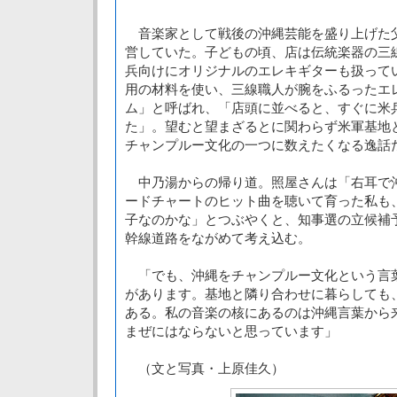
音楽家として戦後の沖縄芸能を盛り上げた
営していた。子どもの頃、店は伝統楽器の三
兵向けにオリジナルのエレキギターも扱って
用の材料を使い、三線職人が腕をふるったエ
ム」と呼ばれ、「店頭に並べると、すぐに米
た」。望むと望まざるとに関わらず米軍基地
チャンプルー文化の一つに数えたくなる逸話
中乃湯からの帰り道。照屋さんは「右耳で
ードチャートのヒット曲を聴いて育った私も
子なのかな」とつぶやくと、知事選の立候補
幹線道路をながめて考え込む。
「でも、沖縄をチャンプルー文化という言
があります。基地と隣り合わせに暮らしても
ある。私の音楽の核にあるのは沖縄言葉から
まぜにはならないと思っています」
（文と写真・上原佳久）