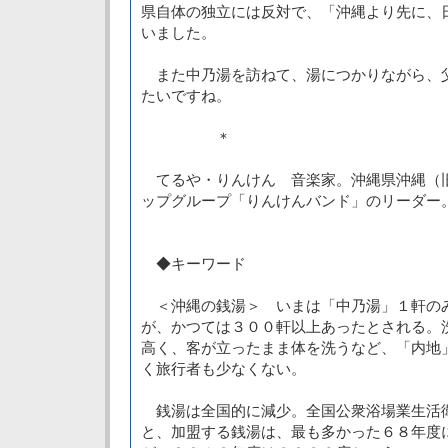
県自体の独立には反対で、「沖縄より先に、
いました。
また中乃湯を訪ねて、湯につかりながら、
たいですね。
＊
てるや・りんけん 音楽家。沖縄県沖縄（
ップグループ「りんけんバンド」のリーダー
◆キーワード
＜沖縄の銭湯＞ いまは「中乃湯」１軒の
が、かつては３００軒以上あったとされる。
高く、客が立ったまま体を洗うなど、「内地
く旅行者も少なくない。
銭湯は全国的に減少。全国公衆浴場業生活
と、加盟する銭湯は、最も多かった６８年度