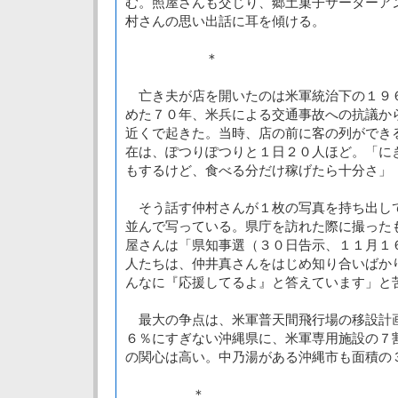
む。照屋さんも交じり、郷土菓子サーターア
村さんの思い出話に耳を傾ける。
＊
亡き夫が店を開いたのは米軍統治下の１９
めた７０年、米兵による交通事故への抗議か
近くで起きた。当時、店の前に客の列ができ
在は、ぽつりぽつりと１日２０人ほど。「に
もするけど、食べる分だけ稼げたら十分さ」
そう話す仲村さんが１枚の写真を持ち出し
並んで写っている。県庁を訪れた際に撮った
屋さんは「県知事選（３０日告示、１１月１
人たちは、仲井真さんをはじめ知り合いばか
んなに『応援してるよ』と答えています」と
最大の争点は、米軍普天間飛行場の移設計
６％にすぎない沖縄県に、米軍専用施設の７
の関心は高い。中乃湯がある沖縄市も面積の
＊