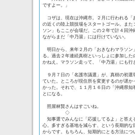
ですよー。」
コザは、現在は沖縄市。２月に行われる「
の近くの陸上競技場をスタートゴール。また
ソン」もここが会場だ。この２年で計４回沖
ながらまだ「中乃湯」には行けていない。
明日から、来年２月の「おきなわマラソン
る。過去２年連続真樹といっしょに参加した
かねえ。マラソン走って、「中乃湯」にも行
９月７日の「名護市議選」が、真樹の初選
ていた。ところが現住所を変更するのが遅か
かった。それで、１１月１６日の「沖縄県知
とになる。
照屋林賢さんはすごいね。
◇
知事選でみんなに「応援してるよ」と答え
心。多すぎる基地を減らす、という長期的な
からです。もちろん、短期的にとる方法につ