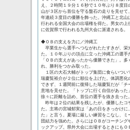
え、２時間１９分１６秒で１０年ぶり８度目
山が３区から首位を守る盤石の走りを見せて
年連続３度目の優勝を飾った。沖縄工と北山
行われる全国大会の出場権を得た。男女の上
に佐賀県で行われる九州大会に派遣される。
◆ＯＢの支えを力に／沖縄工
卒業生から選手へつながれたたすきが、栄
た。１０年ぶりの頂点に立った沖縄工の選手
「ＯＢの支えがあったから優勝できた」。多
れ、勝利をつかみ取った。
１区の大石大輔がトップ集団に食らいつい
瑞慶覧裕介が２位に順位を上げた。体調悪化
できず、１週間前に復帰した瑞慶覧だが「チ
意地を見せた。「トップに行く自信があった
徐々に距離を詰め、首位の選手を抜き去った
昨年は２位の結果を残したが、優勝したコ
た。主将の宮城郁実は「あの日をきっかけに
た」と言う。夏場に厳しい練習をこなし、ミ
団結力を強めた。さらにはＯＢがコーチング
ックアップ。県外大会に出場するときにもＯ