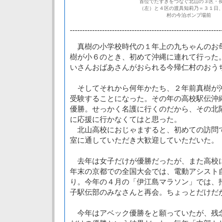
首位でたすきをつなぐ北山の３区・
（左）と４区の渡具知莉乃＝３１日
村の今泊ポンプ場前
-------------------------------------------------------------
真樹の小学校時代の１年上の九ちゃんのお
樹が小６のとき、初めて沖縄に連れて行った
いさんおばあさんがおられる今帰仁村のおう
そしてそれから何年かたち、２年前真樹が
受験することになった。その年の高校駅伝沖
優勝。せっかく名護に行くのだから、その北
に応援に行かなくてはと思った。
北山高校におじゃますると、初めての訪問
室に通していただき大歓迎していただいた。
去年は女子だけが優勝だったが、また高校
年末の京都での全国大会では、電動アシスト
り。今年の４月の「伊江島マラソン」では、
子駅伝部のみなさんと再会。ちょっとだけだ
今年はアベック優勝をと願っていたが、残