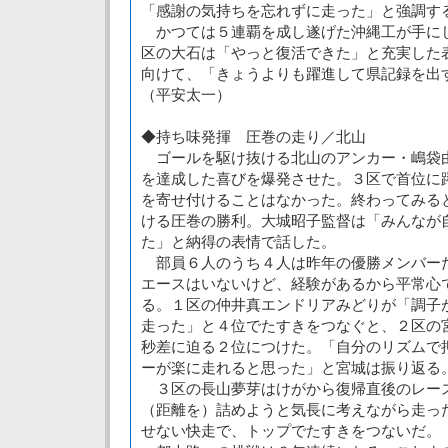
「感謝の気持ちを忘れずに走った」と強調す
かつては５連覇を成し遂げた沖縄工が手に
区の大石は「やっと復活できた」と充実した
向けて、「きょうよりも躍進して県記録を出
（平安太一）
◆持ち味発揮 圧巻の走り／北山
ゴールを駆け抜ける北山のアンカー・嶋袋
を達成した喜びを爆発させた。３区で首位に
を寄せ付けることはなかった。終わってみる
ける圧巻の勝利。大城昭子監督は「みんなが
た」と納得の表情で話した。
部員６人のうち４人は昨年の優勝メンバー
エースはいないけど、経験があるから平常心
る。１区の仲井真エンドリアみどりが「調子
走った」と４位でたすきをつなぐと、２区の
秒差に迫る２位につけた。「自分のリズムで
ーが楽に走れると思った」と宮城は振り返る
３区の長山夢芽はけがから復帰直後のレー
（距離を）詰めようと気長に考えながら走っ
せない快走で、トップでたすきをつないだ。