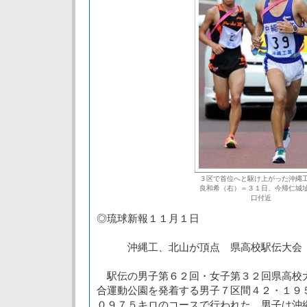
３区で首位へと駆け上がった沖縄
良和希（右）＝３１日、今帰仁城
口付近
◎琉球新報１１月１日
沖縄工、北山が頂点 県高校駅伝大会
駅伝の男子第６２回・女子第３２回県高校
合運動公園を発着する男子７区間４２・１９
０９７５キロのコースで行われた。男子は沖