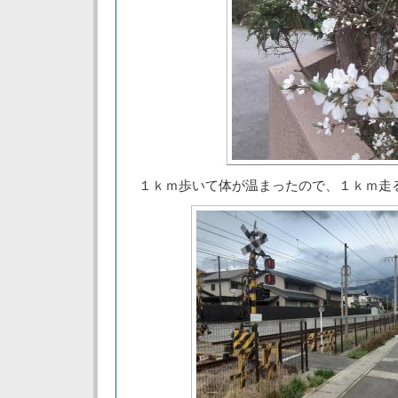
１ｋｍ歩いて体が温まったので、１ｋｍ走