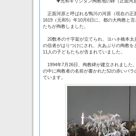
✚元和キリシタン殉教地の碑（正面河
正面河原と呼ばれる鴨川の河原（現在の正
1619（元和5）年10月6日に、都の大殉教
たちが殉教しました。
20数本の十字架が立てられ、ヨハネ橋本太兵
の信者がはりつけにされ、火あぶりの殉教を
11人の子どもたちが含まれていました。
1994年7月26日、殉教碑が建立されまし
の中に殉教者の名前が書かれた52の赤いバラ
ています。