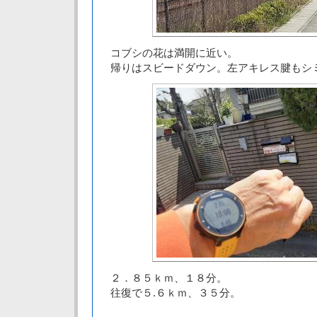
コブシの花は満開に近い。
帰りはスビードダウン。左アキレス腱もシ
２．８５ｋｍ、１８分。
往復で５.６ｋｍ、３５分。