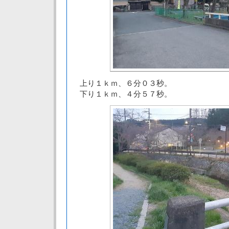
上り１ｋｍ、６分０３秒。
下り１ｋｍ、４分５７秒。