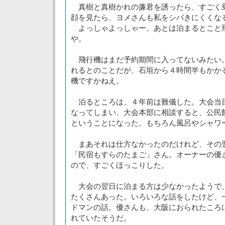
真樹と真樹かれの廉君を誘ったら、すごく
顔を見たら、ヨメさんも私をシバきにくくな
よっしゃよっしゃー、あとは泊まるとこと
や。
飛行機はまだ予約期間に入ってないみたい
れるとのことだが、石垣から４時間半もかか
機ですかねえ。
泊るところは、４年前は難儀した。大会当
なってしまい、大会本部に相談すると、公民
ということになった。もちろん風呂やシャワ
まあそれは仕方なかったのだけれど、その
「民宿もすらのたまご」さん。オーナーの優
ので、すごくほっこりした。
大会の翌日に泊まる方は少なかったようで
たくさんあった。いろいろな話をしたけど、
ドマンの話。優さんも、大阪におられたころ
れていたそうだ。