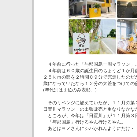
４年前に行った「与那国島一周マラソン」
４年前は６０歳の誕生日のちょうど１か月前
２５ｋｍの部を２時間０９分で完走したのだ
歳になっていたなら１２分の大差をつけての
(年代別は１位のみ表彰。)
そのリベンジに燃えていたが、１１月の第
日置川マラソン」の出張販売と重なりなかな
ところが、今年は「日置川」が１１月第３
「与那国島」行けるやん行けるやん。
あとはヨメさんにシバかれんようにだけ・