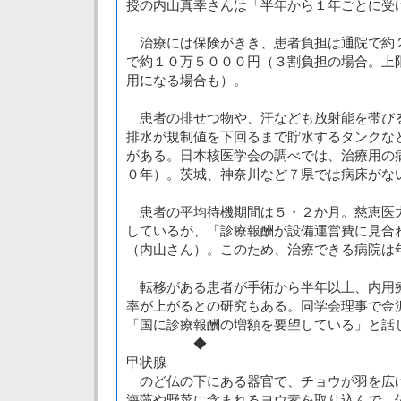
授の内山真幸さんは「半年から１年ごとに受
治療には保険がきき、患者負担は通院で約
で約１０万５０００円（３割負担の場合。上
用になる場合も）。
患者の排せつ物や、汗なども放射能を帯び
排水が規制値を下回るまで貯水するタンクな
がある。日本核医学会の調べでは、治療用の
０年）。茨城、神奈川など７県では病床がな
患者の平均待機期間は５・２か月。慈恵医
しているが、「診療報酬が設備運営費に見合
（内山さん）。このため、治療できる病院は
転移がある患者が手術から半年以上、内用
率が上がるとの研究もある。同学会理事で金
「国に診療報酬の増額を要望している」と話
◆
甲状腺
のど仏の下にある器官で、チョウが羽を広
海藻や野菜に含まれるヨウ素を取り込んで、