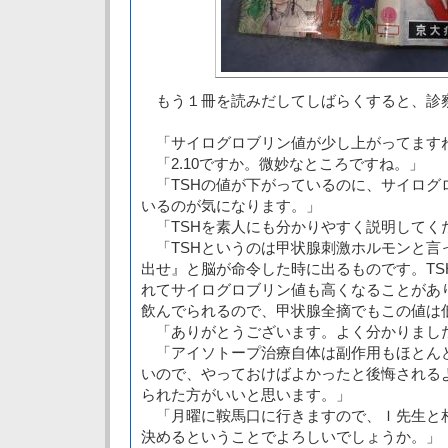
もう１冊を読みだしてしばらくすると、診
「サイログロブリン値が少し上がってます
「2.10ですか。微妙なところですね。」
「TSHの値が下がっているのに、サイログ
いるのが気になります。」
「TSHを素人にも分かりやすく説明してく
「TSHというのは甲状腺刺激ホルモンと言
出せ』と脳が命令した時に出るものです。TS
れてサイログロブリン値も高くなることがあ
飲んでられるので、甲状腺全摘でもこの値は
「ありがとうございます。よく分かりまし
「アイソトープ治療自体は副作用もほとん
いので、やっておけばよかったと後悔される
られた方がいいと思います。」
「月曜に鞍馬口に行きますので、Ｉ先生と
決めるということでよろしいでしょうか。」