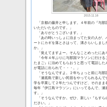
2015.11.16
「京都の藤井と申します。４年前の『与那
いただいたものです。」
「ありがとうございます。」
「あの時いっしょに泊まってた女の人が、
ートにカギを落とさはって、溝さらいしまし
か。」
「覚えてますよー。そんなことめったにあ
「今年４年ぶりに与那国マラソンに行ける
たまご』に泊めてもらおうと思って電話した
が電話に出られて・・・。」
「そうなんですよ。２年ちょっと前に与那
「瀬底島で新しい民宿をやってられるんで
学を卒業して２年たつんですけど、そのまま
毎年『伊江島マラソン』にいってるんで、瀬
す。」
「そうなんですか。ぜひ、新しい『もすら
ださい。」