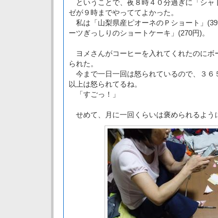
ということで、夜８時４０分過ぎに「シャ
ゼが９時までやっててよかった。
私は「山梨県産ピオーネのＰショート」(39
ーツぎっしりのショートケーキ」(270円)。
ヨメさんがコーヒーを入れてくれたのにボ
られた。
今まで一日一回は怒られているので、３６５
以上は怒られてるね。
「すごっ！」
せめて、月に一回くらいは褒められるよう