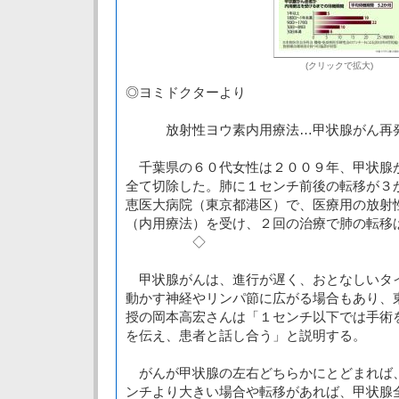
(クリックで拡大)
◎ヨミドクターより
放射性ヨウ素内用療法…甲状腺がん再
千葉県の６０代女性は２００９年、甲状腺
全て切除した。肺に１センチ前後の転移が３
恵医大病院（東京都港区）で、医療用の放射
（内用療法）を受け、２回の治療で肺の転移
◇
甲状腺がんは、進行が遅く、おとなしいタ
動かす神経やリンパ節に広がる場合もあり、
授の岡本高宏さんは「１センチ以下では手術
を伝え、患者と話し合う」と説明する。
がんが甲状腺の左右どちらかにとどまれば
ンチより大きい場合や転移があれば、甲状腺