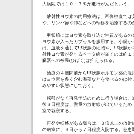
大病院では１０・７％が進行がんだという。
放射性ヨウ素の内用療法は、画像検査では
や、リンパ節や肺などへの転移を治療するの
甲状腺にはヨウ素を取り込む性質があるの
ヨウ素が入ったカプセルを服用する。小腸か
は、血液を通して甲状腺の細胞や、甲状腺か
射性ヨウ素が発するベータ線が届くのは約１
臓器への被曝(ひばく)は抑えられる。
治療の４週間前から甲状腺ホルモン薬の服
はヨウ素を多く含む海藻などを食べるのは控
みやすい状態にしておく。
転移がなく再発予防のために行う場合は、
後３日程度は、微量の放射線が出ているため
室で就寝する。
再発や転移がある場合は、３倍以上の放射
の病室に、３日から７日程度入院する。慈恵