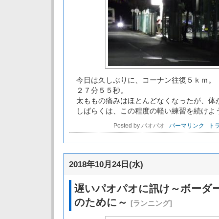
今日は久しぶりに、コーナン往復５ｋｍ。
２７分５５秒。
太ももの痛みはほとんどなくなったが、体
しばらくは、この程度の軽い練習を続けよ
Posted by パオパオ
パーマリンク
トラ
2018年10月24日(水)
遅いパオパオに訊け～ボーダ
のために～
[ランニング]