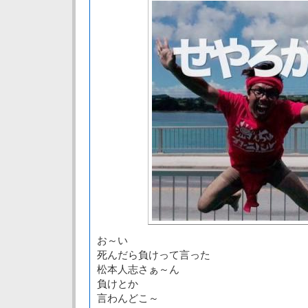
お～い
死んだら負けって言った
松本人志さぁ～ん
負けとか
言わんどこ～