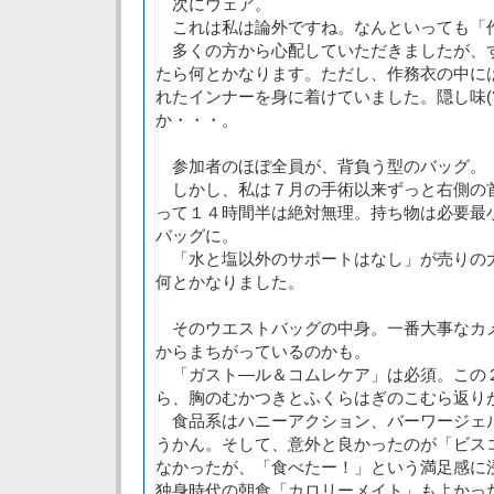
次にウェア。
これは私は論外ですね。なんといっても「
多くの方から心配していただきましたが、
たら何とかなります。ただし、作務衣の中に
れたインナーを身に着けていました。隠し味(
か・・・。
参加者のほぼ全員が、背負う型のバッグ。
しかし、私は７月の手術以来ずっと右側の
って１４時間半は絶対無理。持ち物は必要最
バッグに。
「水と塩以外のサポートはなし」が売りの
何とかなりました。
そのウエストバッグの中身。一番大事なカ
からまちがっているのかも。
「ガスト―ル＆コムレケア」は必須。この
ら、胸のむかつきとふくらはぎのこむら返り
食品系はハニーアクション、バーワージェ
うかん。そして、意外と良かったのが「ビス
なかったが、「食べたー！」という満足感に
独身時代の朝食「カロリーメイト」もよかっ