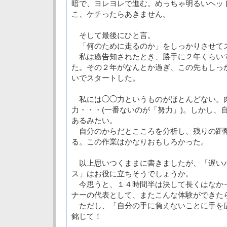
暗で、ヨレヨレで進む。めっちゃ明るいヘッ
こ、ケチったらあきません。
そして最後にひと言。
「何のために走るのか」をしっかりさせて
私は癌告知されたとき、勝手に２年くらい
た。その２年がなんとか過ぎ、この先もしっ
いでスタートした。
私には◯◯力というものがほとんどない。
力・・・(一番ないのが「努力」)。しかし、
あるみたい。
自分のからだとこころを分析し、残りの距
る。この作業はかなりおもしろかった。
以上思いつくままに書きましたが、「遅い
ス」はお役に立ちそうでしょうか。
今思うと、１４時間半は決して長くはなか
ナーの代表として、またこんな体験ができた
ただし、「自分の手に負えないことに手を
銘じて！