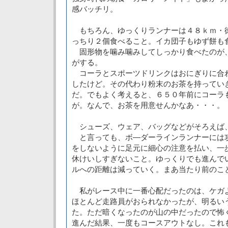
感バッチリ。
もちろん、ゆっくりランナーは４８ｋｍ・
っちり２個食べること。イカ団子もゆず餅も
固形物を噛み噛みしてしっかり食べたのが
がする。
コーラとスポーツドリンクはおにぎりに合
したけど。その代わり粉末のお茶を持ってい
だ。でもよく考えると、６５０年前にコーラ
が。なんで、お茶を用意せんかなあ・・・。
シューズ、ウェア、バッグなどがそろえば
と言っても、ボ―ダーラインランナーには
をしないように足元に細心の注意を払い、一
休けいしすぎないこと。ゆっくりでも進んで
ルへの距離は減っていく。まあ当たり前のこ
私がレース中に一番心配だったのは、ケガ
ほとんど走路員がおられなかったが、明るい
た。ただ暗くなったのが山の中だったので怖
進んだ結果、一度もコースアウトなし。これ