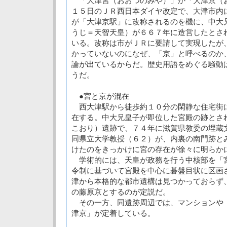
「大津宮（おおつのみや）」か「大津京（
１５日のＪＲ西日本ダイヤ改定で、大津市内
が「大津京駅」に改称されるのを機に、中大
うじ＝天智天皇）が６６７年に造営したとさ
いる。改称は市がＪＲに要請して実現したが
かっていないのになぜ、「京」と呼べるのか
論が出ているからだ。歴史用語をめぐる騒動
うだ。
●宮と京が混在
西大津駅から徒歩約１０分の閑静な住宅街
在する。中大兄皇子が即位した宮殿の跡とさ
こおり）遺跡で、７４年に滋賀県教委の埋蔵
同県立大学教授（６２）が、内裏の南門跡と
けたのをきっかけに宮の存在が徐々に明らか
学術的には、天皇が政務を行う中核部を「
令制に基づいて宮殿を中心に碁盤目状に区画
津から本格的な都市遺構は見つかっておらず
の藤原京とするのが定説だ。
その一方、同遺跡周辺では、マンションや
津京」が定着している。