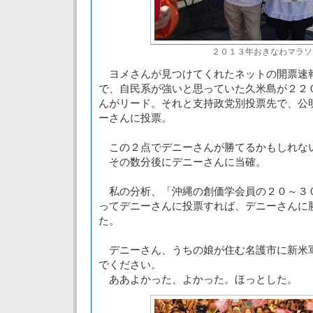
２０１３年おきなわマラソ
ヨメさんが見つけてくれたネットの開票速
で、自民系が強いと思っていた久米島が２２
んがリード。それと支持政党別投票先で、公
ーさんに投票。
この２点でデニーさんが勝てるかもしれな
その数分後にデニーさんに当確。
私の分析、「沖縄の創価学会員の２０～３
ってデニーさんに投票すれば、デニーさんに
た。
デニーさん、うちの娘が住む名護市に新米
でください。
ああよかった、よかった。ほっとした。