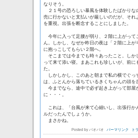
なりそう。
２１号の恐ろしい暴風を体験したばかりな
売に行かないと支払いが厳しいのだが、それ
を重視。出張を断念することにしました。
今年に入って足腰が弱り、２階に上がって
ん。しかし、なぜか昨日の夜は「２階に上が
に抱っこしてもらい２階へ。
そこまでは今までも時々あったこと。しか
って来て添い寝。まあこれも珍しいが、前に
た。
しかしかし、このあと朝まで私の横でぐっ
は、ふとんから落ちているきくちゃんの頭を
今までなら、途中で必ず起き上がって部屋
に・・・。
これは、「台風が来て心細いし、出張行か
ルだったんでしょうか。
まさかね。
Posted by パオパオ
パーマリンク
トラ