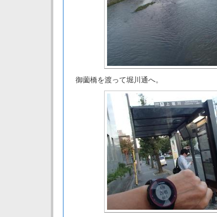
御薗橋を渡って堀川通へ。