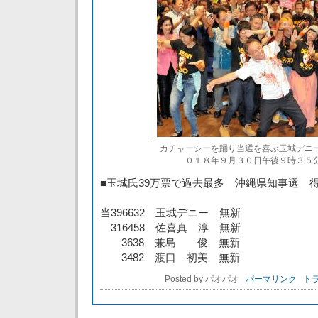
カチャーシーを踊り当選を喜ぶ玉城デニ
０１８年９月３０日午後９時３５
■玉城氏39万票で過去最多 沖縄県知事選 
当396632 玉城デニー 無新
316458 佐喜真 淳 無新
3638 兼島 俊 無新
3482 渡口 初美 無新
Posted by パオパオ
パーマリンク
トラ