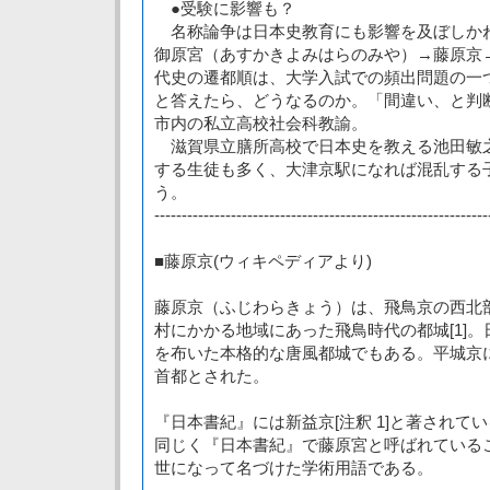
●受験に影響も？
名称論争は日本史教育にも影響を及ぼしか
御原宮（あすかきよみはらのみや）→藤原京
代史の遷都順は、大学入試での頻出問題の一
と答えたら、どうなるのか。「間違い、と判
市内の私立高校社会科教諭。
滋賀県立膳所高校で日本史を教える池田敏
する生徒も多く、大津京駅になれば混乱する
う。
-------------------------------------------------------------
■藤原京(ウィキペディアより)
藤原京（ふじわらきょう）は、飛鳥京の西北
村にかかる地域にあった飛鳥時代の都城[1]
を布いた本格的な唐風都城でもある。平城京
首都とされた。
『日本書紀』には新益京[注釈 1]と著されて
同じく『日本書紀』で藤原宮と呼ばれている
世になって名づけた学術用語である。