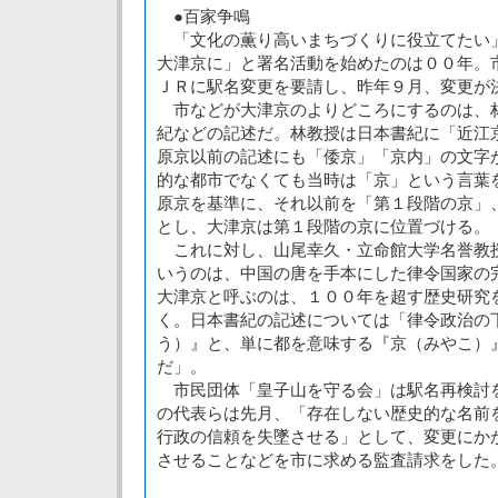
●百家争鳴
「文化の薫り高いまちづくりに役立てたい
大津京に」と署名活動を始めたのは００年。
ＪＲに駅名変更を要請し、昨年９月、変更が
市などが大津京のよりどころにするのは、
紀などの記述だ。林教授は日本書紀に「近江
原京以前の記述にも「倭京」「京内」の文字
的な都市でなくても当時は「京」という言葉
原京を基準に、それ以前を「第１段階の京」
とし、大津京は第１段階の京に位置づける。
これに対し、山尾幸久・立命館大学名誉教
いうのは、中国の唐を手本にした律令国家の
大津京と呼ぶのは、１００年を超す歴史研究
く。日本書紀の記述については「律令政治の
う）』と、単に都を意味する『京（みやこ）
だ」。
市民団体「皇子山を守る会」は駅名再検討
の代表らは先月、「存在しない歴史的な名前
行政の信頼を失墜させる」として、変更にか
させることなどを市に求める監査請求をした