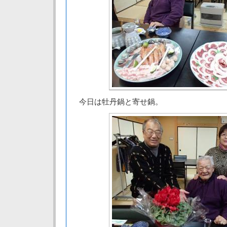
今日は牡丹鍋と寄せ鍋。