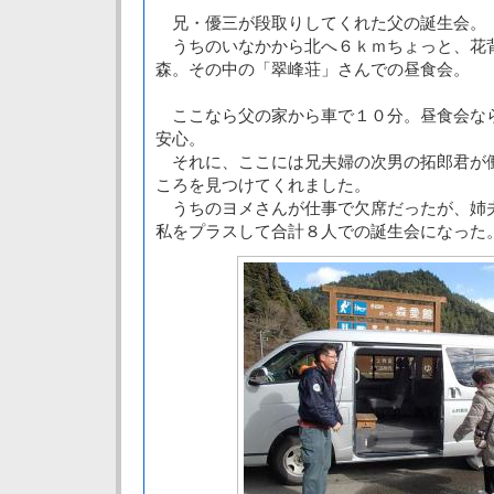
兄・優三が段取りしてくれた父の誕生会。
うちのいなかから北へ６ｋｍちょっと、花
森。その中の「翠峰荘」さんでの昼食会。
ここなら父の家から車で１０分。昼食会な
安心。
それに、ここには兄夫婦の次男の拓郎君が
ころを見つけてくれました。
うちのヨメさんが仕事で欠席だったが、姉
私をプラスして合計８人での誕生会になった