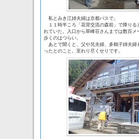
私とみき江姉夫婦は京都バスで。
１１時半ころ「花背交流の森前」で降りる
れていた。入口から翠峰荘さんまでは数百メ
歩くのはつらい。
あとで聞くと、父や兄夫婦、多鶴子姉夫婦
ったとのこと。至れり尽くせりです。