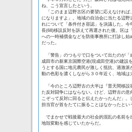
ね、こう宣言したという。
「このまま辺野古区の要望に応えなければ
になりますよ」。地域の自治会に当たる辺野
れについて「条件付き容認」を決議した。今
長(68)移設反対を訴えて再選された後、区
への一時補償金などを防衛事務所に打診し始
だった。
「警告」のつもりで口をついて出たのが「
成田市の新東京国際空港(現成田空港)の建設
うとする国に地元農民が激しく抵抗、過激派
動の色彩を濃くしながら３０年近く、地域は
「今のところ辺野古の大半は『普天間移設
た反対闘争にはならない。けど、辺野古の意
こぞって反対に回ると伝えたかったんだ」。
担当官が首をたてに振ることはなかったとい
でまかせで戦後最大の社会的混乱の名前を
地殻変動を感じていたからだ。