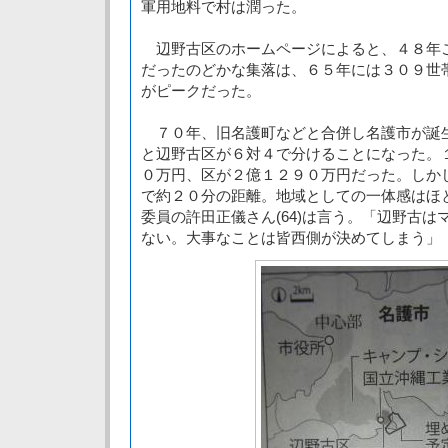
軍用地料で村は潤った。
辺野古区のホームページによると、４８年
だったのどかな集落は、６５年には３０９世
がピークだった。
７０年、旧名護町などと合併し名護市が誕
と辺野古区が６対４で分けることになった。
０万円、区が２億１２９０万円だった。しか
で約２０分の距離。地域としての一体感はほ
委員の許田正儀さん(64)は言う。「辺野古
ない。大事なことは皆西側が決めてしまう」