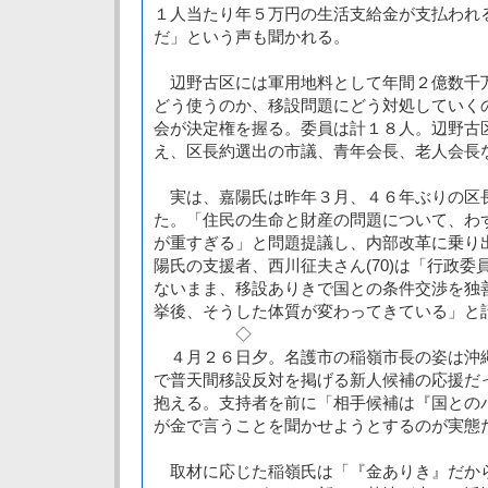
１人当たり年５万円の生活支給金が支払われ
だ」という声も聞かれる。
辺野古区には軍用地料として年間２億数千
どう使うのか、移設問題にどう対処していく
会が決定権を握る。委員は計１８人。辺野古
え、区長約選出の市議、青年会長、老人会長
実は、嘉陽氏は昨年３月、４６年ぶりの区
た。「住民の生命と財産の問題について、わ
が重すぎる」と問題提議し、内部改革に乗り
陽氏の支援者、西川征夫さん(70)は「行政
ないまま、移設ありきで国との条件交渉を独
挙後、そうした体質が変わってきている」と
◇
４月２６日夕。名護市の稲嶺市長の姿は沖
で普天間移設反対を掲げる新人候補の応援だ
抱える。支持者を前に「相手候補は『国との
が金で言うことを聞かせようとするのが実態
取材に応じた稲嶺氏は「『金ありき』だか