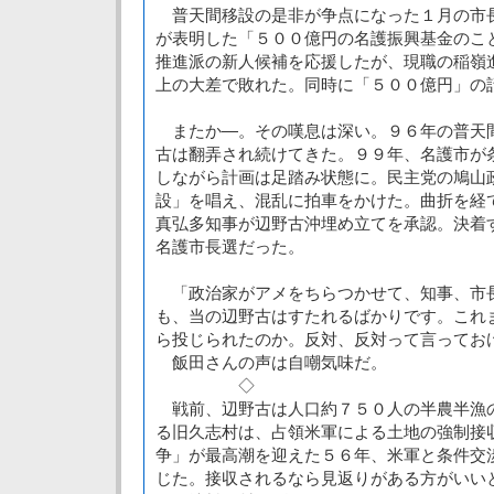
普天間移設の是非が争点になった１月の市
が表明した「５００億円の名護振興基金のこ
推進派の新人候補を応援したが、現職の稲嶺進
上の大差で敗れた。同時に「５００億円」の
またか―。その嘆息は深い。９６年の普天
古は翻弄され続けてきた。９９年、名護市が
しながら計画は足踏み状態に。民主党の鳩山
設」を唱え、混乱に拍車をかけた。曲折を経
真弘多知事が辺野古沖埋め立てを承認。決着
名護市長選だった。
「政治家がアメをちらつかせて、知事、市
も、当の辺野古はすたれるばかりです。これ
ら投じられたのか。反対、反対って言ってお
飯田さんの声は自嘲気味だ。
◇
戦前、辺野古は人口約７５０人の半農半漁
る旧久志村は、占領米軍による土地の強制接
争」が最高潮を迎えた５６年、米軍と条件交
じた。接収されるなら見返りがある方がいい