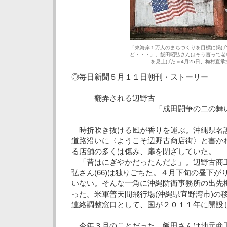
「東海岸１万人のまちづくりを目標に掲げ
ど・・・」。飯田昭弘さんはそう言って老
を見上げた＝4月25日、梅村直承
◎毎日新聞５月１１日朝刊・ストーリー
翻弄される辺野古
―「成田闘争の二の舞い
時折吹き抜ける風が香りを運ぶ。沖縄県名
道路沿いに〈ようこそ辺野古商店街〉と書か
る店舗の多くは傷み、扉を閉ざしていた。
「昔はにぎやかだったんだよ」。辺野古商
弘さん(66)は独りごちた。４月下旬の昼下
いない。そんな一角に沖縄防衛事務所の出先
った。米軍普天間飛行場(沖縄県宜野湾市)の
連絡調整窓口として、国が２０１１年に開設
今年３月のことだった。飯田さんは地元商