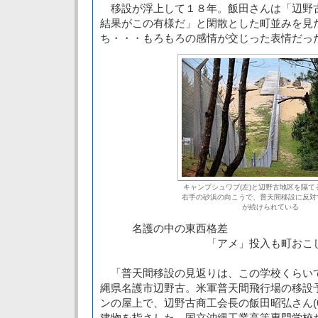
移設が浮上して１８年。飯田さんは「辺野
結果がこの有様だ」と閑散とした町並みを見
ち・・・もろもろの感情が交じった表情だっ
キャンプシュワブ(左)と辺野古地区を隔て
右手の砂浜の向こうで、普天間移設に反対
が続けられている
名護の中の東西格差
「アメ」投入も町おこし
「普天間移設の見返りは、この学校くらい
縄県名護市辺野古。米軍普天間飛行場の移設
ンの屋上で、辺野古商工会長の飯田昭弘さん(
建物を指さした。国立沖縄工業高等専門学校