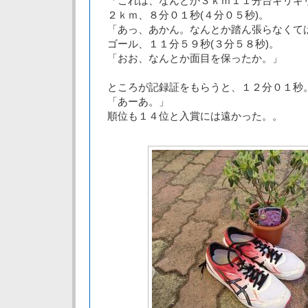
「これは、なんとか３ｋｍ１１分台ギリギ
２ｋｍ、８分０１秒(４分０５秒)。
「あっ、あかん。なんとか踏ん張らなくて
ゴール、１１分５９秒(３分５８秒)。
「おお、なんとか面目を保ったか。」
ところが記録証をもらうと、１２分０１秒
「あーあ。」
順位も１４位と入賞には遠かった。。