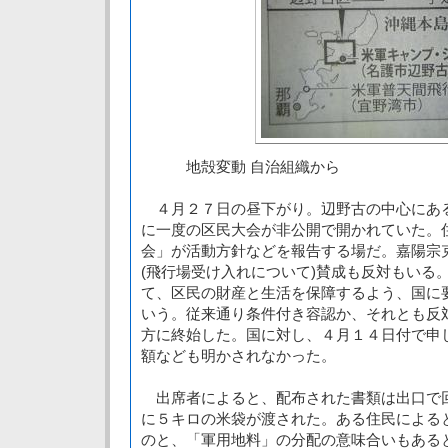
地殻変動 自治組織から
４月２７日の昼下がり。辺野古の中心にあ
に一度の区民大会が非公開で開かれていた。
会」が活動方針などを報告する場だ。嘉陽宗克
(飛行場受け入れについて)賛成も反対もいる
て、区民の財産と生活を保障するよう、国に
いう。従来通り条件付き容認か、それとも反
方に終始した。国に対し、４月１４日付で申
額なども明かされなかった。
出席者によると、配布された書類は出口で
に５キロの米袋が渡された。ある住民による
のと、「軍用地料」の分配の意味合いもある