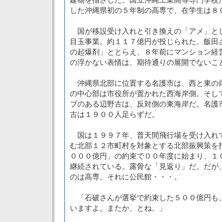
した沖縄県初の５年制の高専で、在学生は８
国が移設受け入れと引き換えの「アメ」と
目玉事業。約１１７億円が投じられた。飯田
の起爆剤」ととらえ、８年前にマンション経
の浮かない表情は、期待通りの展開でないこ
沖縄県北部に位置する名護市は、西と東の
の中心部は市役所が置かれた西海岸側。そし
ブのある辺野古は、反対側の東海岸だ。名護
古は１９００人足らずだ。
国は１９９７年、普天間飛行場を受け入れ
む北部１２市町村を対象とする北部振興策を
０００億円」の約束で００年度に始まり、１
継続されている。露骨な「見返り」だ。だが
のは高専、それに公民館・・・。
「石破さんが選挙で約束した５００億円も
いますよ。またか、とね。」