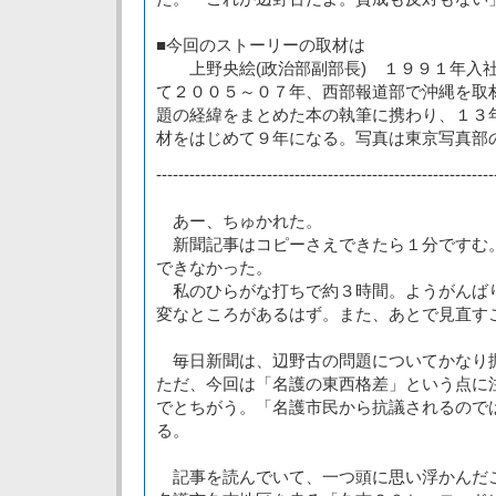
■今回のストーリーの取材は
上野央絵(政治部副部長) １９９１年入社
て２００５～０７年、西部報道部で沖縄を取
題の経緯をまとめた本の執筆に携わり、１３
材をはじめて９年になる。写真は東京写真部
-------------------------------------------------------------
あー、ちゅかれた。
新聞記事はコピーさえできたら１分ですむ
できなかった。
私のひらがな打ちで約３時間。ようがんば
変なところがあるはず。また、あとで見直す
毎日新聞は、辺野古の問題についてかなり
ただ、今回は「名護の東西格差」という点に
でとちがう。「名護市民から抗議されるので
る。
記事を読んでいて、一つ頭に思い浮かんだ