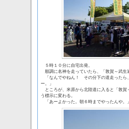
５時１０分に自宅出発。
順調に名神を走っていたら、「敦賀～武生
「なんでやねん！ その分下の道走ったら
ー。」
ところが、米原から北陸道に入ると「敦賀
う標示に変わる。
「あーよかった。朝６時までやったんや。