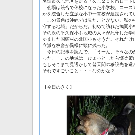
名護市久志地区を走る「久志２０ｋｍロード
会場は統合で休校になった小学校。コース
かを統合した立派な小中一貫校が建設されて
この景色は沖縄では見たことがない。私の
守する地域」だからだ。初めて訪れた鳩間小
その次の平久保小も地域の人々が死守した学
ゃました国頭村の北国小もそうだ。それだけ
立派な校舎が異様に頭に残った。
今日の記事を読んで、「うーん、そうなの
った。「この地域は、ひょっとしたら懐柔策
もしそこまで見透かして普天間の移設先を選
それですごいこと・・・なのかな？
-------------------------------------------------------------
【今日のきく】