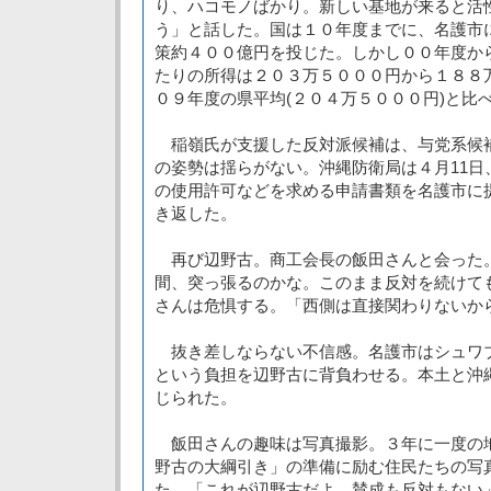
り、ハコモノばかり。新しい基地が来ると活
う」と話した。国は１０年度までに、名護市
策約４００億円を投じた。しかし００年度か
たりの所得は２０３万５０００円から１８８
０９年度の県平均(２０４万５０００円)と比
稲嶺氏が支援した反対派候補は、与党系候
の姿勢は揺らがない。沖縄防衛局は４月11日
の使用許可などを求める申請書類を名護市に
き返した。
再び辺野古。商工会長の飯田さんと会った
間、突っ張るのかな。このまま反対を続けて
さんは危惧する。「西側は直接関わりないか
抜き差しならない不信感。名護市はシュワ
という負担を辺野古に背負わせる。本土と沖
じられた。
飯田さんの趣味は写真撮影。３年に一度の
野古の大綱引き」の準備に励む住民たちの写
た。「これが辺野古だよ。賛成も反対もない