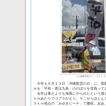
一人沖縄平和ラン・２０１３
今年も６月２３日「沖縄慰霊の日」に、那
ｍを「平和・憲法九条」ののぼりを背負って
去年は暑さよりも海風にやられたという感
ｋｍあたりでコブラがえり。そこからほとん
５ｋｍ地点の「みゆきビーチ」で撤収。ああ