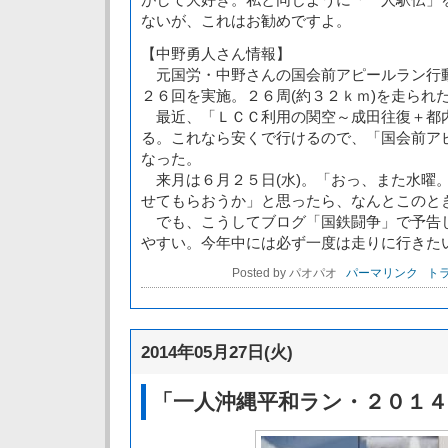
ないが、これはお勧めですよ。
【中野勇人さん情報】
元国労・中野さんの国会前アピールラン行動
２６回を実施。２６周(約３２ｋｍ)を走られ
最近、「ＬＣＣ利用の関空～成田往復＋都
る。これなら安くで行けるので、「国会前ア
なった。
来月は６月２５日(水)。「おっ、また水曜
せてもらおうか」と思ったら、なんとこのと
でも、こうしてブログ「国鉄闘争」で予告
やすい。今年中には必ず一度は走りに行きた
Posted by パオパオ
パーマリンク
トラ
2014年05月27日(火)
「一人沖縄平和ラン・２０１