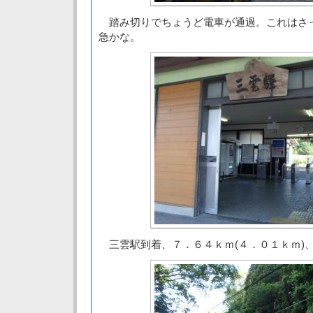
踏み切りでちょうど電車が通過。これはさ
急かな。
三雲駅到着、７．６４ｋｍ(４．０１ｋｍ)