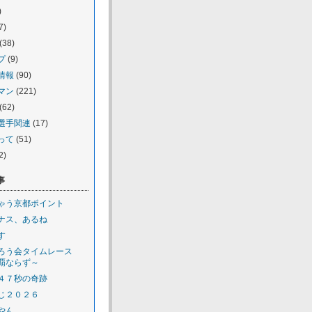
)
7)
(38)
プ
(9)
情報
(90)
マン
(221)
(62)
選手関連
(17)
って
(51)
2)
事
ゃう京都ポイント
ナス、あるね
す
ろう会タイムレース
覇ならず～
４７秒の奇跡
じ２０２６
やん