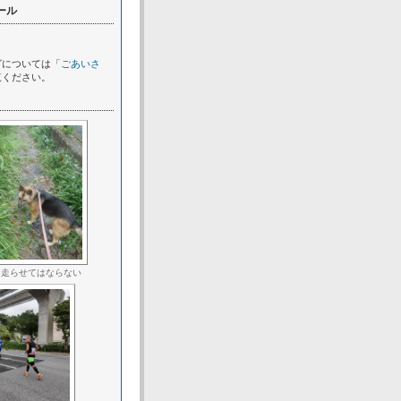
ール
グについては「
ごあいさ
覧ください。
に走らせてはならない