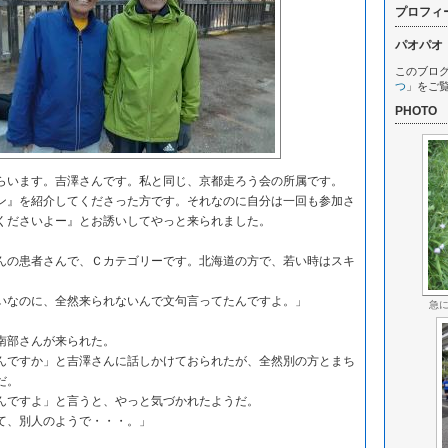
プロフィ
パオパオ
このブロ
つ
」をご
PHOTO
います。吉澤さんです。私と同じ、京都走ろう会の所属です。
』を紹介してくださった方です。それなのに自分は一回も参加さ
くださいよー』とお誘いしてやっと来られました。
の患者さんで、Ｃカテゴリーです。北海道の方で、若い時はスキ
なのに、全然来られないんで文句言ってたんですよ。」
急
南部さんが来られた。
ですか」と吉澤さんに話しかけておられたが、全然別の方とまち
だ。
ですよ」と言うと、やっと気づかれたようだ。
て、別人のようで・・・。」