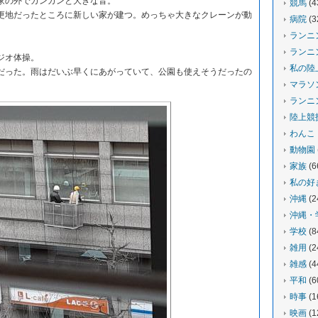
家の外でガンガンと大きな音。
競馬
(4
地だったところに新しい家が建つ。めっちゃ大きなクレーンが動
病院
(3
ランニ
ランニ
ジオ体操。
私の陸
った。雨はだいぶ早くにあがっていて、公園も使えそうだったの
マラソ
ランニ
陸上競
わんこ
動物園
家族
(6
私の好
沖縄
(2
沖縄・
学校
(8
雑用
(2
雑感
(4
平和
(6
時事
(1
映画
(1