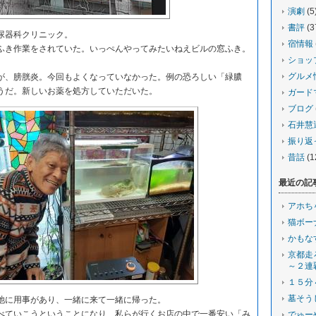
演劇
(5
書評
(3
尿器科クリニック。
宿情報
き作業をされていた。いっぺんやってみたいねえビルの窓ふき。
ショッ
グルメ
、膀胱炎。今回もよくなっていなかった。例の恐ろしい「緑膿
うだ。新しいお薬を処方していただいた。
ガード
ブログ
石井慧
振り返
昔話
(1
最近の記
アホち
猫ボー
かもな
京都走
～２連
１５分
墓そう
に用事があり、一緒に来て一緒に帰った。
ていこうということになり、私らが行くお店の中で一番安い「み
でゅー