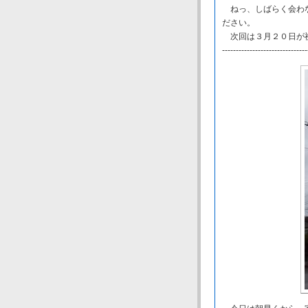
ねっ、しばらく会わな
ださい。
次回は３月２０日が祝
-------------------------------