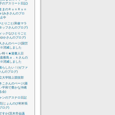
子のアスリート日記)
ままのＲｕｎＲｕｎ
ｅ(みきさんのブロ
休止中
のひとりごと(和倉マラ
タッフさんのブログ)
ィックなひとりごと
えゆかさんのブログ)
人さんのページ(国労
)※消滅しました
ン時々★遊書人日
渡嘉敷島ａ．ｋさんの
)※消滅しました
暮らしたい！(ゼファ
さんのプログ)
立大学陸上競技部
きこさんのページ(基
い平和で豊かな沖縄
る会)
ャンのアスナロ日記
読(じょんのび村村長
ブログ)
ですか(茨木市会議