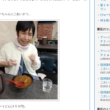
第１９
ラン
ーちゃんにごあいさつ。
ぴゅー
何を削
最近のコ
アーバ
チ２
パ
00時39
アーバ
チ２
み
12時46
琉球新
ござい
28日 2
琉球新
ござい
月28日 
琉球新
ござい
年06月2
うどん(３５０円)。
最近のト