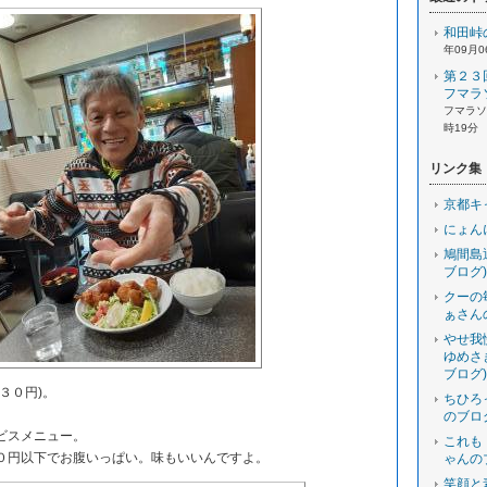
和田峠
年09月0
第２３
フマラ
フマラソン
時19分
リンク集
京都キ
にょん
鳩間島
ブログ)
クーの
ぁさん
やせ我
ゆめさ
ブログ)
３０円)。
ちひろ
のブロ
ビスメニュー。
これも
円以下でお腹いっぱい。味もいいんですよ。
ゃんの
笑顔と