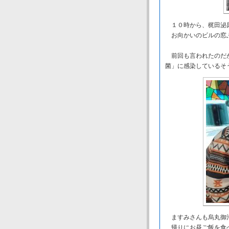
１０時から、梶田泌
お向かいのビルの窓ふ
前回も言われたのだが
菌」に感染しているそ
ますみさんも烏丸御池
帰りにお昼ご飯を食べ