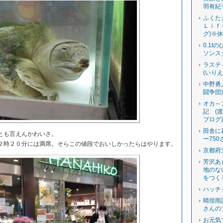
羽有紀
ふくた
Ｌｉｆ
グ)※
0.1t
ソンス
ラステ
(いり
中野勇
闘争団
オカ～
記 (
ブログ
田舎に
とも言えんかわいさ。
ー750
時２０分には満席。そらこの値段でおいしかったらはやります。
京都府
芳沢あ
地のな
をつく
ハッチ
晴徨雨
さんの
お元気