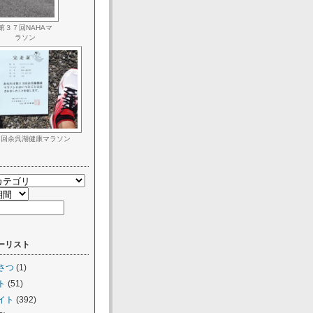
第３７回NAHAマ
ラソン
３回余呉湖健康マラソン
ーリスト
さつ
(1)
ト
(51)
イト
(392)