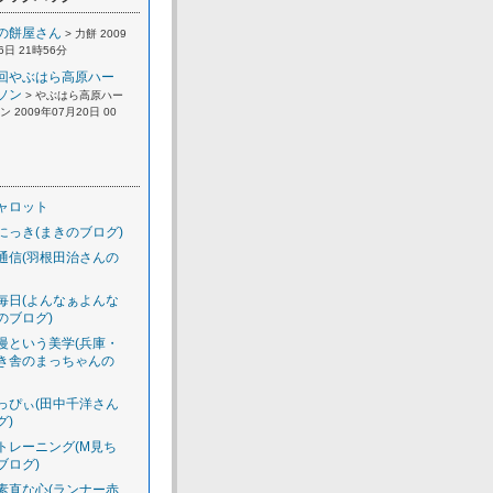
の餅屋さん
> 力餅 2009
6日 21時56分
回やぶはら高原ハー
ソン
> やぶはら高原ハー
 2009年07月20日 00
ャロット
にっき(まきのブログ)
通信(羽根田治さんの
毎日(よんなぁよんな
のブログ)
慢という美学(兵庫・
き舎のまっちゃんの
っぴぃ(田中千洋さん
グ)
トレーニング(M見ち
ブログ)
素直な心(ランナー赤