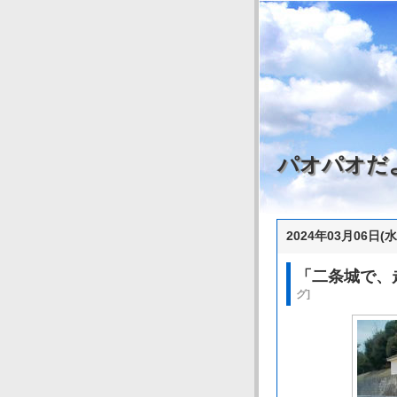
パオパオだ
2024年03月06日(水
「二条城で、走R
グ]