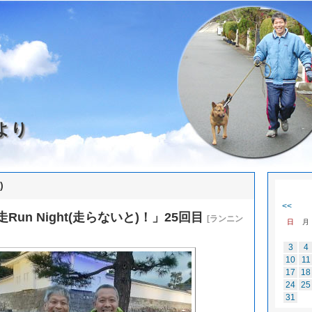
より
)
<<
un Night(走らないと)！」25回目
[ランニン
日
月
3
4
10
11
17
18
24
25
31