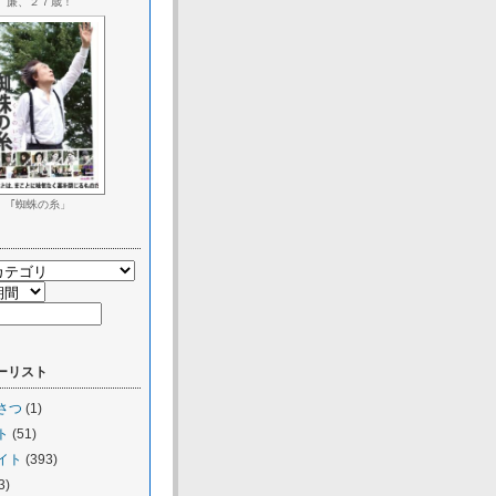
廉、２７歳！
｢蜘蛛の糸」
ーリスト
さつ
(1)
ト
(51)
イト
(393)
3)