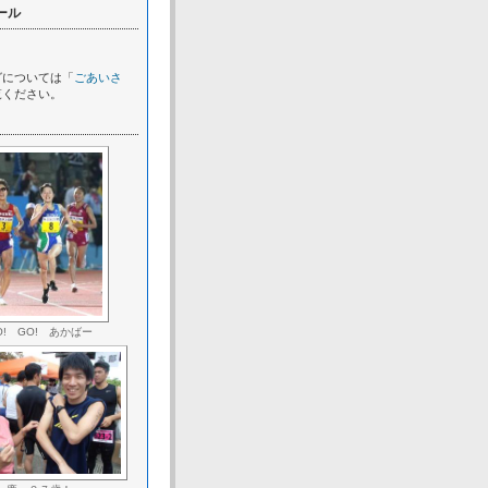
ール
グについては「
ごあいさ
覧ください。
O! GO! あかばー