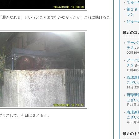
でゅー
第１９
ラン
履きなれる」というところまで行かなかったが、これに賭けるこ
ぴゅー
最近のコ
アーバ
チ２
パ
00時39
アーバ
チ２
み
12時46
琉球新
ござい
28日 2
琉球新
ござい
月28日 
琉球新
ラスして、今日は３.４ｋｍ。
ござい
年06月2
最近のト