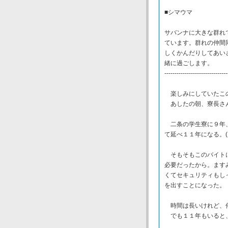
■シマウマ
サバンナに大きな群れ
ています。群れの仲間
しくかんだりしてあい
緒に過ごします。
-------------------------------
楽しみにしていたこの
あしたの朝、寮長さん
二条の学生寮に９年、
て延べ１１年になる。(
そもそもこのバイトに
必要だったから。ます
くてセキュリティもし
を出すことになった。
時間は長いけれど、
でも１１年もいると、