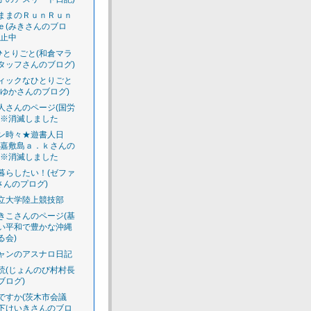
ままのＲｕｎＲｕｎ
ｅ(みきさんのブロ
休止中
のひとりごと(和倉マラ
タッフさんのブログ)
ィックなひとりごと
えゆかさんのブログ)
人さんのページ(国労
)※消滅しました
ン時々★遊書人日
渡嘉敷島ａ．ｋさんの
)※消滅しました
暮らしたい！(ゼファ
さんのプログ)
立大学陸上競技部
きこさんのページ(基
い平和で豊かな沖縄
る会)
ャンのアスナロ日記
読(じょんのび村村長
ブログ)
ですか(茨木市会議
下けいきさんのブロ