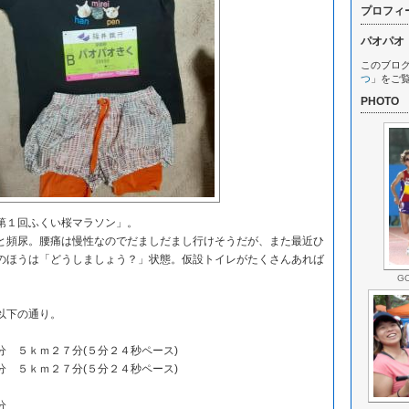
プロフィ
パオパオ
このブロ
つ
」をご
PHOTO
第１回ふくい桜マラソン」。
頻尿。腰痛は慢性なのでだましだまし行けそうだが、また最近ひ
のほうは「どうしましょう？」状態。仮設トイレがたくさんあれば
G
以下の通り。
５ｋｍ２７分(５分２４秒ペース)
 ５ｋｍ２７分(５分２４秒ペース)
分