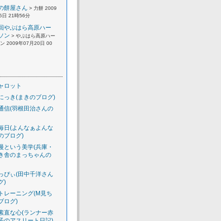
の餅屋さん
> 力餅 2009
6日 21時56分
回やぶはら高原ハー
ソン
> やぶはら高原ハー
 2009年07月20日 00
ャロット
にっき(まきのブログ)
通信(羽根田治さんの
毎日(よんなぁよんな
のブログ)
慢という美学(兵庫・
き舎のまっちゃんの
っぴぃ(田中千洋さん
グ)
トレーニング(M見ち
ブログ)
素直な心(ランナー赤
子のアスリート日記)