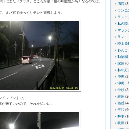
中日はまたＢクラス、どころか最下位の可能性が高くなるのでは。
病院
(3
ランニ
、また家でゆっくりテレビ観戦しよう。
ランニ
私の陸
マラソ
ランニ
陸上競
わんこ
動物園
家族
(6
私の好
沖縄
(2
沖縄・
学校
(8
雑用
(2
ンイレブンまで。
雑感
(4
が来ていたので、それを払いに。
平和
(6
時事
(1
映画
(1