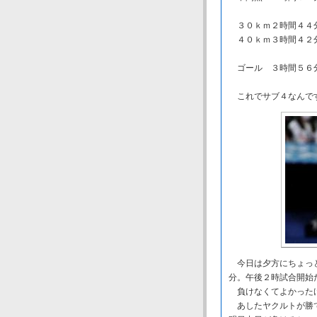
３０ｋｍ２時間４４分
４０ｋｍ３時間４２分
ゴール ３時間５６分
これでサブ４なんで
今日は夕方にちょっと
分。午後２時試合開始
負けなくてよかった
あしたヤクルトが勝て