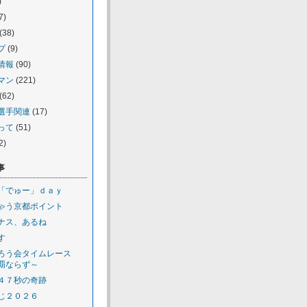
)
7)
(38)
プ
(9)
情報
(90)
マン
(221)
(62)
選手関連
(17)
って
(51)
2)
事
「でゅー」ｄａｙ
ゃう京都ポイント
ナス、あるね
す
ろう会タイムレース
覇ならず～
４７秒の奇跡
じ２０２６