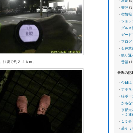
演劇
(5
書評
(3
宿情報
ショッ
グルメ
ガード
ブログ
石井慧
振り返
。往復で約２.４ｋｍ。
昔話
(1
最近の記
今日は
アホち
猫ボー
かもな
京都走
～２連
１５分
墓そう