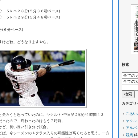
 ５ｋｍ２８分(５分３６秒ペース)
 ５ｋｍ２９分(５分４８秒ペース)
(６分ペース)
すけどね。どうなりますやら。
検索
カテゴリ
ごあい
走ろうと思っていたのに、ヤクルト×中日第２戦が４時間４３
だったので、終わったのはもう７時前。
ヤクル
けど、長い長い引き分け試合。
アルバ
ば、今シーズンのＡクラス入りの可能性は高くなると思う。一方
競馬
(4