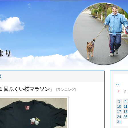
より
)
<<
１回ふくい桜マラソン」
[ランニング]
日
月
3
4
10
11
17
18
24
25
31