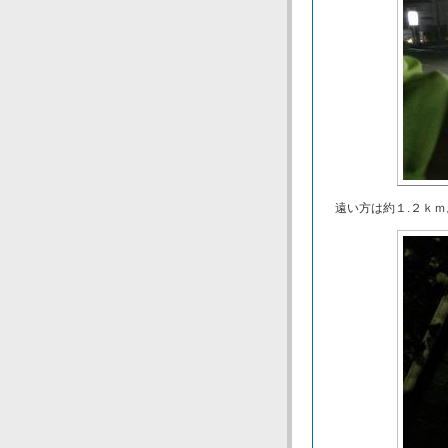
遠い方は約１.２ｋｍ