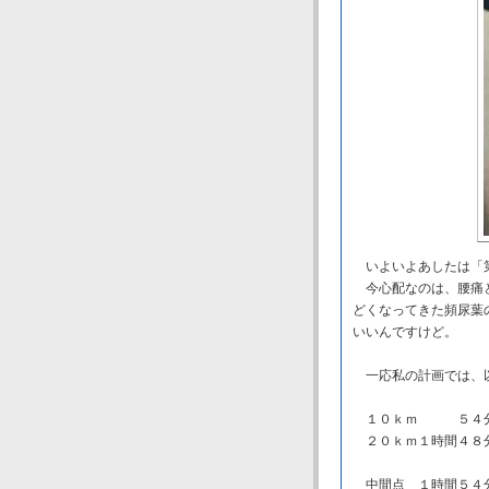
いよいよあしたは「
今心配なのは、腰痛と
どくなってきた頻尿葉
いいんですけど。
一応私の計画では、
１０ｋｍ ５４分 
２０ｋｍ１時間４８分
中間点 １時間５４