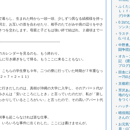
ふくた
Ｌｉｆ
グ)※
で暮らし、生まれた時から一頭一頭、少しずつ異なる縞模様を持っ
0.1t
同士、お互いの首を合わせたり、相手のたてがみや肩の辺りをやさ
ソンス
さつを交わします。母親と子どもは強い絆で結ばれ、２歳頃まで一
ラステ
(いり
----------------------------------------------------
中野勇
闘争団
カレンダーを見るのも、もう終わり。
オカ～
に引き継ぎをして帰る。もうここに来ることもない。
記 (
ブログ
こちらの学生寮も９年。二つの寮に行っていた時期が７年重なっ
田舎に
２＋７＋２＝１１)
ー750
京都府
行きだしたのは、真樹が沖縄の大学に入学し、そのアパート代が
芳沢あ
みさんは「安いところにしとき」と言っていたのだが、私が「新し
地のな
をつく
っかりしているところがいい」と言ったので、その高いアパート代
ハッチ
晴徨雨
何事も起こらなければ楽な仕事。
さんの
いろいろな事件に出くわした。ここには書けませんが。
お元気
員・山